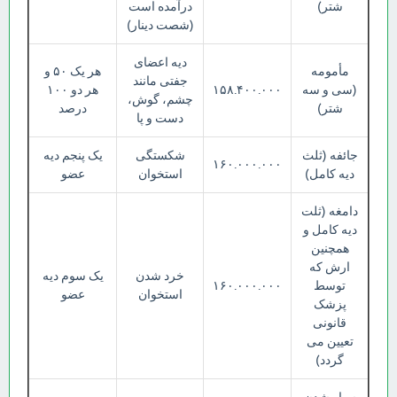
شتر)
درآمده است
(شصت دینار)
دیه اعضای
مأمومه
هر یک ۵۰ و
جفتی مانند
(سی و سه
۱۵۸.۴۰۰.۰۰۰
هر دو ۱۰۰
چشم، گوش،
شتر)
درصد
دست و پا
جائفه (ثلث
شکستگی
یک پنجم دیه
۱۶۰.۰۰۰.۰۰۰
دیه کامل)
استخوان
عضو
دامغه (ثلت
دیه کامل و
همچنین
ارش که
خرد شدن
یک سوم دیه
توسط
۱۶۰.۰۰۰.۰۰۰
استخوان
عضو
پزشک
قانونی
تعیین می
گردد)