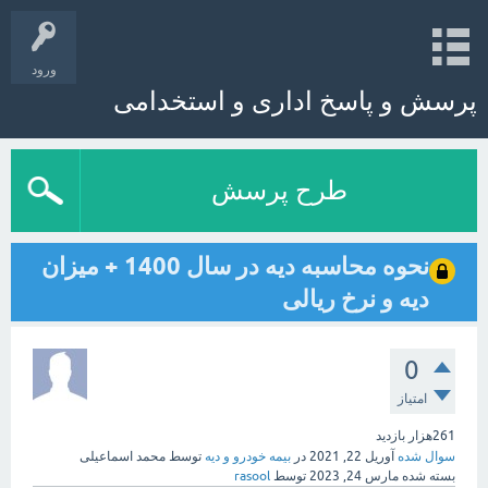
ورود
پرسش و پاسخ اداری و استخدامی
طرح پرسش
نحوه محاسبه دیه در سال 1400 + میزان
دیه و نرخ ریالی
0
امتیاز
261هزار
بازدید
سوال شده
آوریل 22, 2021
در
بیمه خودرو و دیه
توسط
محمد اسماعیلی
بسته شده
مارس 24, 2023
توسط
rasool