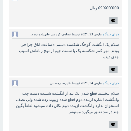
69٬600٬000 ریال
دارای دیدگاه
مارس 23, 2021
توسط
تصادف کرد من عابرپیاده بودم .
سلام یک انگشت گوچگ شکسته دستم. 5ساعت اتاق جراحی
بودم. مهر کمر شکسته.یک پا سمت چپم ازموچ رباطش اسیب
جدی دیده.
دارای دیدگاه
مارس 24, 2021
توسط
علیرضا رمضانی
سلام ببخشید قطع شدن یک بند از انگشت شست دست چپ
وانگشت اشاره ازبنده دوم قطع شده وپیوند زده شده ولی نصف
استخوان ندارد وانگشت ازبنده دوم تکان داده نمیشود لطفاً بگین
چند درصد تعلق میگیرد ممنونم