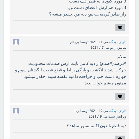
3 مورد .کبودی به قطر کف دست .
3 مورد هم ارش .اعضای دست و پا .
راز صادر گردیه ....جمع دیه من .چقدر میشه ؟
دارای دیدگاه
می 17, 2021
توسط
بی نام
نمایش از نو
می 17, 2021
سلام
۷درصد(۷صدم)از دیه کامل بابت ارش صدمات محدودیت
حرکت شدید انگشت و پارگی رباط و قطع عصب انگشتان سوم و
چهارم دست چپ و جراحت دامیه قفسه سینه چقدر میشود
ممنون میشم جواب بدید
دارای دیدگاه
می 19, 2021
توسط
رها
ویرایش شده
می 19, 2021
دیه قطع تاندون اکستانسور ساعد ؟