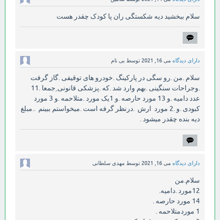
سلام ببخشید دیه شکستگی ران پا کودک چقدر هست
دارای دیدگاه
می 16, 2021
توسط
بی نام
سلام .من .رو سگی در پارکینگ .خودرو های توقیفی .گاز گرفت
.وجراحات سنگینی .بهم وارد شد .که .پزشکی قانونی ِجمعا .11
عدد دامیه .و 13 مورد حارصه .و 1یک مورد .متلاحمه .و 3 مورد
کبودی .و .2 مورد ارش .درنظر گرفه است .میخواستم ببینم ..مبلغ
دیه بنده چقدر میشود .
دارای دیدگاه
می 16, 2021
توسط
مهدی سلطانی
سلام.من
12مورد .دامیه.
14 مورد حارصه .
1 موردمتلاحمه .