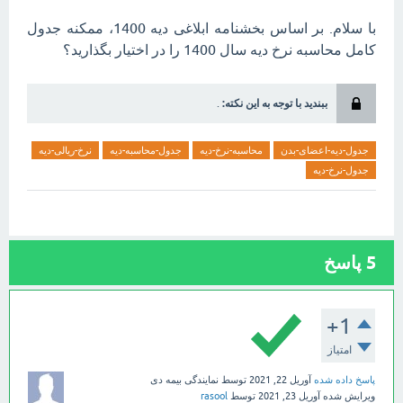
با سلام. بر اساس بخشنامه ابلاغی دیه 1400، ممکنه جدول
کامل محاسبه نرخ دیه سال 1400 را در اختیار بگذارید؟
ببندید با توجه به این نکته:
.
جدول-دیه-اعضای-بدن
محاسبه-نرخ-دیه
جدول-محاسبه-دیه
نرخ-ریالی-دیه
جدول-نرخ-دیه
5
پاسخ
+1
امتیاز
پاسخ داده شده
آوریل 22, 2021
توسط
نمایندگی بیمه دی
ویرایش شده
آوریل 23, 2021
توسط
rasool