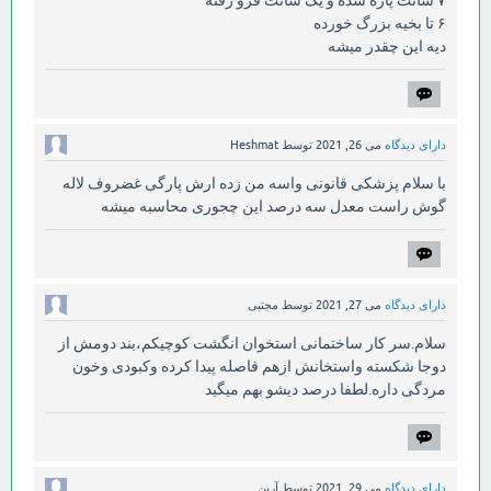
۶ تا بخیه بزرگ خورده
دیه این چقدر میشه
دارای دیدگاه
می 26, 2021
توسط
Heshmat
با سلام پزشکی قانونی واسه من زده ارش پارگی غضروف لاله
گوش راست معدل سه درصد این چجوری محاسبه میشه
دارای دیدگاه
می 27, 2021
توسط
مجتبی
سلام.سر کار ساختمانی استخوان انگشت کوچیکم،بند دومش از
دوجا شکسته واستخانش ازهم فاصله پیدا کرده وکبودی وخون
مردگی داره.لطفا درصد دیشو بهم میگید
دارای دیدگاه
می 29, 2021
توسط
آرین