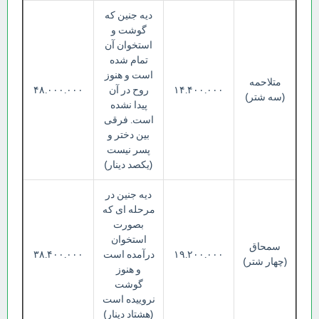
دیه جنین که
گوشت و
استخوان آن
تمام شده
است و هنوز
متلاحمه
۱۴.۴۰۰.۰۰۰
روح در آن
۴۸.۰۰۰.۰۰۰
(سه شتر)
پیدا نشده
است. فرقی
بین دختر و
پسر نیست
(یکصد دینار)
دیه جنین در
مرحله ای که
بصورت
استخوان
سمحاق
۱۹.۲۰۰.۰۰۰
درآمده است
۳۸.۴۰۰.۰۰۰
(چهار شتر)
و هنوز
گوشت
نروییده است
(هشتاد دینار)