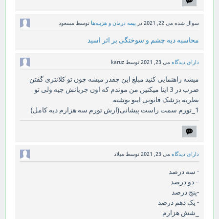
سوال شده
می 22, 2021
در
بیمه درمان و هزینه‌ها
توسط
مسعود
محاسبه دیه چشم و سوختگی بر اثر اسید
دارای دیدگاه
می 23, 2021
توسط
karuz
میشه راهنمایی کنید مبلغ این چقدر میشه چون تو کلانتری گفتن
ضرب در 3 اینا میکنین من موندم که اون جریانش چیه ولی تو
نظریه پزشک قانونی اینو نوشته.
1_تورم سمت راست پیشانی(ارش تورم سه هزارم دیه کامل)
دارای دیدگاه
می 23, 2021
توسط
میلاد
- سه درصد
- دو درصد
-پنج درصد
- یک دهم درصد
_شش هزارم