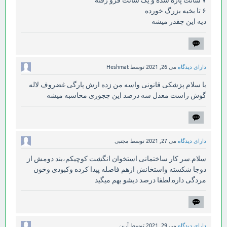
۶ تا بخیه بزرگ خورده
دیه این چقدر میشه
دارای دیدگاه
می 26, 2021
توسط
Heshmat
با سلام پزشکی قانونی واسه من زده ارش پارگی غضروف لاله
گوش راست معدل سه درصد این چجوری محاسبه میشه
دارای دیدگاه
می 27, 2021
توسط
مجتبی
سلام.سر کار ساختمانی استخوان انگشت کوچیکم،بند دومش از
دوجا شکسته واستخانش ازهم فاصله پیدا کرده وکبودی وخون
مردگی داره.لطفا درصد دیشو بهم میگید
دارای دیدگاه
می 29, 2021
توسط
آرین