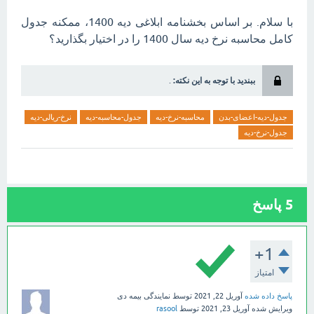
با سلام. بر اساس بخشنامه ابلاغی دیه 1400، ممکنه جدول
کامل محاسبه نرخ دیه سال 1400 را در اختیار بگذارید؟
ببندید با توجه به این نکته:
.
جدول-دیه-اعضای-بدن
محاسبه-نرخ-دیه
جدول-محاسبه-دیه
نرخ-ریالی-دیه
جدول-نرخ-دیه
5
پاسخ
+1
امتیاز
پاسخ داده شده
آوریل 22, 2021
توسط
نمایندگی بیمه دی
ویرایش شده
آوریل 23, 2021
توسط
rasool