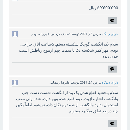
69٬600٬000 ریال
دارای دیدگاه
مارس 23, 2021
توسط
تصادف کرد من عابرپیاده بودم .
سلام یک انگشت گوچگ شکسته دستم. 5ساعت اتاق جراحی
بودم. مهر کمر شکسته.یک پا سمت چپم ازموچ رباطش اسیب
جدی دیده.
دارای دیدگاه
مارس 24, 2021
توسط
علیرضا رمضانی
سلام ببخشید قطع شدن یک بند از انگشت شست دست چپ
وانگشت اشاره ازبنده دوم قطع شده وپیوند زده شده ولی نصف
استخوان ندارد وانگشت ازبنده دوم تکان داده نمیشود لطفاً بگین
چند درصد تعلق میگیرد ممنونم