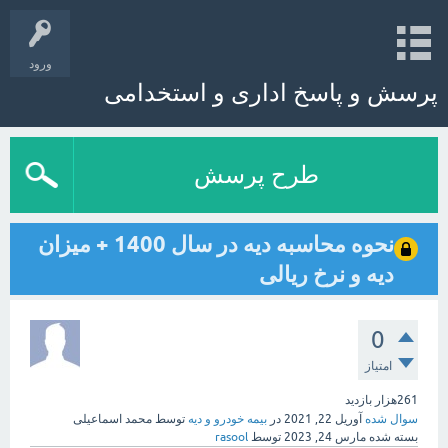
ورود
پرسش و پاسخ اداری و استخدامی
طرح پرسش
نحوه محاسبه دیه در سال 1400 + میزان
دیه و نرخ ریالی
0
امتیاز
261هزار
بازدید
سوال شده
آوریل 22, 2021
در
بیمه خودرو و دیه
توسط
محمد اسماعیلی
بسته شده
مارس 24, 2023
توسط
rasool