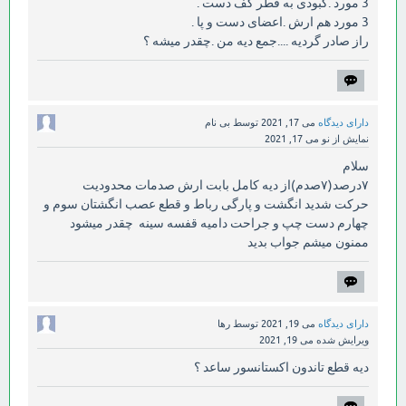
3 مورد .کبودی به قطر کف دست .
3 مورد هم ارش .اعضای دست و پا .
راز صادر گردیه ....جمع دیه من .چقدر میشه ؟
دارای دیدگاه
می 17, 2021
توسط
بی نام
نمایش از نو
می 17, 2021
سلام
۷درصد(۷صدم)از دیه کامل بابت ارش صدمات محدودیت
حرکت شدید انگشت و پارگی رباط و قطع عصب انگشتان سوم و
چهارم دست چپ و جراحت دامیه قفسه سینه چقدر میشود
ممنون میشم جواب بدید
دارای دیدگاه
می 19, 2021
توسط
رها
ویرایش شده
می 19, 2021
دیه قطع تاندون اکستانسور ساعد ؟