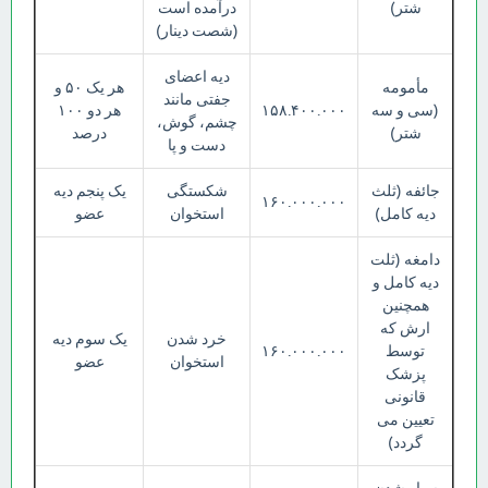
شتر)
درآمده است
(شصت دینار)
دیه اعضای
مأمومه
هر یک ۵۰ و
جفتی مانند
(سی و سه
۱۵۸.۴۰۰.۰۰۰
هر دو ۱۰۰
چشم، گوش،
شتر)
درصد
دست و پا
جائفه (ثلث
شکستگی
یک پنجم دیه
۱۶۰.۰۰۰.۰۰۰
دیه کامل)
استخوان
عضو
دامغه (ثلت
دیه کامل و
همچنین
ارش که
خرد شدن
یک سوم دیه
توسط
۱۶۰.۰۰۰.۰۰۰
استخوان
عضو
پزشک
قانونی
تعیین می
گردد)