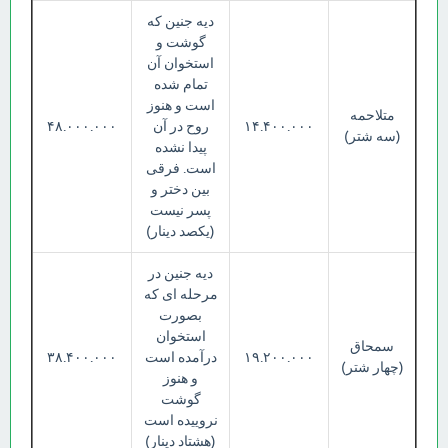
دیه جنین که
گوشت و
استخوان آن
تمام شده
است و هنوز
متلاحمه
۱۴.۴۰۰.۰۰۰
روح در آن
۴۸.۰۰۰.۰۰۰
(سه شتر)
پیدا نشده
است. فرقی
بین دختر و
پسر نیست
(یکصد دینار)
دیه جنین در
مرحله ای که
بصورت
استخوان
سمحاق
۱۹.۲۰۰.۰۰۰
درآمده است
۳۸.۴۰۰.۰۰۰
(چهار شتر)
و هنوز
گوشت
نروییده است
(هشتاد دینار)