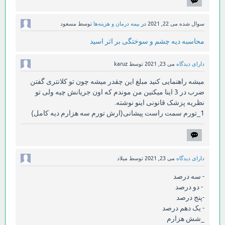
سوال شده
می 22, 2021
در
بیمه درمان و هزینه‌ها
توسط
مسعود
محاسبه دیه چشم و سوختگی بر اثر اسید
دارای دیدگاه
می 23, 2021
توسط
karuz
میشه راهنمایی کنید مبلغ این چقدر میشه چون تو کلانتری گفتن
ضرب در 3 اینا میکنین من موندم که اون جریانش چیه ولی تو
نظریه پزشک قانونی اینو نوشته.
1_تورم سمت راست پیشانی(ارش تورم سه هزارم دیه کامل)
دارای دیدگاه
می 23, 2021
توسط
میلاد
- سه درصد
- دو درصد
-پنج درصد
- یک دهم درصد
_شش هزارم