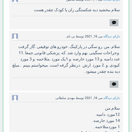
سلام ببخشید دیه شکستگی ران پا کودک چقدر هست
دارای دیدگاه
می 16, 2021
توسط
بی نام
سلام .من .رو سگی در پارکینگ .خودرو های توقیفی .گاز گرفت
.وجراحات سنگینی .بهم وارد شد .که .پزشکی قانونی ِجمعا .11
عدد دامیه .و 13 مورد حارصه .و 1یک مورد .متلاحمه .و 3 مورد
کبودی .و .2 مورد ارش .درنظر گرفه است .میخواستم ببینم ..مبلغ
دیه بنده چقدر میشود .
دارای دیدگاه
می 16, 2021
توسط
مهدی سلطانی
سلام.من
12مورد .دامیه.
14 مورد حارصه .
1 موردمتلاحمه .