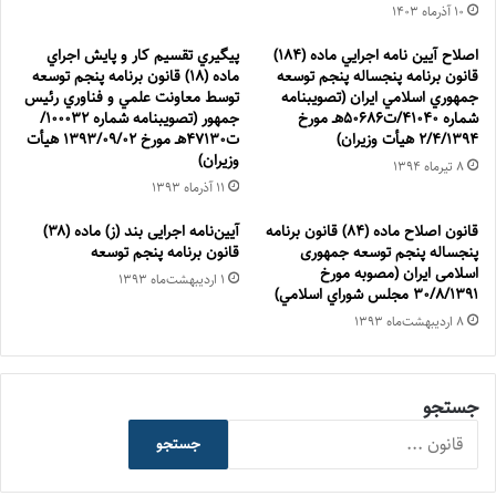
۱۰ آذر‌ماه ۱۴۰۳
اصلاح آيين نامه اجرايي ماده (۱۸۴)
پيگيري تقسيم كار و پايش اجراي
قانون برنامه پنجساله پنجم توسعه
ماده (۱۸) قانون برنامه پنجم توسعه
جمهوري اسلامي ايران (تصویبنامه
توسط معاونت علمي و فناوري رئيس
شماره 41040/ت50686هـ مورخ
جمهور (تصویبنامه شماره 100032/
2/4/1394 هیأت وزیران)
ت47130هـ مورخ 1393/09/02 هیأت
وزیران)
۸ تیر‌ماه ۱۳۹۴
۱۱ آذر‌ماه ۱۳۹۳
قانون اصلاح ماده (۸۴) قانون برنامه
آیین‌نامه اجرایی بند (ز) ماده (۳۸)
پنجساله پنجم توسعه جمهوری
قانون برنامه پنجم توسعه
اسلامی ایران (مصوبه مورخ
۱ اردیبهشت‌ماه ۱۳۹۳
۳۰/۸/۱۳۹۱ مجلس شوراي اسلامي)
۸ اردیبهشت‌ماه ۱۳۹۳
جستجو
جستجو