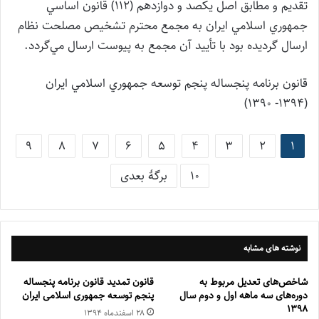
تقديم و مطابق اصل يکصد و دوازدهم (112) قانون اساسي
جمهوري اسلامي ايران به مجمع محترم تشخيص مصلحت نظام
ارسال گرديده بود با تأييد آن مجمع به پيوست ارسال مي‌گردد.
قانون برنامه پنجساله پنجم توسعه جمهوري اسلامي ايران
(1394- 1390)
9
8
7
6
5
4
3
2
1
10
برگهٔ بعدی
نوشته های مشابه
شاخص‌های تعديل مربوط به
قانون تمدید قانون برنامه پنجساله
دوره‌های سه ماهه اول و دوم سال
پنجم توسعه جمهوری اسلامی ایران
1398
۲۸ اسفند‌ماه ۱۳۹۴