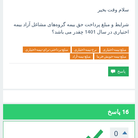
سلام وقت بخیر
شرایط و مبلغ پرداخت حق بیمه گروه‌های مشاغل آزاد بیمه
اختیاری در سال 1401 چقدر می باشد؟
مبلغ-بیمه-اختیاری
نرخ-بیمه-اختیاری
مبلغ-پرداختی-برای-بیمه-اختیاری
مبلغ-بیمه-خویش-فرما
مبلغ-بیمه-آزاد
16
پاسخ
0