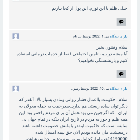
خیلی ظلم با این تورم. این پول از کجا بیاریم
دارای دیدگاه
می 1, 2022
توسط
بی نام
سلام وقتتون بخیر
آیا میشه در بیمه تامین اجتماعی فقط از خدمات درمانی استفاده
کنیم و بازنشستگی نخواهیم؟
دارای دیدگاه
می 10, 2022
توسط
رسول
سلام...حکومت بااعمال فشار روانی ومادی بسیار بالا.. آنقدر که
دیگر توان ساده زیستی هم ندارد..صدرحمت به حمله مغولان به
ایران....که اگرچنین می بودتحمل آن برای مردم راحتتر بود..این
همه ظلم و جور به مردم در تاریخ ایران بلکه در تمام جهان بی
سابقه است که حاکمیت اینقدر باملتش خصومت داشته باشد..
درمعیشت مان مانده بودیم الان حق بیمه امسال شده
14150000هرماه ازکجابیاریم به بیمه بدهیم...خداسرشاهده