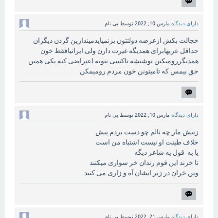
دارای دیدگاه
مارس 10, 2022
توسط
بی نام
خجالت بکش ازعرضه دولتتون برنمیایدمیندازین گردن دیگران
حداقل عربهابرای همدیگه غیرت دارن ولی ایرانیافقط خون
همدیگررومیکنن توشیشه تاکسی نتونه اعتراضی کنه یکی همین
حق بیمس که تامیتونن خون مردم رومیمکن
دارای دیدگاه
مارس 10, 2022
توسط
بی نام
زنیش مار چه نالم چو دست بردم پیش
خلاف طینت او نیست اشتباه من است
یا به قول یه شاعر دیگه
تا خرند این قوم رندان خر سواری میکنند
وین خران در زیر ایشان آه و زاری می کنند
دارای دیدگاه
مارس 21, 2022
توسط
بی نام