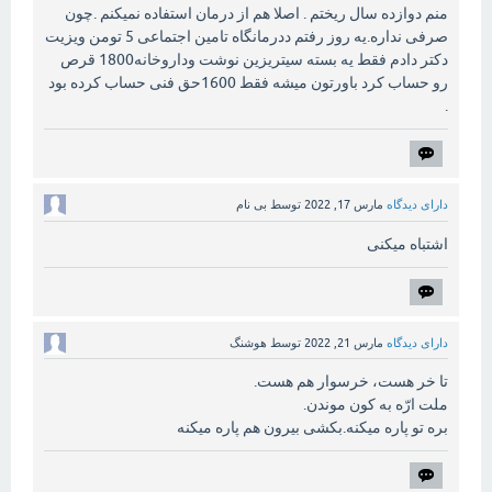
منم دوازده سال ریختم . اصلا هم از درمان استفاده نمیکنم .چون
صرفی نداره.یه روز رفتم ددرمانگاه تامین اجتماعی 5 تومن ویزیت
دکتر دادم فقط یه بسته سیتریزین نوشت وداروخانه1800 قرص
رو حساب کرد باورتون میشه فقط 1600حق فنی حساب کرده بود
.
دارای دیدگاه
مارس 17, 2022
توسط
بی نام
اشتباه میکنی
دارای دیدگاه
مارس 21, 2022
توسط
هوشنگ
تا خر هست، خرسوار هم هست.
ملت ارّه به کون موندن.
بره تو پاره میکنه.بکشی بیرون هم پاره میکنه