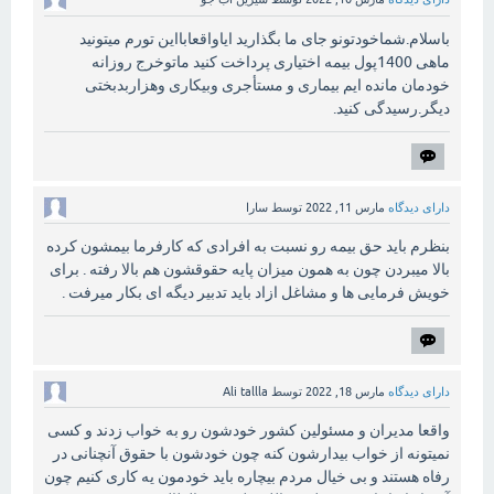
باسلام.شماخودتونو جای ما بگذارید ایاواقعابااین تورم میتونید
ماهی 1400پول بیمه اختیاری پرداخت کنید ماتوخرج روزانه
خودمان مانده ایم بیماری و مستأجری وبیکاری وهزاربدبختی
دیگر.رسیدگی کنید.
دارای دیدگاه
مارس 11, 2022
توسط
سارا
بنظرم باید حق بیمه رو نسبت به افرادی که کارفرما بیمشون کرده
بالا میبردن چون به همون میزان پایه حقوقشون هم بالا رفته . برای
خویش فرمایی ها و مشاغل ازاد باید تدبیر دیگه ای بکار میرفت .
دارای دیدگاه
مارس 18, 2022
توسط
Ali tallla
واقعا مدیران و مسئولین کشور خودشون رو به خواب زدند و کسی
نمیتونه از خواب بیدارشون کنه چون خودشون با حقوق آنچنانی در
رفاه هستند و بی خیال مردم بیچاره باید خودمون یه کاری کنیم چون