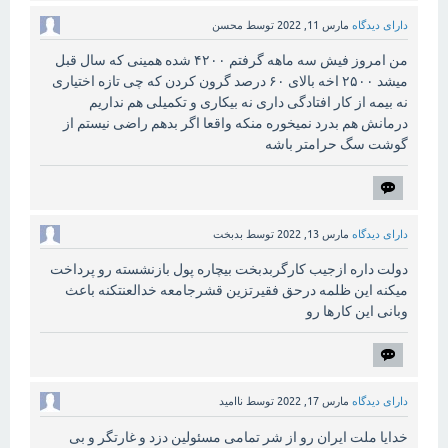
دارای دیدگاه
مارس 11, 2022
توسط
محسن
من امروز فیش سه ماهه گرفتم ۴۲۰۰ شده همینی که سال قبل
میشد ۲۵۰۰ اخه بالای ۶۰ درصد گرون کردن که چی تازه اختیاری
نه بیمه از کار افتادگی داری نه بیکاری و تکمیلی هم نداریم
درمانش هم بدرد نمیخوره منکه واقعا اگر بدهم راضی نیستم از
گوشت سگ حرامتر باشه
دارای دیدگاه
مارس 13, 2022
توسط
بدبخت
دولت داره ازجیب کارگربدبخت بیچاره پول بازنشسته رو پرداخت
میکنه این ظلمه درحق فقیرتزین قشرجامعه خدالعنتکنه باعث
وبانی این کارها رو
دارای دیدگاه
مارس 17, 2022
توسط
ناامید
خدایا ملت ایران رو از شر تمامی مسئولین دزد و غارتگر و بی