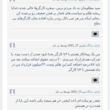
سید مظلومان به داد مردم برس ،سفره کارگرها خالی شده،خدایا
ریشه ظلم و سیاست های فشار بر قشر ضعیف رو برچیده کن
،بجای اینکه پدر هر چی دلال رو در بیاره افتاده بجان کارگرهای بی
دفاع
دارای دیدگاه
مارس 27, 2022
توسط
بی نام
من یک پیمانکار هستم با ۴تا کارگر بخدا نابود شدن از دست بیمه .با
شرکت هم قرارداد می‌بندی ۲۰ درصد حقوق اضافه میکنند بعد من
باید ۵۷ درصد اضافه کنم این ظلم نیست ۳۳میلیون قرارداد من در
ماه هستش با ۴تا کارگر
دارای دیدگاه
می 13, 2022
توسط
بی نام
چقدر تو ساده ای،اخه اینقدر خر هم میشه یکی باشه،این بابا از
همه دزد تر هستش