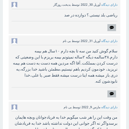
دارای دیدگاه
آوریل 30, 2022
توسط
بدبخت روزگار
ریاضی بلد نیستی ؟ دوازده در صد
دارای دیدگاه
آوریل 31, 2022
توسط
بی نام
سلام.گوش کنید من سه تا بچه دارم ۱۰سال هم بیمه
دارم.۳۸سالمه دیگه ۲ساله نمیتونم بیمه بریزم.با این وضعیتی که
درست کردن بمملکت..آقا اگه مردین همه دست به دست هم بیمه
نریزید، خودمون کردیم باهم نیستیم،مطمئن باشید خدا بزرگه،یه
دری باز میشه همه اینا درست میشه.فقط صبر..یا علی،خدا
نابودشون کنه.
دارای دیدگاه
مارس 9, 2022
توسط
بی نام
من وقت این را هر شب میگویم خدا به فریادجوانان وبچه هایمان
برسدواگر نه اگر جوانی این دولت نداشته باشد خدا به فریادشان