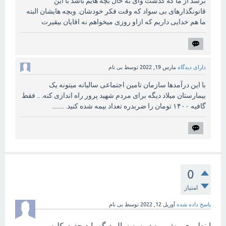
برسد از ما که گذشت وای به حال بچه هایم باشد با این
قانونگذارهای بی سواد که وقت فکر خودشان. وبچه هایشان البته
ما هم خدایی داریم که ازاو روزی میخواهم نه اقایان بیقیرت
دارای دیدگاه
مارس 19, 2022
توسط
بی نام
با این درآمدها سازمان تامین اجتماعی سالیانه میتونه یک
بیمارستان میلاد دیگه برای مردم شهید پرور راه اندازی کنه. .. فقط
گافیه ۱۴۰۰ تومان را ضربدره تعداد بیمه شده کنید. ........
0
امتیاز
پاسخ داده شده
آوریل 12, 2022
توسط
بی نام
اینطوری پیش بره دو سه سال دیگه باید جفت کلیه