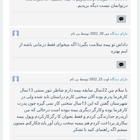
درتوانمان نیست دیگه بریدیم..
دارای دیدگاه
می 30, 2022
توسط
بی نام
داداش تو بیمه سلامت بگیردا اگه میخوای فقط درمانی باشه از
اینم بهتره
دارای دیدگاه
اوت 25, 2022
توسط
بی نام
با سلام من 22سال سابقه بیمه دارم شاطر تنور سنتی 13سال
کارفرما پدرم بوده آلان سختی کارم دراستان تاید شده ولی در
شهرستان گفتن که این 13سال سختی کار نمی گیره چون پدرت
کارفرما بوده وکارگر دیگری بیمه نبوده است درحالی که من
ازپدرم جدازندگی کردم و فقط بعنوان کا رگرکارکردم وپول بیمه
بیکاری پرداخت کردم هم بیمیه سخت زیان آور بایدچکارکنم ممنون
میشم اگه راهنمای کنید با تشکر