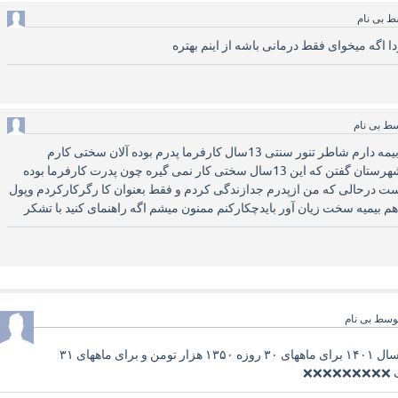
ط
بی نام
ا اگه میخوای فقط درمانی باشه از اینم بهتره
سط
بی نام
با سلام من 22سال سابقه بیمه دارم شاطر تنور سنتی 13سال کارفرما پدرم بوده آلان سختی کارم
دراستان تاید شده ولی در شهرستان گفتن که این 13سال سختی کار نمی گیره چون پدرت کارفرما بوده
است درحالی که من ازپدرم جدازندگی کردم و فقط بعنوان کا رگرکارکردم وپول
م بیمیه سخت زیان آور بایدچکارکنم ممنون میشم اگه راهنمای کنید با تشکر
وسط
بی نام
مبلغ حق بیمه اختیاری برای سال ۱۴۰۱ برای ماههای ۳۰ روزه ۱۳۵۰ هزار تومن و برای ماههای ۳۱