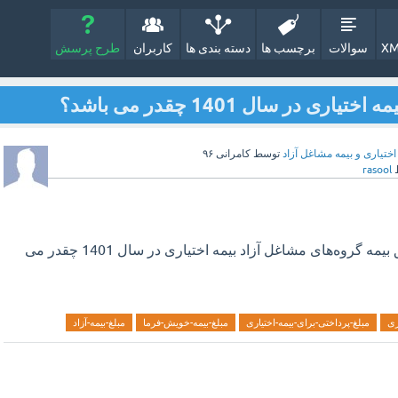
XM
سوالات
برچسب ها
دسته بندی ها
کاربران
طرح پرسش
 در سال 1401 چقدر می باشد؟
اختیاری و بیمه مشاغل آزاد
توسط
کامرانی ۹۶
rasool
شرایط و مبلغ پرداخت حق بیمه گروه‌های مشاغل آزاد بیمه اختیاری در سال 1401 چقدر می
ری
مبلغ-پرداختی-برای-بیمه-اختیاری
مبلغ-بیمه-خویش-فرما
مبلغ-بیمه-آزاد