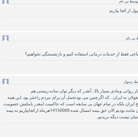
وسط
بی نام
ول از کجا بیاریم
ط
بی نام
تماعی فقط از خدمات درمانی استفاده کنیم و بازنشستگی نخواهیم؟
ط
رسول
 روانی ومادی بسیار بالا.. آنقدر که دیگر توان ساده زیستی هم
لان به ایران....که اگرچنین می بودتحمل آن برای مردم راحتتر بود..این همه
یخ ایران بلکه در تمام جهان بی سابقه است که حاکمیت اینقدر باملتش خصومت
داشته باشد.. درمعیشت مان مانده بودیم الان حق بیمه امسال شده 14150000هرماه ازکجابیاریم به بیمه
مان نیست دیگه بریدیم..