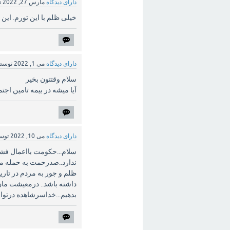
دارای دیدگاه
مارس 27, 2022
ت
خیلی ظلم با این تورم. این پ
دارای دیدگاه
می 1, 2022
توس
سلام وقتتون بخیر
آیا میشه در بیمه تامین اج
دارای دیدگاه
می 10, 2022
توس
سلام...حکومت بااعمال فشار
ندارد..صدرحمت به حمله مغو
ظلم و جور به مردم در تار
بدهیم...خداسرشاهده درتوان