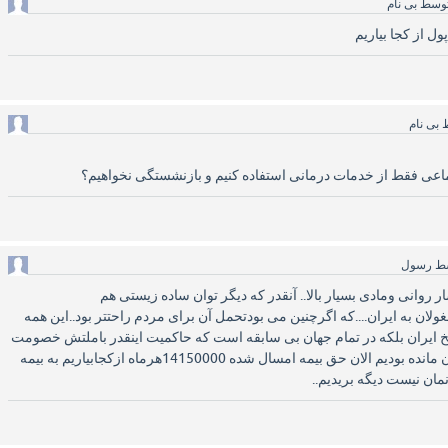
وسط
بی نام
ول از کجا بیاریم
ط
بی نام
تماعی فقط از خدمات درمانی استفاده کنیم و بازنشستگی نخواهیم؟
ط
رسول
 روانی ومادی بسیار بالا.. آنقدر که دیگر توان ساده زیستی هم
لان به ایران....که اگرچنین می بودتحمل آن برای مردم راحتتر بود..این همه
یخ ایران بلکه در تمام جهان بی سابقه است که حاکمیت اینقدر باملتش خصومت
داشته باشد.. درمعیشت مان مانده بودیم الان حق بیمه امسال شده 14150000هرماه ازکجابیاریم به بیمه
مان نیست دیگه بریدیم..