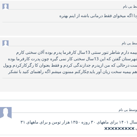
ط
بی نام
ا اگه میخوای فقط درمانی باشه از اینم بهتره
سط
بی نام
با سلام من 22سال سابقه بیمه دارم شاطر تنور سنتی 13سال کارفرما پدرم بوده آلان سختی کارم
دراستان تاید شده ولی در شهرستان گفتن که این 13سال سختی کار نمی گیره چون پدرت کارفرما بوده
است درحالی که من ازپدرم جدازندگی کردم و فقط بعنوان کا رگرکارکردم وپول
م بیمیه سخت زیان آور بایدچکارکنم ممنون میشم اگه راهنمای کنید با تشکر
وسط
بی نام
مبلغ حق بیمه اختیاری برای سال ۱۴۰۱ برای ماههای ۳۰ روزه ۱۳۵۰ هزار تومن و برای ماههای ۳۱