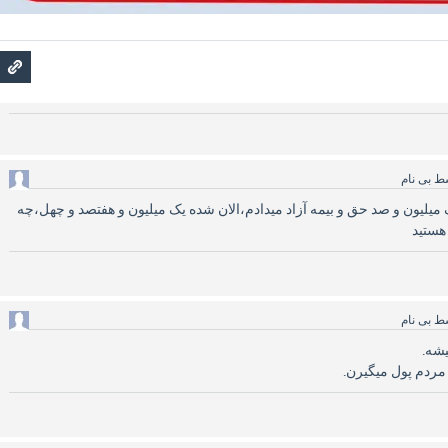
سط
بی نام
میلیون و صد حق و بیمه آزاد میدادم،الان شده یک میلیون و هفتصد و چهل،چه
هستید
سط
بی نام
یشه.
مردم پول میگیرن.