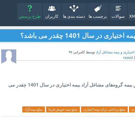
XM
سوالات
برچسب ها
دسته بندی ها
کاربران
طرح پرسش
 در سال 1401 چقدر می باشد؟
اختیاری و بیمه مشاغل آزاد
توسط
کامرانی ۹۶
rasool
شرایط و مبلغ پرداخت حق بیمه گروه‌های مشاغل آزاد بیمه اختیاری در سال 1401 چقدر می
ری
مبلغ-پرداختی-برای-بیمه-اختیاری
مبلغ-بیمه-خویش-فرما
مبلغ-بیمه-آزاد