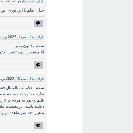
دارای دیدگاه
مارس 27, 2022
ت
خیلی ظلم با این تورم. این پ
دارای دیدگاه
می 1, 2022
توس
سلام وقتتون بخیر
آیا میشه در بیمه تامین اج
دارای دیدگاه
می 10, 2022
توس
سلام...حکومت بااعمال فشار
ندارد..صدرحمت به حمله مغو
ظلم و جور به مردم در تار
بدهیم...خداسرشاهده درتوان