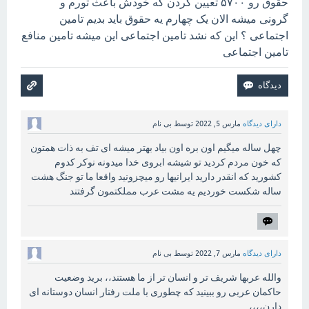
حقوق رو ۵۷۰۰ تعیین کردن که خودش باعث تورم و
گرونی میشه الان یک چهارم یه حقوق باید بدیم تامین
اجتماعی ؟ این که نشد تامین اجتماعی این میشه تامین منافع
تامین اجتماعی
دارای دیدگاه
مارس 5, 2022
توسط
بی نام
چهل ساله میگیم اون بره اون بیاد بهتر میشه ای تف به ذات همتون
که خون مردم کردید تو شیشه ابروی خدا میدونه نوکر کدوم
کشورید که انقدر دارید ایرانیها رو میچزونید واقعا ما تو جنگ هشت
ساله شکست خوردیم یه مشت عرب مملکتمون گرفتند
دارای دیدگاه
مارس 7, 2022
توسط
بی نام
والله عربها شریف تر و انسان تر از ما هستند،، برید وضعیت
حاکمان عربی رو ببینید که چطوری با ملت رفتار انسان دوستانه ای
دارن،،،،