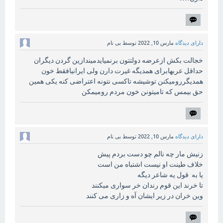
دارای دیدگاه
مارس 10, 2022
توسط
بی نام
خجالت بکش ازعرضه دولتتون برنمیایدمیندازین گردن دیگران
حداقل عربهابرای همدیگه غیرت دارن ولی ایرانیافقط خون
همدیگررومیکنن توشیشه تاکسی نتونه اعتراضی کنه یکی همین
حق بیمس که تامیتونن خون مردم رومیمکن
دارای دیدگاه
مارس 10, 2022
توسط
بی نام
زنیش مار چه نالم چو دست بردم پیش
خلاف طینت او نیست اشتباه من است
یا به قول یه شاعر دیگه
تا خرند این قوم رندان خر سواری میکنند
وین خران در زیر ایشان آه و زاری می کنند