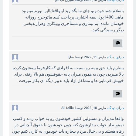
باسلام.شماخودتونو جای ما بگذارید ایاواقعابااین تورم میتونید
ماهی 1400پول بیمه اختیاری پرداخت کنید ماتوخرج روزانه
خودمان مانده ایم بیماری و مستأجری وبیکاری وهزاربدبختی
دیگر.رسیدگی کنید.
دارای دیدگاه
مارس 11, 2022
توسط
سارا
بنظرم باید حق بیمه رو نسبت به افرادی که کارفرما بیمشون کرده
بالا میبردن چون به همون میزان پایه حقوقشون هم بالا رفته . برای
خویش فرمایی ها و مشاغل ازاد باید تدبیر دیگه ای بکار میرفت .
دارای دیدگاه
مارس 18, 2022
توسط
Ali tallla
واقعا مدیران و مسئولین کشور خودشون رو به خواب زدند و کسی
نمیتونه از خواب بیدارشون کنه چون خودشون با حقوق آنچنانی در
رفاه هستند و بی خیال مردم بیچاره باید خودمون یه کاری کنیم چون