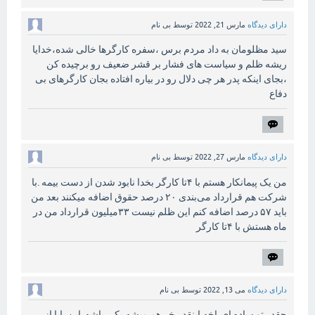
دارای دیدگاه
مارس 21, 2022
توسط
بی نام
سید مظلومان به داد مردم برس ،سفره کارگرها خالی شده،خدایا
ریشه ظلم و سیاست های فشار بر قشر ضعیف رو برچیده کن
،بجای اینکه پدر هر چی دلال رو در بیاره افتاده بجان کارگرهای بی
دفاع
دارای دیدگاه
مارس 27, 2022
توسط
بی نام
من یک پیمانکار هستم با ۴تا کارگر بخدا نابود شدن از دست بیمه .با
شرکت هم قرارداد می‌بندی ۲۰ درصد حقوق اضافه میکنند بعد من
باید ۵۷ درصد اضافه کنم این ظلم نیست ۳۳میلیون قرارداد من در
ماه هستش با ۴تا کارگر
دارای دیدگاه
می 13, 2022
توسط
بی نام
چقدر تو ساده ای،اخه اینقدر خر هم میشه یکی باشه،این بابا از