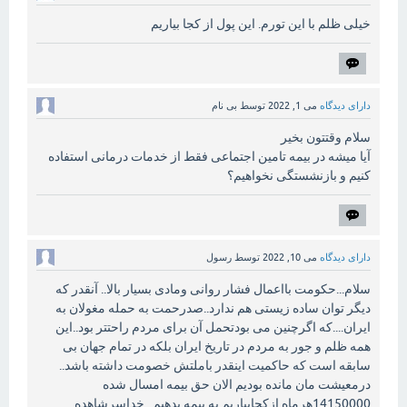
خیلی ظلم با این تورم. این پول از کجا بیاریم
دارای دیدگاه
می 1, 2022
توسط
بی نام
سلام وقتتون بخیر
آیا میشه در بیمه تامین اجتماعی فقط از خدمات درمانی استفاده
کنیم و بازنشستگی نخواهیم؟
دارای دیدگاه
می 10, 2022
توسط
رسول
سلام...حکومت بااعمال فشار روانی ومادی بسیار بالا.. آنقدر که
دیگر توان ساده زیستی هم ندارد..صدرحمت به حمله مغولان به
ایران....که اگرچنین می بودتحمل آن برای مردم راحتتر بود..این
همه ظلم و جور به مردم در تاریخ ایران بلکه در تمام جهان بی
سابقه است که حاکمیت اینقدر باملتش خصومت داشته باشد..
درمعیشت مان مانده بودیم الان حق بیمه امسال شده
14150000هرماه ازکجابیاریم به بیمه بدهیم...خداسرشاهده