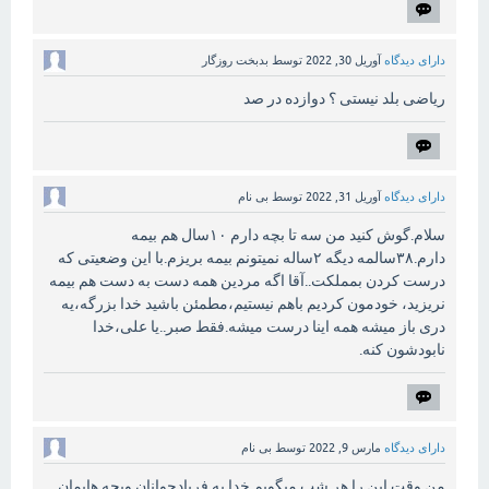
دارای دیدگاه
آوریل 30, 2022
توسط
بدبخت روزگار
ریاضی بلد نیستی ؟ دوازده در صد
دارای دیدگاه
آوریل 31, 2022
توسط
بی نام
سلام.گوش کنید من سه تا بچه دارم ۱۰سال هم بیمه
دارم.۳۸سالمه دیگه ۲ساله نمیتونم بیمه بریزم.با این وضعیتی که
درست کردن بمملکت..آقا اگه مردین همه دست به دست هم بیمه
نریزید، خودمون کردیم باهم نیستیم،مطمئن باشید خدا بزرگه،یه
دری باز میشه همه اینا درست میشه.فقط صبر..یا علی،خدا
نابودشون کنه.
دارای دیدگاه
مارس 9, 2022
توسط
بی نام
من وقت این را هر شب میگویم خدا به فریادجوانان وبچه هایمان