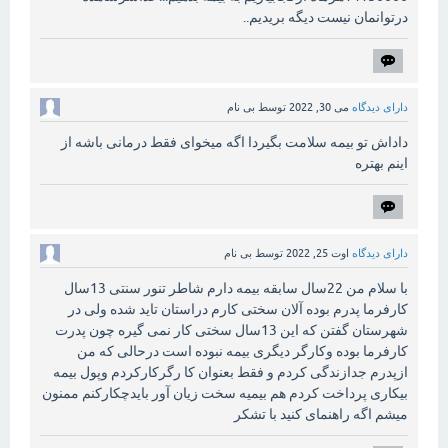
درتوانمان نیست دیگه بریدیم..
دارای دیدگاه
می 30, 2022
توسط
بی نام
داداش تو بیمه سلامت بگیردا اگه میخوای فقط درمانی باشه از
اینم بهتره
دارای دیدگاه
اوت 25, 2022
توسط
بی نام
با سلام من 22سال سابقه بیمه دارم شاطر تنور سنتی 13سال
کارفرما پدرم بوده آلان سختی کارم دراستان تاید شده ولی در
شهرستان گفتن که این 13سال سختی کار نمی گیره چون پدرت
کارفرما بوده وکارگر دیگری بیمه نبوده است درحالی که من
ازپدرم جدازندگی کردم و فقط بعنوان کا رگرکارکردم وپول بیمه
بیکاری پرداخت کردم هم بیمیه سخت زیان آور بایدچکارکنم ممنون
میشم اگه راهنمای کنید با تشکر