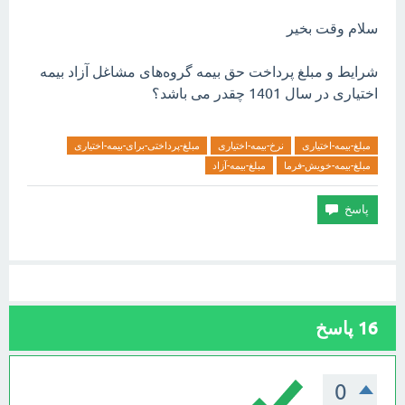
سلام وقت بخیر
شرایط و مبلغ پرداخت حق بیمه گروه‌های مشاغل آزاد بیمه
اختیاری در سال 1401 چقدر می باشد؟
مبلغ-بیمه-اختیاری
نرخ-بیمه-اختیاری
مبلغ-پرداختی-برای-بیمه-اختیاری
مبلغ-بیمه-خویش-فرما
مبلغ-بیمه-آزاد
16
پاسخ
0