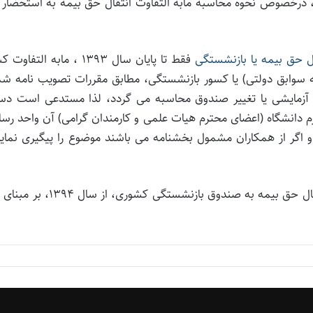
۱۷/۷ هیات محترم وزیران، درخصوص نحوه محاسبه مابه التفاوت انتقال حق بیمه به استحضا
ال حق بیمه یا بازنشستگی
فقط تا پایان سال ۱۳۹۳ ، مابه التفاو
ه سوابق دولتی) یا کسور بازنشستگی، مطابق مقررات تصویب نامه شم
نای ۹% اولین حکم رسمی آزمایشی یا تغییر صندوق محاسبه می گردد، لذا مستدعی است دس
رم دانشگاه (اعضای محترم هیات علمی و کارمندان گرامی) آن واحد رسا
اگر از همکاران مشمول بخشنامه می باشند موضوع را پیگیری نماید