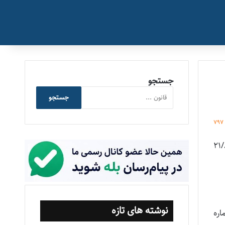
جستجو
جستجو
797
سال تصویر نامه شماره ۱۶۵۹۸/ص/۲۵۰ مورخ ۲۱/۸/۹۳
نوشته های تازه
شماره