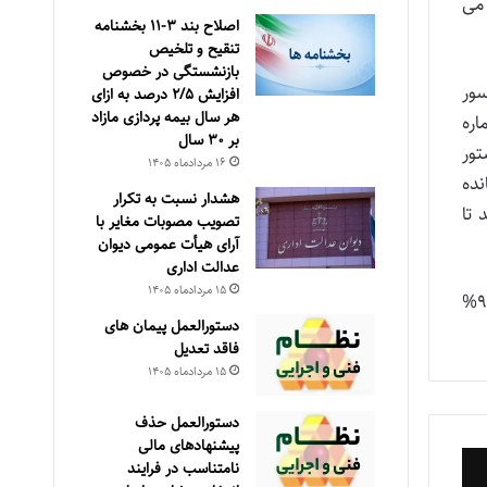
ر می
اصلاح بند ۳‏-۱۱ بخشنامه
تنقیح و تلخیص
بازنشستگی در خصوص
ت کسور
افزایش ۵‏‏‏‏‏‏‏‏‏/۲ درصد به ازای
هر سال بیمه پردازی مازاد
اره
بر ۳۰‏ سال
تور
۱۶ مرداد‌ماه ۱۴۰۵
نده
هشدار نسبت به تکرار
 تا
تصویب مصوبات مغایر با
آرای هیأت عمومی دیوان
عدالت اداری
۱۵ مرداد‌ماه ۱۴۰۵
شایان ذکر است، محاسبه مابه التفاوت در کلیه موارد انتقال حق بیمه به صندوق بازنشستگی کشوری، از سال ۱۳۹۴، بر مبنای ۹%
دستورالعمل پیمان های
فاقد تعدیل
۱۵ مرداد‌ماه ۱۴۰۵
دستورالعمل حذف
پيشنهادهای مالی
نامتناسب در فرايند