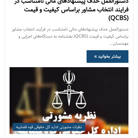
دستورالعمل حذف پيشنهادهای مالی نامتناسب در
فرايند انتخاب مشاور براساس كيفيت و قيمت
(QCBS)
دستورالعمل حذف پيشنهادهای مالی نامتناسب در فرآيند انتخاب مشاور
براساس كيفيت و قيمت (QCBS) بخشنامه به دستگاه‌های اجرایی و
مهندسان…
بیشتر بخوانید »
نظرات مشورتی اداره کل حقوقی قوه قضاییه