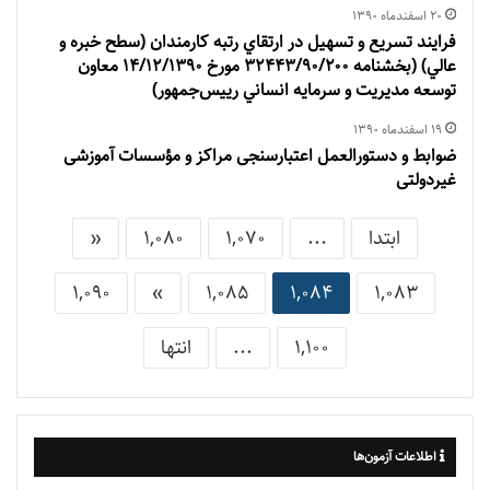
۲۰ اسفند‌ماه ۱۳۹۰
فرايند تسريع و تسهيل در ارتقاي رتبه كارمندان (سطح خبره و
عالي) (بخشنامه ۳۲۴۴۳/۹۰/۲۰۰ مورخ ۱۴/۱۲/۱۳۹۰ معاون
توسعه مديريت و سرمايه انساني رييس‌جمهور)
۱۹ اسفند‌ماه ۱۳۹۰
ضوابط و دستورالعمل اعتبارسنجی مراکز و مؤسسات آموزشی
غيردولتی
ابتدا
...
1,070
1,080
«
1,090
»
1,085
1,084
1,083
1,100
...
انتها
اطلاعات آزمون‌ها