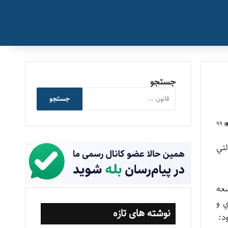
جستجو
جستجو
99
لتي
رنامه سوم توسعه
ي و
نوشته های تازه
د: