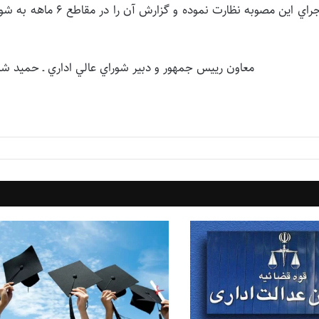
7 ـ سازمان مديريت و برنامه ريزي کشور موظف است بر اجراي اين مصوبه نظارت نموده و گزارش آن را
معاون رييس جمهور و دبير شوراي عالي اداري ـ حميد شر