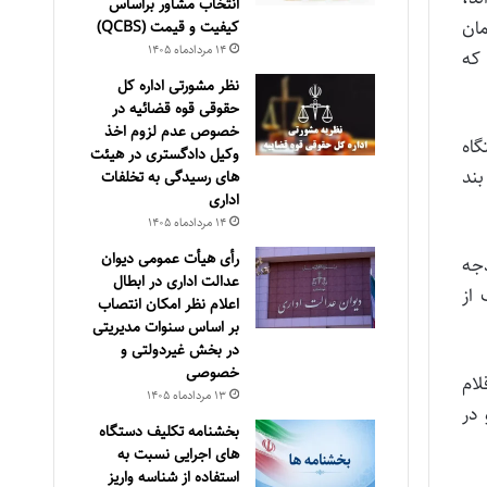
انتخاب مشاور براساس
، ظرف مدت 3 ماه به سازمان
كيفيت و قيمت (QCBS)
۱۴ مرداد‌ماه ۱۴۰۵
 که
نظر مشورتی اداره کل
حقوقی قوه قضائیه در
خصوص عدم لزوم اخذ
گاه
وکیل دادگستری در هیئت
بند
های رسیدگی به تخلفات
اداری
۱۴ مرداد‌ماه ۱۴۰۵
رأی هیأت عمومی دیوان
دجه
عدالت اداری در ابطال
يک از
اعلام نظر امکان انتصاب
بر اساس سنوات مدیریتی
در بخش غیردولتی و
خصوصی
لام
۱۳ مرداد‌ماه ۱۴۰۵
در
بخشنامه تکلیف دستگاه
های اجرایی نسبت به
استفاده از شناسه واریز