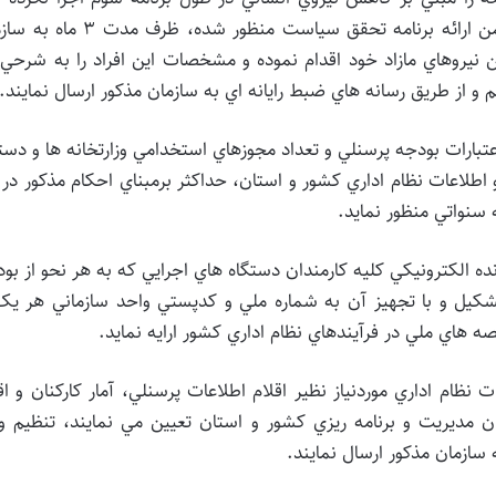
بايستي در راستاي بند «ب» ماده 3 قانون ياد شده، ضمن ارائه برنامه تحقق سياست منظور شده
 نيروهاي مازاد خود اقدام نموده و مشخصات اين افراد را به شرحي
 و از طريق رسانه هاي ضبط رايانه اي به سازمان مذکور ارسال نمايند.
عتبارات بودجه پرسنلي و تعداد مجوزهاي استخدامي وزارتخانه ها و دست
 و اطلاعات نظام اداري کشور و استان، حداکثر برمبناي احکام مذکور در 
ه الکترونيکي کليه کارمندان دستگاه هاي اجرايي که به هر نحو از بو
اه حقوق دريافت مي کنند را تا پايان سال 1383 تشکيل و با تجهيز آن به شماره ملي و کدپستي واحد سازماني هر 
ه هاي ملي در فرآيندهاي نظام اداري کشور ارايه نمايد.
 نظام اداري موردنياز نظير اقلام اطلاعات پرسنلي، آمار کارکنان و اق
مديريت و برنامه ريزي کشور و استان تعيين مي نمايند، تنظيم و 