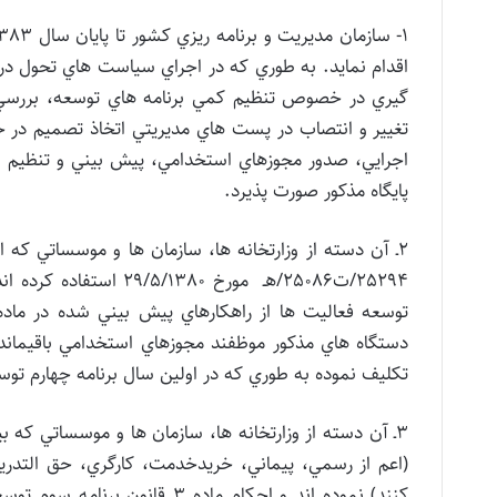
اقدام نمايد. به طوري که در اجراي سياست هاي تحول در 
گيري در خصوص تنظيم کمي برنامه هاي توسعه، بررسي 
تغيير و انتصاب در پست هاي مديريتي اتخاذ تصميم در خ
اجرايي، صدور مجوزهاي استخدامي، پيش بيني و تنظيم ب
پايگاه مذکور صورت پذيرد.
2ـ آن دسته از وزارتخانه ها، سازمان ها و موسساتي ک
25294/ت25086/هـ مورخ 0
تکليف نموده به طوري که در اولين سال برنامه چهارم تو
3ـ آن دسته از وزارتخانه ها، سازمان ها و موسساتي که
(اعم از رسمي، پيماني، خريدخدمت، کارگري، حق التدر
کنند) نموده اند و احکام ماده 