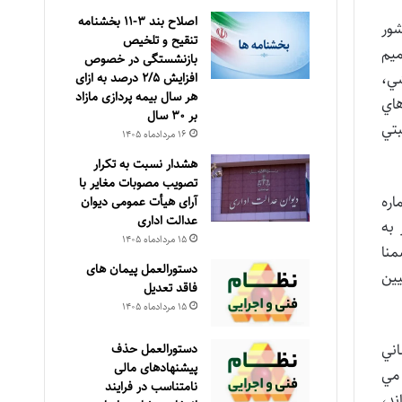
اصلاح بند ۳‏-۱۱ بخشنامه
 کشور
تنقیح و تلخیص
ميم
بازنشستگی در خصوص
ي،
افزایش ۵‏‏‏‏‏‏‏‏‏/۲ درصد به ازای
هر سال بیمه پردازی مازاد
هاي
بر ۳۰‏ سال
بتي
۱۶ مرداد‌ماه ۱۴۰۵
هشدار نسبت به تکرار
تصویب مصوبات مغایر با
اره
آرای هیأت عمومی دیوان
عدالت اداری
ز به
۱۵ مرداد‌ماه ۱۴۰۵
 ضمنا
دستورالعمل پیمان های
سعه تعيين
فاقد تعدیل
۱۵ مرداد‌ماه ۱۴۰۵
اني
دستورالعمل حذف
پيشنهادهای مالی
مي
نامتناسب در فرايند
اند،