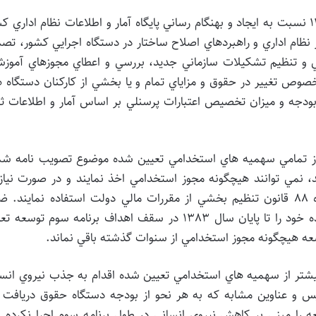
۱- سازمان مديريت و برنامه ريزي کشور تا پايان سال 1383 نسبت به ايجاد و بهنگام رساني پايگاه آمار و اطلاعات نظام اداري
نظام اداري و راهبردهاي اصلاح ساختار در دستگاه اجرايي کشور، تص
و تنظيم تشکيلات سازماني جديد، بررسي و اعطاي مجوزهاي آموزش
صوص تغيير در حقوق و مزاياي تمام و يا بخشي از کارکنان دستگاه 
ودجه و ميزان تخصيص اعتبارات پرسنلي بر اساس آمار و اطلاعات ث
ه از تمامي سهميه هاي استخدامي تعيين شده موضوع تصويب نامه شم
29/5/138 استفاده کرده اند، نمي توانند هيچگونه مجوز استخدامي اخذ نمايند و در صورت نيا
توسعه فعاليت ها از راهکارهاي پيش بيني شده در ماده 88 قانون تنظيم بخشي از مقررات مالي دولت استفاده نمايند.
دستگاه هاي مذکور موظفند مجوزهاي استخدامي باقيمانده خود را تا پايان سال 1383 در سقف اهداف برنامه سوم تو
سعه هيچگونه مجوز استخدامي از سنوات گذشته باقي نماند.
 بيشتر از سهميه هاي استخدامي تعيين شده اقدام به جذب نيروي انس
يس و عناوين مشابه که به هر نحو از بودجه دستگاه حقوق دريافت 
3 قانون برنامه سوم توسعه را مبني بر کاهش نيروي انساني در طول برنامه سوم اجرا نکرده 