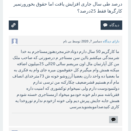
درصد طی سال جاری افزایش یافت اما حقوق بخورورنمیر
کارگرها فقط 25درصد؟
دارای دیدگاه
دسامبر 7, 2020
توسط
بی نام
ما کارگریم 50 سال دارم دوتادخترمجردهنوزمستاجرم به خدا
شرمندگی میکشم بااین سن مستاجر م درصورتی که صاحب ملک
من کل آپارتمان مال اون مریضم سالی 20الی 25میلیون اضافه
میکنه همش وام میگیرم کل حقوقمون میره جای وام یه فکری به
ما بعضیا ده واحد دارن بعضیا آرزوشو خونه ش 73مترخدای انصاف
مام آدم هستیم قشرضعیف چکارکنه من ترسی ندارم
دولتمودوست دارم ولی نمیخوام توکشوری که امنیت داره
فقرباشه منم دلم خونه خودمو میخواد ازمستاجری خسته شودم
همش جابه جایش پیرش دیم ولی خونه ازخودم ندارم توروخدا یه
کاری کنیدصداموبشنویدمرسی