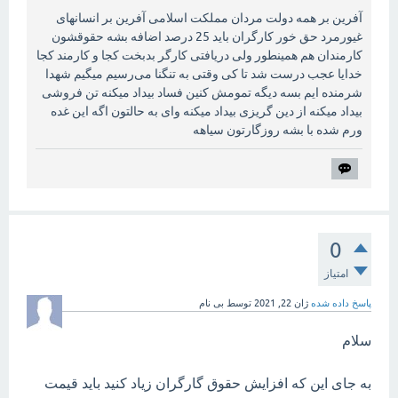
آفرین بر همه دولت مردان مملکت اسلامی آفرین بر انسانهای
غیورمرد حق خور کارگران باید 25 درصد اضافه بشه حقوقشون
کارمندان هم همینطور ولی دریافتی کارگر بدبخت کجا و کارمند کجا
خدایا عجب درست شد تا کی وقتی به تنگنا می‌رسیم میگیم شهدا
شرمنده ایم بسه دیگه تمومش کنین فساد بیداد میکنه تن فروشی
بیداد میکنه از دین گریزی بیداد میکنه وای به حالتون اگه این غده
ورم شده با بشه روزگارتون سیاهه
0
امتیاز
پاسخ داده شده
ژان 22, 2021
توسط
بی نام
سلام
به جای این که افزایش حقوق گارگران زیاد کنید باید قیمت