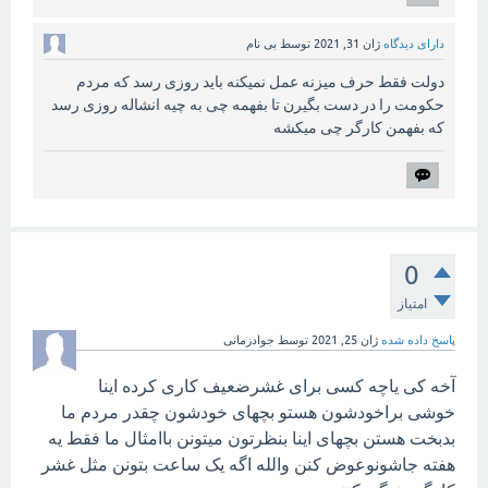
دارای دیدگاه
ژان 31, 2021
توسط
بی نام
دولت فقط حرف میزنه عمل نمیکنه باید روزی رسد که مردم
حکومت را در دست بگیرن تا بفهمه چی به چیه انشاله روزی رسد
که بفهمن کارگر چی میکشه
0
امتیاز
پاسخ داده شده
ژان 25, 2021
توسط
جوادزمانی
آخه کی یاچه کسی برای غشرضعیف کاری کرده اینا
خوشی براخودشون هستو بچهای خودشون چقدر مردم ما
بدبخت هستن بچهای اینا بنظرتون میتونن باامثال ما فقط یه
هفته جاشونوعوض کنن والله اگه یک ساعت بتونن مثل غشر