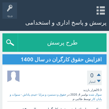
ورود
پرسش و پاسخ اداری و استخدامی
طرح پرسش
افزایش حقوق کارگران در سال 1400
0
امتیاز
20.3هزار
بازدید
سوال شده
نوامبر 4, 2020
در
حقوق و دستمزد و مزایا -عیدی پاداش - سنوات و
پایان کار
توسط
طائبی م.