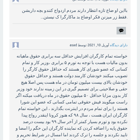
بااین او ضاع تازه انتظار دارند مردم ازدواج کنندو بچه داربشن
.فقط زر میزنن فکر اوضاع بد ماکارگرا ک نیستن...
دارای دیدگاه
آوریل 10, 2021
توسط
asad
خواسته تمام کارگران افزایش حداقل سه برابری حقوق ماهیانه
بدون مالیات هست با توجه به تورم ۵ برابری ،وزیر کار و تمام
کسانی که عضو شورای کار هستند که حداقل حقوق کارگر را
تصویب میکنند خودشان کارمند دولت هستند و حداقل حقوق
خودشان بالای بیست میلیون تومان در ماه هست پس اصلا هیچ
حقی و صلاحیتی برای تصمیم گیری در این زمینه ندارند خود وزیر
کار بدون مزایا حداقل ۵۰ میلیون حقوق در ماه دریافت میکنه اگر
راست میگویند فیش حقوقی تمامی کسانی که عضو این شورا
هستند را برای تمام مردم در اینترنت بگذارند ، این خواسته تمام
کارگران ایران هست ، سال ۹۸ که هنوز کرونا اینقدر رواج پیدا
نکرده بود و تورم بسیار کمتر از آخر سال ۹۹ بود بیست درصد
حقوق پایه را اضافه کردن که نماینده کارگران این حگم را امضا و
تایید نکردند و جلسه را ترک کردند اما امسال در شرایط تحریم و