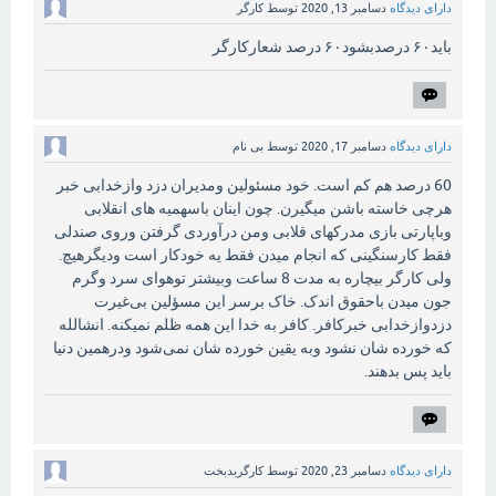
دارای دیدگاه
دسامبر 13, 2020
توسط
کارگر
باید۶۰ درصدبشود۶۰ درصد شعارکارگر
دارای دیدگاه
دسامبر 17, 2020
توسط
بی نام
60 درصد هم کم است. خود مسئولین ومدیران دزد وازخدابی خبر
هرچی خاسته باشن میگیرن. چون اینان باسهمیه های انقلابی
وباپارتی بازی مدرکهای قلابی ومن درآوردی گرفتن وروی صندلی
فقط کارسنگینی که انجام میدن فقط یه خودکار است ودیگرهیچ.
ولی کارگر بیچاره به مدت 8 ساعت وبیشتر توهوای سرد وگرم
جون میدن باحقوق اندک. خاک برسر این مسؤلین بی‌غیرت
دزدوازخدابی خبرکافر. کافر به خدا این همه ظلم نمیکنه. انشالله
که خورده شان نشود وبه یقین خورده شان نمی‌شود ودرهمین دنیا
باید پس بدهند.
دارای دیدگاه
دسامبر 23, 2020
توسط
کارگربدبخت