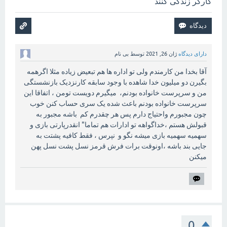
کارگر زندگی کنند
دارای دیدگاه
ژان 26, 2021
توسط
بی نام
آقا بخدا من کارمندم ولی تو اداره ها هم تبعیض زیاده مثلا اگرهمه
بگیرن دو میلیون خدا شاهده با وجود سابقه کارنزدیک بازنشستگی
من و سرپرست خانواده بودنم، میگیرم دویست تومن ، اتفاقا این
سرپرست خانواده بودنم باعث شده یک سری حساب کنن خوب
چون مجبورم واحتیاج دارم پس هر چقدرم کم باشه مجبور به
قبولش هستم ،خداگواهه تو ادارات هم تماما" انقدرپارتی بازی و
سهمیه سهمیه بازی میشه نگو و نپرس ، فقط کافیه پشتت به
جایی بند باشه ،اونوقت برات فرش قرمز نسل پشت نسل پهن
میکنن
0