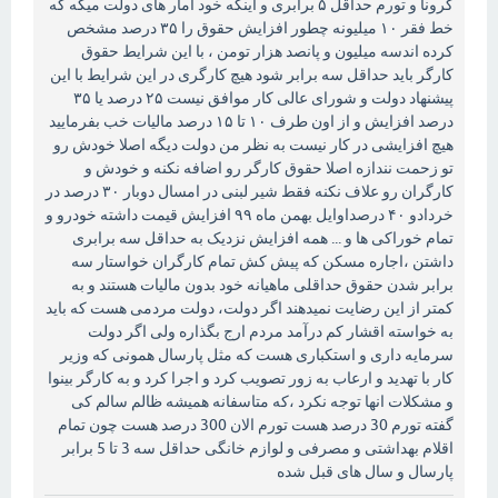
کرونا و تورم حداقل ۵ برابری و اینکه خود آمار های دولت میگه که
خط فقر ۱۰ میلیونه چطور افزایش حقوق را ۳۵ درصد مشخص
کرده اندسه میلیون و پانصد هزار تومن ، با این شرایط حقوق
کارگر باید حداقل سه برابر شود هیچ کارگری در این شرایط با این
پیشنهاد دولت و شورای عالی کار موافق نیست ۲۵ درصد یا ۳۵
درصد افزایش و از اون طرف ۱۰ تا ۱۵ درصد مالیات خب بفرمایید
هیچ افزایشی در کار نیست به نظر من دولت دیگه اصلا خودش رو
تو زحمت نندازه اصلا حقوق کارگر رو اضافه نکنه و خودش و
کارگران رو علاف نکنه فقط شیر لبنی در امسال دوبار ۳۰ درصد در
خردادو ۴۰ درصداوایل بهمن ماه ۹۹ افزایش قیمت داشته خودرو و
تمام خوراکی ها و ...‌ همه افزایش نزدیک به حداقل سه برابری
داشتن ،اجاره مسکن که پیش کش تمام کارگران خواستار سه
برابر شدن حقوق حداقلی ماهیانه خود بدون مالیات هستند و به
کمتر از این رضایت نمیدهند اگر دولت، دولت مردمی هست که باید
به خواسته اقشار کم درآمد مردم ارج بگذاره ولی اگر دولت
سرمایه داری و استکباری هست که مثل پارسال همونی که وزیر
کار با تهدید و ارعاب به زور تصویب کرد و اجرا کرد و به کارگر بینوا
و مشکلات انها توجه نکرد ،که متاسفانه همیشه ظالم سالم کی
گفته تورم 30 درصد هست تورم الان 300 درصد هست چون تمام
اقلام بهداشتی و مصرفی و لوازم خانگی حداقل سه 3 تا 5 برابر
پارسال و سال های قبل شده