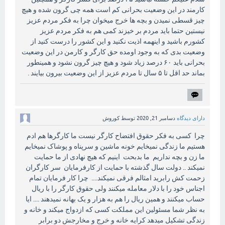
کارمند در این وضعیت بحرانی کم است همه چی گرون شده و هیچ
چیز قسطی نمیدن و بچه ها خرج میخوان چرا به فکر مردم عزیز
نیستین حتما باید مردم بر خیزند کمی هم به فکر مردم عزیز
کشورم باشید و اینهمه اذیت نکنید و این کشور را درست کنید از
وضعیت بدی که به وجود اومده حق کارگر و کارمن در این وضعیت
بحرانی باید ۶۰ درصد زیاد شود و هیچ چیز گرون نشود و همینطور
بماند حد اقل تا ۵ سال تا مردم عزیز از این وضعیت بیرون بیایند .
دارای دیدگاه
دسامبر 21, 2020
توسط
کوروش
چرا کسی به فکر حقوق افتضاح کارگر نیست ما کارگرها هم ادم
هستیم ما زندگی نمیخایم خونه ماشین و سرپناه و پوشاک نمیخایم
ما زن و بچه نداریم ما بدبحت اینیم که هیچ نهادی از ما حمایت
نمیکند .. دولت سال گذشته با حمایت از کارفرمایان سر کارگران
زحمت کش رابرید امثالم فرقی نمیکند.... چرا کار فرمایان تمام
اجناس خود را با دلار معامله میکنند ولی حقوق کارگر را با ریال
حساب میکنند و همین ریال را هم به هزار و یک بهانه نمیدهند .... ایا
به نظر شما مسئولین این مملکت کسی که ازدواج میکند و خانه و
زندگی تشکیل میدهد کرایه خانه و خرج و مخارجش دو برابر