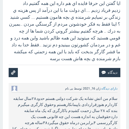
ايا گفتن اين حرفا فايده اي هم داره اين همه گفتيم داد
زديم فرياد زديم ....اي دولت ما با اين درآمد از پس هزينه ي
زندگي بر نميايم شرمنده ي بچه هامون هستيم ... كسي شنيد
؟ اينا فقط به فكر خودشونن مردم از گرسنگي مردن ..بميرن
به درك .. هرچه گفتيم بيشتر گروني كردن شما ها از چه
قومي هستيد كه ميتونيد اين همه ظالم باشيد واين همه درد و
غم و در مردمان كشورتون ببينيدو دم نزنيد ..فقط خدا به داد
ما قشر گارگر بدبخت كه بايد با اين همه زحمتي كه ميكشه
بازم شرمنده ي بچه هاش هست برسه
دارای دیدگاه
ژان 16, 2021
توسط
بی نام
سلام من اتش نشانه یک شرکت دولتی هستم حدود۲۸سال سابقه
کاردارم هنوزقراردادی باپیمانکارهستم وحقوق کارگری میگیرم
بنده که ۲۸ سال زحمت کشیدم باکارگری که یک ماه سابقه
داردحقوقمان یه اندازه هست این چه قانونی هست یک
کارگررسمی ۴برابرمن درماه حقوق میگیرد۳۸ساله هرچه
دادوفریادمیزنیم فایده ای نداره پس واگزارتون میکنم به خدای یکتا