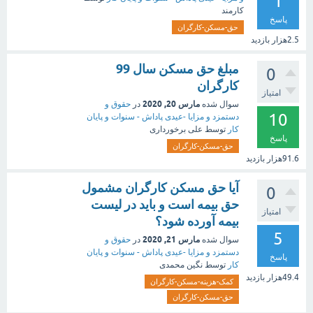
1
کارمند
پاسخ
حق-مسکن-کارگران
2.5هزار
بازدید
مبلغ حق مسکن سال 99
0
کارگران
امتیاز
مارس 20, 2020
سوال شده
در
حقوق و
10
دستمزد و مزایا -عیدی پاداش - سنوات و پایان
کار
توسط
علی برخورداری
پاسخ
حق-مسکن-کارگران
91.6هزار
بازدید
آیا حق مسکن کارگران مشمول
0
حق بیمه است و باید در لیست
امتیاز
بیمه آورده شود؟
5
مارس 21, 2020
سوال شده
در
حقوق و
دستمزد و مزایا -عیدی پاداش - سنوات و پایان
پاسخ
کار
توسط
نگین محمدی
49.4هزار
بازدید
کمک-هزینه-مسکن-کارگران
حق-مسکن-کارگران