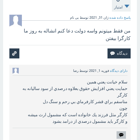
امتیاز
پاسخ داده شده
ژان 31, 2021
توسط
بی نام
من فقط میتونم واسه دولت دعا کنم انشاله به روز ما
کارگرا بیفتن
دارای دیدگاه
فوریه 1, 2021
توسط
رضا
سلام خيانت يعني همين
حمايت يعني افزايش حقوق بعلاوه درصدي از سود ساليانه به
كارگر
متاسفم براي قشر كارفرماي بي رحم و سنگ دل
چون
كارگر مثل فرزند يك خانواده است كه مشمول ارث ميشه
و كارگر بايد مشمول درصدي از درامد بشود