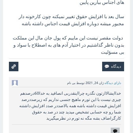
های اجناس بیارین پایین
سال بعد با افزایش حقوق تغییر نمیکنه چون کارخونه دار
مجبور میشه دوباره افزایش قیمت اجناس داشته باشه
دولت مقصر نیست این ماییم که پول جان مال این مملکت
بدون ناظر گذاشتیم در اختیار آدم های به اصطلاح با سواد و
بی مسؤلیت
دارای دیدگاه
ژان 24, 2021
توسط
بی نام
خداایشالاازتون نگذره چرااینقدربی انصافید به خدا60درصدهم
چیزی نیست با این تورم ماهیچ جنسی نداریم که زیرصددرصد
افزایش قیمت داشته باشه همه بالاصددر صدد افزایش داشتنه
شما رو چه حسابی تشخیص میدید چند در صد به حقوق
کارگراضاف بشه مگه نه تورم در نظرمیگیرید