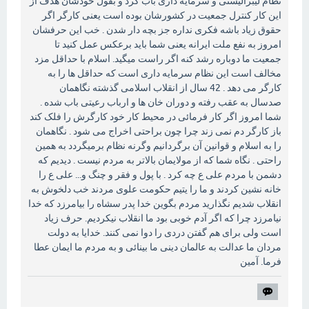
نظام لیبرالیستی و سرمایه داری باب کرد و بقول خودشان هدف از
این کار کنترل جمعیت در کشورشان بوده است یعنی کارگر اگر
حقوق زیاد باشه فکری نداره جز بچه دار شدن . خب این حرفشان
امروز به نفع ملت ایرانه یعنی شما باید برعکس عمل کنید تا
جمعیت ما دوباره رشد کنه اگر راست میگید. اسلام با حداقل مزد
مخالف است این نظام سرمایه داری است که حداقل ها را به
کارگر می دهد . 42 سال از انقلاب اسلامی گذشته نگاهمان
صدسال به عقب رفته و دوران خان ها و ارباب رعیتی باب شده .
شما امروز اگر کار فرمائی در محیط کار خود کارگرش را فلک کند
باز کارگر دم نمی زند چرا چون براحتی اخراج می شود . نگاهمان
را به اسلام و قوانین آن برگردانیم وگرنه نظام برمیگردد به همین
راحتی . نگاه شما که از مولایمان بالاتر به مردم نیست . دیدیم که
دشمن با مردم علی ع چه کرد . با پول و فقر و چنگ و... علی ع را
خانه نشین کردند و ما را یتیم حکومت علوی مردند خب دلخوش به
انقلاب شدیم نگذارید مردم بگوین خدا پدر سشاه را بیامرزد که خدا
نیامرزد چرا که اگر آدم خوبی بود ما انقلاب نیکردیم. حرف زیاد
است ولی برای هم گفتن دردی را دوا نمی کنند. خدایا به دولت
مردان ما عدالت به عالمان دینی ما بینائی و به مردم ما ایمان عطا
فرما. آمین