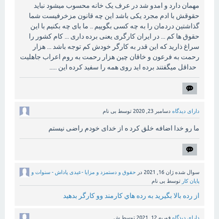
مهمان دارد و امدو شد در عرف یک خانه محسوب میشود نباید
حقوقش با ادم مجرد یکی باشد این چه قانون مزخرفیست شما
گذاشتین دردمان را به چه کسی بگوییم .. ما بای چه بکنیم با این
حقوق ها کم ... در ایران کارگری یعنی برده داری ... کام کشور را
سراغ ذارید که این قدر به کارگر خودش کم توجه باشد ... هزار
رحمت به فرعون و خاقان چین هزار رحمت به روم اعراب جاهلیت
حداقل میگفتند برده اید روی همه را سفید کرده این .....
دارای دیدگاه
دسامبر 23, 2020
توسط
بی نام
ما رو خدا اضافه خلق کرد ه از خدای خودم راضی نیستم
سوال شده
ژان 16, 2021
در
حقوق و دستمزد و مزایا -عیدی پاداش - سنوات و
پایان کار
توسط
بی نام
از رده بالا بگيريد به رده هاي كارمند وو كارگر بدهيد
دارای دیدگاه
فوریه 12, 2021
توسط
ش