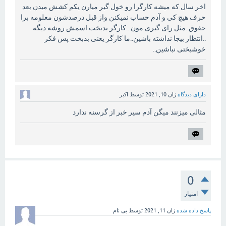
اخر سال که میشه کارگرا رو خول گیر میارن یکم کشش میدن بعد
حرف هیچ کی و آدم حساب نمیکنن واز قبل درصدشون معلومه برا
حقوق..مثل رای گیری مون...کارگر بدبخت اسمش روشه دیگه
..انتظار بیجا نداشته باشین..ما کارگر یعنی بدبخت پس فکر
خوشبختی نباشین..
دارای دیدگاه
ژان 10, 2021
توسط
اکبر
مثالی میزنند میگن آدم سیر خبر از گرسنه ندارد
0
امتیاز
پاسخ داده شده
ژان 11, 2021
توسط
بی نام