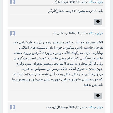
دارای دیدگاه
دسامبر 13, 2020
توسط
کارگر
باید۶۰ درصدبشود۶۰ درصد شعارکارگر
دارای دیدگاه
دسامبر 17, 2020
توسط
بی نام
60 درصد هم کم است. خود مسئولین ومدیران دزد وازخدابی خبر
هرچی خاسته باشن میگیرن. چون اینان باسهمیه های انقلابی
وباپارتی بازی مدرکهای قلابی ومن درآوردی گرفتن وروی صندلی
فقط کارسنگینی که انجام میدن فقط یه خودکار است ودیگرهیچ.
ولی کارگر بیچاره به مدت 8 ساعت وبیشتر توهوای سرد وگرم
جون میدن باحقوق اندک. خاک برسر این مسؤلین بی‌غیرت
دزدوازخدابی خبرکافر. کافر به خدا این همه ظلم نمیکنه. انشالله
که خورده شان نشود وبه یقین خورده شان نمی‌شود ودرهمین دنیا
باید پس بدهند.
دارای دیدگاه
دسامبر 23, 2020
توسط
کارگربدبخت