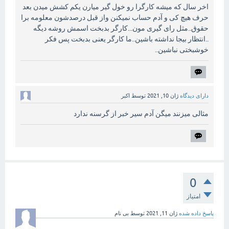
اخر سال که میشه کارگرا رو خول گیر میارن یکم کشش میدن بعد
حرف هیچ کی و آدم حساب نمیکنن واز قبل درصدشون معلومه برا
حقوق..مثل رای گیری مون...کارگر بدبخت اسمش روشه دیگه
..انتظار بیجا نداشته باشین..ما کارگر یعنی بدبخت پس فکر
خوشبختی نباشین..
دارای دیدگاه
ژان 10, 2021
توسط
اکبر
مثالی میزنند میگن آدم سیر خبر از گرسنه ندارد
0
امتیاز
پاسخ داده شده
ژان 11, 2021
توسط
بی نام