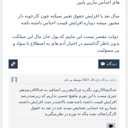
های اجناس بیارین پایین
سال بعد با افزایش حقوق تغییر نمیکنه چون کارخونه دار
مجبور میشه دوباره افزایش قیمت اجناس داشته باشه
دولت مقصر نیست این ماییم که پول جان مال این مملکت
بدون ناظر گذاشتیم در اختیار آدم های به اصطلاح با سواد و
بی مسؤلیت
دارای دیدگاه
ژان 24, 2021
توسط
بی نام
خداایشالاازتون نگذره چرااینقدربی انصافید به خدا60درصدهم
چیزی نیست با این تورم ماهیچ جنسی نداریم که زیرصددرصد
افزایش قیمت داشته باشه همه بالاصددر صدد افزایش داشتنه
شما رو چه حسابی تشخیص میدید چند در صد به حقوق
کارگراضاف بشه مگه نه تورم در نظرمیگیرید