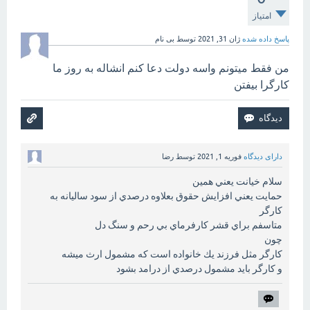
امتیاز
پاسخ داده شده
ژان 31, 2021
توسط
بی نام
من فقط میتونم واسه دولت دعا کنم انشاله به روز ما
کارگرا بیفتن
دارای دیدگاه
فوریه 1, 2021
توسط
رضا
سلام خيانت يعني همين
حمايت يعني افزايش حقوق بعلاوه درصدي از سود ساليانه به
كارگر
متاسفم براي قشر كارفرماي بي رحم و سنگ دل
چون
كارگر مثل فرزند يك خانواده است كه مشمول ارث ميشه
و كارگر بايد مشمول درصدي از درامد بشود