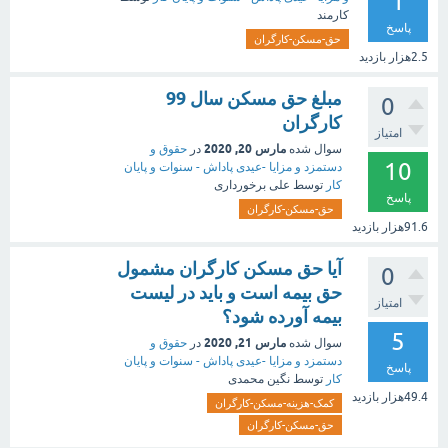
1
کارمند
پاسخ
حق-مسکن-کارگران
2.5هزار
بازدید
مبلغ حق مسکن سال 99
0
کارگران
امتیاز
مارس 20, 2020
سوال شده
در
حقوق و
10
دستمزد و مزایا -عیدی پاداش - سنوات و پایان
کار
توسط
علی برخورداری
پاسخ
حق-مسکن-کارگران
91.6هزار
بازدید
آیا حق مسکن کارگران مشمول
0
حق بیمه است و باید در لیست
امتیاز
بیمه آورده شود؟
5
مارس 21, 2020
سوال شده
در
حقوق و
دستمزد و مزایا -عیدی پاداش - سنوات و پایان
پاسخ
کار
توسط
نگین محمدی
49.4هزار
بازدید
کمک-هزینه-مسکن-کارگران
حق-مسکن-کارگران