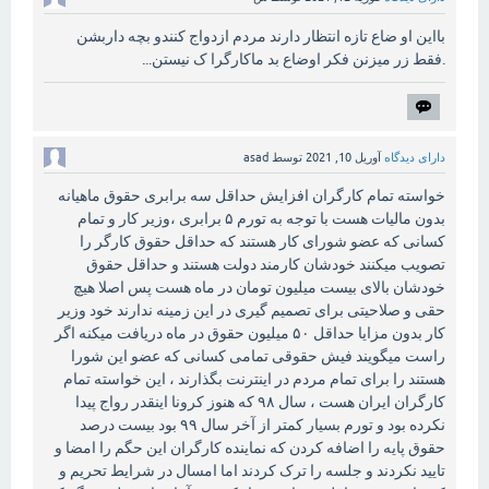
بااین او ضاع تازه انتظار دارند مردم ازدواج کنندو بچه داربشن
.فقط زر میزنن فکر اوضاع بد ماکارگرا ک نیستن...
دارای دیدگاه
آوریل 10, 2021
توسط
asad
خواسته تمام کارگران افزایش حداقل سه برابری حقوق ماهیانه
بدون مالیات هست با توجه به تورم ۵ برابری ،وزیر کار و تمام
کسانی که عضو شورای کار هستند که حداقل حقوق کارگر را
تصویب میکنند خودشان کارمند دولت هستند و حداقل حقوق
خودشان بالای بیست میلیون تومان در ماه هست پس اصلا هیچ
حقی و صلاحیتی برای تصمیم گیری در این زمینه ندارند خود وزیر
کار بدون مزایا حداقل ۵۰ میلیون حقوق در ماه دریافت میکنه اگر
راست میگویند فیش حقوقی تمامی کسانی که عضو این شورا
هستند را برای تمام مردم در اینترنت بگذارند ، این خواسته تمام
کارگران ایران هست ، سال ۹۸ که هنوز کرونا اینقدر رواج پیدا
نکرده بود و تورم بسیار کمتر از آخر سال ۹۹ بود بیست درصد
حقوق پایه را اضافه کردن که نماینده کارگران این حگم را امضا و
تایید نکردند و جلسه را ترک کردند اما امسال در شرایط تحریم و