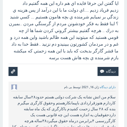
ايا گفتن اين حرفا فايده اي هم داره اين همه گفتيم داد
زديم فرياد زديم ....اي دولت ما با اين درآمد از پس هزينه ي
زندگي بر نميايم شرمنده ي بچه هامون هستيم ... كسي شنيد
؟ اينا فقط به فكر خودشونن مردم از گرسنگي مردن ..بميرن
به درك .. هرچه گفتيم بيشتر گروني كردن شما ها از چه
قومي هستيد كه ميتونيد اين همه ظالم باشيد واين همه درد و
غم و در مردمان كشورتون ببينيدو دم نزنيد ..فقط خدا به داد
ما قشر گارگر بدبخت كه بايد با اين همه زحمتي كه ميكشه
بازم شرمنده ي بچه هاش هست برسه
دارای دیدگاه
ژان 16, 2021
توسط
بی نام
سلام من اتش نشانه یک شرکت دولتی هستم حدود۲۸سال سابقه
کاردارم هنوزقراردادی باپیمانکارهستم وحقوق کارگری میگیرم
بنده که ۲۸ سال زحمت کشیدم باکارگری که یک ماه سابقه
داردحقوقمان یه اندازه هست این چه قانونی هست یک
کارگررسمی ۴برابرمن درماه حقوق میگیرد۳۸ساله هرچه
دادوفریادمیزنیم فایده ای نداره پس واگزارتون میکنم به خدای یکتا