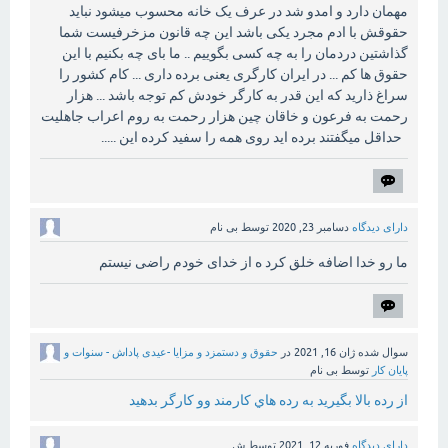
مهمان دارد و امدو شد در عرف یک خانه محسوب میشود نباید
حقوقش با ادم مجرد یکی باشد این چه قانون مزخرفیست شما
گذاشتین دردمان را به چه کسی بگوییم .. ما بای چه بکنیم با این
حقوق ها کم ... در ایران کارگری یعنی برده داری ... کام کشور را
سراغ ذارید که این قدر به کارگر خودش کم توجه باشد ... هزار
رحمت به فرعون و خاقان چین هزار رحمت به روم اعراب جاهلیت
حداقل میگفتند برده اید روی همه را سفید کرده این .....
دارای دیدگاه
دسامبر 23, 2020
توسط
بی نام
ما رو خدا اضافه خلق کرد ه از خدای خودم راضی نیستم
سوال شده
ژان 16, 2021
در
حقوق و دستمزد و مزایا -عیدی پاداش - سنوات و
پایان کار
توسط
بی نام
از رده بالا بگيريد به رده هاي كارمند وو كارگر بدهيد
دارای دیدگاه
فوریه 12, 2021
توسط
ش