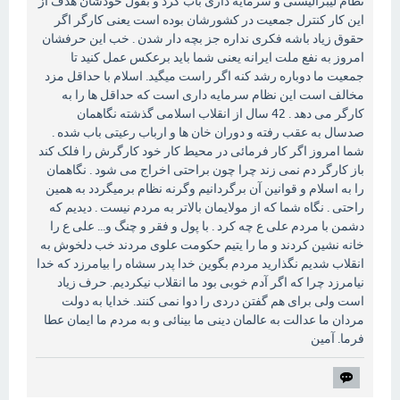
نظام لیبرالیستی و سرمایه داری باب کرد و بقول خودشان هدف از
این کار کنترل جمعیت در کشورشان بوده است یعنی کارگر اگر
حقوق زیاد باشه فکری نداره جز بچه دار شدن . خب این حرفشان
امروز به نفع ملت ایرانه یعنی شما باید برعکس عمل کنید تا
جمعیت ما دوباره رشد کنه اگر راست میگید. اسلام با حداقل مزد
مخالف است این نظام سرمایه داری است که حداقل ها را به
کارگر می دهد . 42 سال از انقلاب اسلامی گذشته نگاهمان
صدسال به عقب رفته و دوران خان ها و ارباب رعیتی باب شده .
شما امروز اگر کار فرمائی در محیط کار خود کارگرش را فلک کند
باز کارگر دم نمی زند چرا چون براحتی اخراج می شود . نگاهمان
را به اسلام و قوانین آن برگردانیم وگرنه نظام برمیگردد به همین
راحتی . نگاه شما که از مولایمان بالاتر به مردم نیست . دیدیم که
دشمن با مردم علی ع چه کرد . با پول و فقر و چنگ و... علی ع را
خانه نشین کردند و ما را یتیم حکومت علوی مردند خب دلخوش به
انقلاب شدیم نگذارید مردم بگوین خدا پدر سشاه را بیامرزد که خدا
نیامرزد چرا که اگر آدم خوبی بود ما انقلاب نیکردیم. حرف زیاد
است ولی برای هم گفتن دردی را دوا نمی کنند. خدایا به دولت
مردان ما عدالت به عالمان دینی ما بینائی و به مردم ما ایمان عطا
فرما. آمین