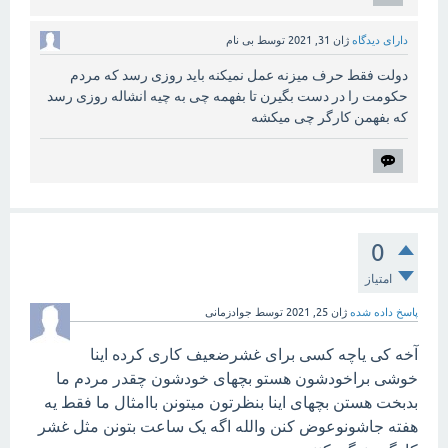
دارای دیدگاه
ژان 31, 2021
توسط
بی نام
دولت فقط حرف میزنه عمل نمیکنه باید روزی رسد که مردم
حکومت را در دست بگیرن تا بفهمه چی به چیه انشاله روزی رسد
که بفهمن کارگر چی میکشه
0
امتیاز
پاسخ داده شده
ژان 25, 2021
توسط
جوادزمانی
آخه کی یاچه کسی برای غشرضعیف کاری کرده اینا
خوشی براخودشون هستو بچهای خودشون چقدر مردم ما
بدبخت هستن بچهای اینا بنظرتون میتونن باامثال ما فقط یه
هفته جاشونوعوض کنن والله اگه یک ساعت بتونن مثل غشر