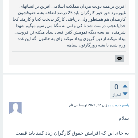
آفرین بر همه دولت مردان مملکت اسلامی آفرین بر انسانهای
غیورمرد حق خور کارگران باید 25 درصد اضافه بشه حقوقشون
کارمندان هم همینطور ولی دریافتی کارگر بدبخت کجا و کارمند کجا
خدایا عجب درست شد تا کی وقتی به تنگنا می‌رسیم میگیم شهدا
شرمنده ایم بسه دیگه تمومش کنین فساد بیداد میکنه تن فروشی
بیداد میکنه از دین گریزی بیداد میکنه وای به حالتون اگه این غده
ورم شده با بشه روزگارتون سیاهه
0
امتیاز
پاسخ داده شده
ژان 22, 2021
توسط
بی نام
سلام
به جای این که افزایش حقوق گارگران زیاد کنید باید قیمت