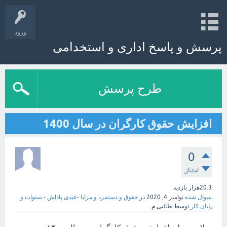
ورود
پرسش و پاسخ اداری و استخدامی
طرح پرسش
افزایش حقوق کارگران در سال 1400
0
امتیاز
20.3هزار
بازدید
سوال شده
نوامبر 4, 2020
در
حقوق و دستمزد و مزایا -عیدی پاداش - سنوات و
پایان کار
توسط
طائبی م.