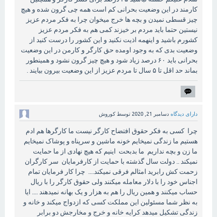
کارمند در این وضعیت بحرانی کم است همه چی گرون شده و هیچ
چیز قسطی نمیدن و بچه ها خرج میخوان چرا به فکر مردم عزیز
نیستین حتما باید مردم بر خیزند کمی هم به فکر مردم عزیز
کشورم باشید و اینهمه اذیت نکنید و این کشور را درست کنید از
وضعیت بدی که به وجود اومده حق کارگر و کارمن در این وضعیت
بحرانی باید ۶۰ درصد زیاد شود و هیچ چیز گرون نشود و همینطور
بماند حد اقل تا ۵ سال تا مردم عزیز از این وضعیت بیرون بیایند .
دارای دیدگاه
دسامبر 21, 2020
توسط
کوروش
چرا کسی به فکر حقوق افتضاح کارگر نیست ما کارگرها هم ادم
هستیم ما زندگی نمیخایم خونه ماشین و سرپناه و پوشاک نمیخایم
ما زن و بچه نداریم ما بدبحت اینیم که هیچ نهادی از ما حمایت
نمیکند .. دولت سال گذشته با حمایت از کارفرمایان سر کارگران
زحمت کش رابرید امثالم فرقی نمیکند.... چرا کار فرمایان تمام
اجناس خود را با دلار معامله میکنند ولی حقوق کارگر را با ریال
حساب میکنند و همین ریال را هم به هزار و یک بهانه نمیدهند .... ایا
به نظر شما مسئولین این مملکت کسی که ازدواج میکند و خانه و
زندگی تشکیل میدهد کرایه خانه و خرج و مخارجش دو برابر