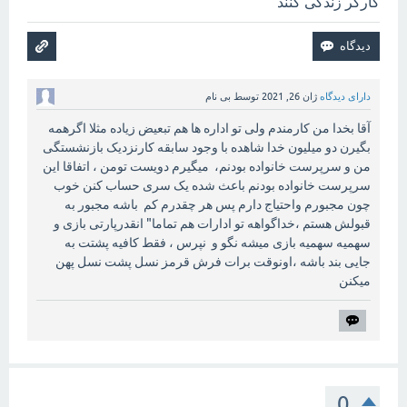
کارگر زندگی کنند
دارای دیدگاه
ژان 26, 2021
توسط
بی نام
آقا بخدا من کارمندم ولی تو اداره ها هم تبعیض زیاده مثلا اگرهمه
بگیرن دو میلیون خدا شاهده با وجود سابقه کارنزدیک بازنشستگی
من و سرپرست خانواده بودنم، میگیرم دویست تومن ، اتفاقا این
سرپرست خانواده بودنم باعث شده یک سری حساب کنن خوب
چون مجبورم واحتیاج دارم پس هر چقدرم کم باشه مجبور به
قبولش هستم ،خداگواهه تو ادارات هم تماما" انقدرپارتی بازی و
سهمیه سهمیه بازی میشه نگو و نپرس ، فقط کافیه پشتت به
جایی بند باشه ،اونوقت برات فرش قرمز نسل پشت نسل پهن
میکنن
0