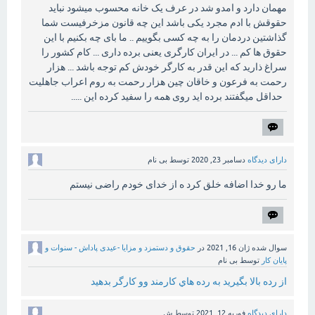
مهمان دارد و امدو شد در عرف یک خانه محسوب میشود نباید
حقوقش با ادم مجرد یکی باشد این چه قانون مزخرفیست شما
گذاشتین دردمان را به چه کسی بگوییم .. ما بای چه بکنیم با این
حقوق ها کم ... در ایران کارگری یعنی برده داری ... کام کشور را
سراغ ذارید که این قدر به کارگر خودش کم توجه باشد ... هزار
رحمت به فرعون و خاقان چین هزار رحمت به روم اعراب جاهلیت
حداقل میگفتند برده اید روی همه را سفید کرده این .....
دارای دیدگاه
دسامبر 23, 2020
توسط
بی نام
ما رو خدا اضافه خلق کرد ه از خدای خودم راضی نیستم
سوال شده
ژان 16, 2021
در
حقوق و دستمزد و مزایا -عیدی پاداش - سنوات و
پایان کار
توسط
بی نام
از رده بالا بگيريد به رده هاي كارمند وو كارگر بدهيد
دارای دیدگاه
فوریه 12, 2021
توسط
ش