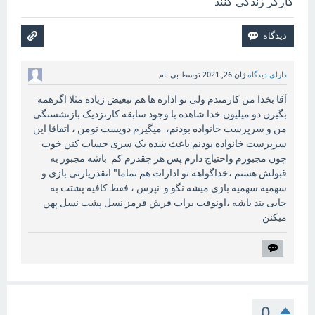
کارگر زندگی کنند
دارای دیدگاه
ژان 26, 2021
توسط
بی نام
آقا بخدا من کارمندم ولی تو اداره ها هم تبعیض زیاده مثلا اگرهمه
بگیرن دو میلیون خدا شاهده با وجود سابقه کارنزدیک بازنشستگی
من و سرپرست خانواده بودنم، میگیرم دویست تومن ، اتفاقا این
سرپرست خانواده بودنم باعث شده یک سری حساب کنن خوب
چون مجبورم واحتیاج دارم پس هر چقدرم کم باشه مجبور به
قبولش هستم ،خداگواهه تو ادارات هم تماما" انقدرپارتی بازی و
سهمیه سهمیه بازی میشه نگو و نپرس ، فقط کافیه پشتت به
جایی بند باشه ،اونوقت برات فرش قرمز نسل پشت نسل پهن
میکنن
0