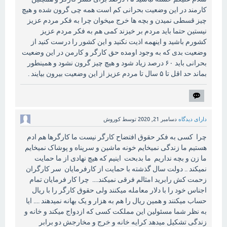
کارمند در این وضعیت بحرانی کم است همه چی گرون شده و هیچ
چیز قسطی نمیدن و بچه ها خرج میخوان چرا به فکر مردم عزیز
نیستین حتما باید مردم بر خیزند کمی هم به فکر مردم عزیز
کشورم باشید و اینهمه اذیت نکنید و این کشور را درست کنید از
وضعیت بدی که به وجود اومده حق کارگر و کارمن در این وضعیت
بحرانی باید ۶۰ درصد زیاد شود و هیچ چیز گرون نشود و همینطور
بماند حد اقل تا ۵ سال تا مردم عزیز از این وضعیت بیرون بیایند .
دارای دیدگاه
دسامبر 21, 2020
توسط
کوروش
چرا کسی به فکر حقوق افتضاح کارگر نیست ما کارگرها هم ادم
هستیم ما زندگی نمیخایم خونه ماشین و سرپناه و پوشاک نمیخایم
ما زن و بچه نداریم ما بدبحت اینیم که هیچ نهادی از ما حمایت
نمیکند .. دولت سال گذشته با حمایت از کارفرمایان سر کارگران
زحمت کش رابرید امثالم فرقی نمیکند.... چرا کار فرمایان تمام
اجناس خود را با دلار معامله میکنند ولی حقوق کارگر را با ریال
حساب میکنند و همین ریال را هم به هزار و یک بهانه نمیدهند .... ایا
به نظر شما مسئولین این مملکت کسی که ازدواج میکند و خانه و
زندگی تشکیل میدهد کرایه خانه و خرج و مخارجش دو برابر