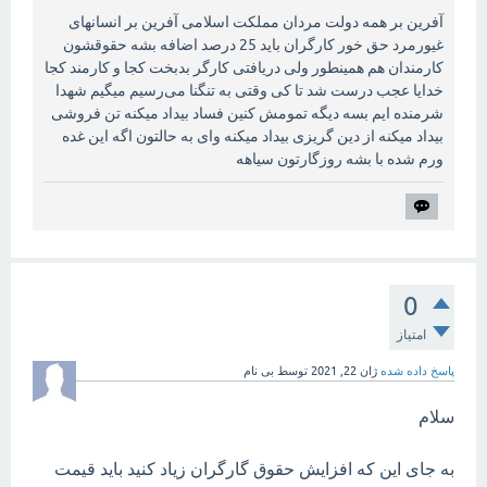
آفرین بر همه دولت مردان مملکت اسلامی آفرین بر انسانهای
غیورمرد حق خور کارگران باید 25 درصد اضافه بشه حقوقشون
کارمندان هم همینطور ولی دریافتی کارگر بدبخت کجا و کارمند کجا
خدایا عجب درست شد تا کی وقتی به تنگنا می‌رسیم میگیم شهدا
شرمنده ایم بسه دیگه تمومش کنین فساد بیداد میکنه تن فروشی
بیداد میکنه از دین گریزی بیداد میکنه وای به حالتون اگه این غده
ورم شده با بشه روزگارتون سیاهه
0
امتیاز
پاسخ داده شده
ژان 22, 2021
توسط
بی نام
سلام
به جای این که افزایش حقوق گارگران زیاد کنید باید قیمت