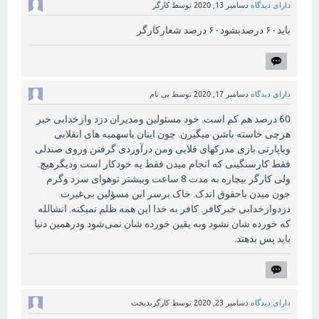
دارای دیدگاه
دسامبر 13, 2020
توسط
کارگر
باید۶۰ درصدبشود۶۰ درصد شعارکارگر
دارای دیدگاه
دسامبر 17, 2020
توسط
بی نام
60 درصد هم کم است. خود مسئولین ومدیران دزد وازخدابی خبر
هرچی خاسته باشن میگیرن. چون اینان باسهمیه های انقلابی
وباپارتی بازی مدرکهای قلابی ومن درآوردی گرفتن وروی صندلی
فقط کارسنگینی که انجام میدن فقط یه خودکار است ودیگرهیچ.
ولی کارگر بیچاره به مدت 8 ساعت وبیشتر توهوای سرد وگرم
جون میدن باحقوق اندک. خاک برسر این مسؤلین بی‌غیرت
دزدوازخدابی خبرکافر. کافر به خدا این همه ظلم نمیکنه. انشالله
که خورده شان نشود وبه یقین خورده شان نمی‌شود ودرهمین دنیا
باید پس بدهند.
دارای دیدگاه
دسامبر 23, 2020
توسط
کارگربدبخت