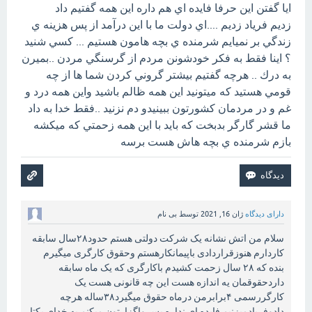
ايا گفتن اين حرفا فايده اي هم داره اين همه گفتيم داد
زديم فرياد زديم ....اي دولت ما با اين درآمد از پس هزينه ي
زندگي بر نميايم شرمنده ي بچه هامون هستيم ... كسي شنيد
؟ اينا فقط به فكر خودشونن مردم از گرسنگي مردن ..بميرن
به درك .. هرچه گفتيم بيشتر گروني كردن شما ها از چه
قومي هستيد كه ميتونيد اين همه ظالم باشيد واين همه درد و
غم و در مردمان كشورتون ببينيدو دم نزنيد ..فقط خدا به داد
ما قشر گارگر بدبخت كه بايد با اين همه زحمتي كه ميكشه
بازم شرمنده ي بچه هاش هست برسه
دارای دیدگاه
ژان 16, 2021
توسط
بی نام
سلام من اتش نشانه یک شرکت دولتی هستم حدود۲۸سال سابقه
کاردارم هنوزقراردادی باپیمانکارهستم وحقوق کارگری میگیرم
بنده که ۲۸ سال زحمت کشیدم باکارگری که یک ماه سابقه
داردحقوقمان یه اندازه هست این چه قانونی هست یک
کارگررسمی ۴برابرمن درماه حقوق میگیرد۳۸ساله هرچه
دادوفریادمیزنیم فایده ای نداره پس واگزارتون میکنم به خدای یکتا