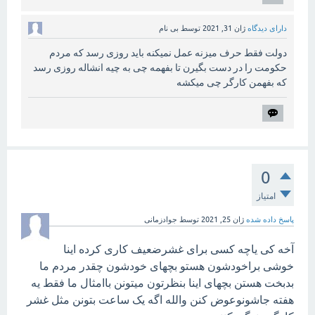
دارای دیدگاه
ژان 31, 2021
توسط
بی نام
دولت فقط حرف میزنه عمل نمیکنه باید روزی رسد که مردم
حکومت را در دست بگیرن تا بفهمه چی به چیه انشاله روزی رسد
که بفهمن کارگر چی میکشه
0
امتیاز
پاسخ داده شده
ژان 25, 2021
توسط
جوادزمانی
آخه کی یاچه کسی برای غشرضعیف کاری کرده اینا
خوشی براخودشون هستو بچهای خودشون چقدر مردم ما
بدبخت هستن بچهای اینا بنظرتون میتونن باامثال ما فقط یه
هفته جاشونوعوض کنن والله اگه یک ساعت بتونن مثل غشر