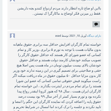
بااین او ضاع تازه انتظار دارند مردم ازدواج کنندو بچه داربشن
.فقط زر میزنن فکر اوضاع بد ماکارگرا ک نیستن...
دارای دیدگاه
آوریل 10, 2021
توسط
asad
خواسته تمام کارگران افزایش حداقل سه برابری حقوق ماهیانه
بدون مالیات هست با توجه به تورم ۵ برابری ،وزیر کار و تمام
کسانی که عضو شورای کار هستند که حداقل حقوق کارگر را
تصویب میکنند خودشان کارمند دولت هستند و حداقل حقوق
خودشان بالای بیست میلیون تومان در ماه هست پس اصلا هیچ
حقی و صلاحیتی برای تصمیم گیری در این زمینه ندارند خود وزیر
کار بدون مزایا حداقل ۵۰ میلیون حقوق در ماه دریافت میکنه اگر
راست میگویند فیش حقوقی تمامی کسانی که عضو این شورا
هستند را برای تمام مردم در اینترنت بگذارند ، این خواسته تمام
کارگران ایران هست ، سال ۹۸ که هنوز کرونا اینقدر رواج پیدا
نکرده بود و تورم بسیار کمتر از آخر سال ۹۹ بود بیست درصد
حقوق پایه را اضافه کردن که نماینده کارگران این حگم را امضا و
تایید نکردند و جلسه را ترک کردند اما امسال در شرایط تحریم و