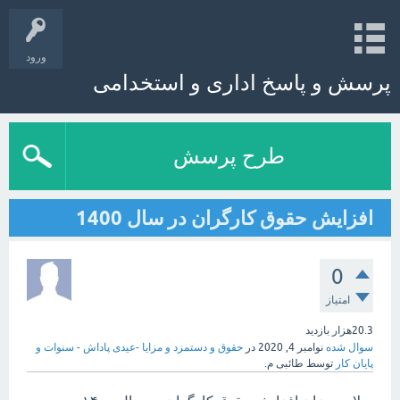
ورود
پرسش و پاسخ اداری و استخدامی
طرح پرسش
افزایش حقوق کارگران در سال 1400
0
امتیاز
20.3هزار
بازدید
سوال شده
نوامبر 4, 2020
در
حقوق و دستمزد و مزایا -عیدی پاداش - سنوات و
پایان کار
توسط
طائبی م.