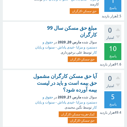
1
کارمند
پاسخ
حق-مسکن-کارگران
2.5هزار
بازدید
مبلغ حق مسکن سال 99
0
کارگران
امتیاز
مارس 20, 2020
سوال شده
در
حقوق و
10
دستمزد و مزایا -عیدی پاداش - سنوات و پایان
کار
توسط
علی برخورداری
پاسخ
حق-مسکن-کارگران
91.6هزار
بازدید
آیا حق مسکن کارگران مشمول
0
حق بیمه است و باید در لیست
امتیاز
بیمه آورده شود؟
5
مارس 21, 2020
سوال شده
در
حقوق و
دستمزد و مزایا -عیدی پاداش - سنوات و پایان
پاسخ
کار
توسط
نگین محمدی
49.4هزار
بازدید
کمک-هزینه-مسکن-کارگران
حق-مسکن-کارگران