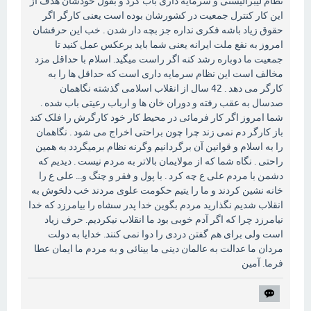
نظام لیبرالیستی و سرمایه داری باب کرد و بقول خودشان هدف از
این کار کنترل جمعیت در کشورشان بوده است یعنی کارگر اگر
حقوق زیاد باشه فکری نداره جز بچه دار شدن . خب این حرفشان
امروز به نفع ملت ایرانه یعنی شما باید برعکس عمل کنید تا
جمعیت ما دوباره رشد کنه اگر راست میگید. اسلام با حداقل مزد
مخالف است این نظام سرمایه داری است که حداقل ها را به
کارگر می دهد . 42 سال از انقلاب اسلامی گذشته نگاهمان
صدسال به عقب رفته و دوران خان ها و ارباب رعیتی باب شده .
شما امروز اگر کار فرمائی در محیط کار خود کارگرش را فلک کند
باز کارگر دم نمی زند چرا چون براحتی اخراج می شود . نگاهمان
را به اسلام و قوانین آن برگردانیم وگرنه نظام برمیگردد به همین
راحتی . نگاه شما که از مولایمان بالاتر به مردم نیست . دیدیم که
دشمن با مردم علی ع چه کرد . با پول و فقر و چنگ و... علی ع را
خانه نشین کردند و ما را یتیم حکومت علوی مردند خب دلخوش به
انقلاب شدیم نگذارید مردم بگوین خدا پدر سشاه را بیامرزد که خدا
نیامرزد چرا که اگر آدم خوبی بود ما انقلاب نیکردیم. حرف زیاد
است ولی برای هم گفتن دردی را دوا نمی کنند. خدایا به دولت
مردان ما عدالت به عالمان دینی ما بینائی و به مردم ما ایمان عطا
فرما. آمین