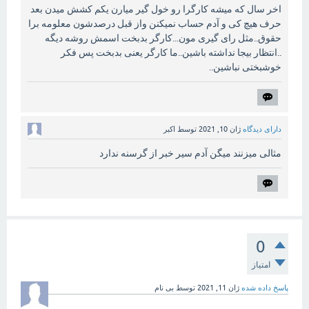
اخر سال که میشه کارگرا رو خول گیر میارن یکم کشش میدن بعد
حرف هیچ کی و آدم حساب نمیکنن واز قبل درصدشون معلومه برا
حقوق..مثل رای گیری مون...کارگر بدبخت اسمش روشه دیگه
..انتظار بیجا نداشته باشین..ما کارگر یعنی بدبخت پس فکر
خوشبختی نباشین..
دارای دیدگاه
ژان 10, 2021
توسط
اکبر
مثالی میزنند میگن آدم سیر خبر از گرسنه ندارد
0
امتیاز
پاسخ داده شده
ژان 11, 2021
توسط
بی نام