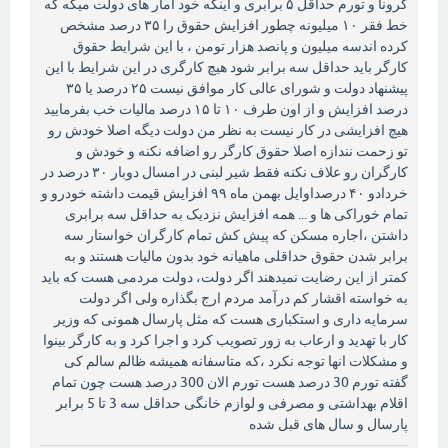
کرونا و تورم حداقل ۵ برابری و اینکه خود آمار های دولت میگه که
خط فقر ۱۰ میلیونه چطور افزایش حقوق را ۳۵ درصد مشخص
کرده اندسه میلیون و پانصد هزار تومن ، با این شرایط حقوق
کارگر باید حداقل سه برابر شود هیچ کارگری در این شرایط با این
پیشنهاد دولت و شورای عالی کار موافق نیست ۲۵ درصد یا ۳۵
درصد افزایش و از اون طرف ۱۰ تا ۱۵ درصد مالیات خب بفرمایید
هیچ افزایشی در کار نیست به نظر من دولت دیگه اصلا خودش رو
تو زحمت نندازه اصلا حقوق کارگر رو اضافه نکنه و خودش و
کارگران رو علاف نکنه فقط شیر لبنی در امسال دوبار ۳۰ درصد در
خردادو ۴۰ درصداوایل بهمن ماه ۹۹ افزایش قیمت داشته خودرو و
تمام خوراکی ها و ...‌ همه افزایش نزدیک به حداقل سه برابری
داشتن ،اجاره مسکن که پیش کش تمام کارگران خواستار سه
برابر شدن حقوق حداقلی ماهیانه خود بدون مالیات هستند و به
کمتر از این رضایت نمیدهند اگر دولت، دولت مردمی هست که باید
به خواسته اقشار کم درآمد مردم ارج بگذاره ولی اگر دولت
سرمایه داری و استکباری هست که مثل پارسال همونی که وزیر
کار با تهدید و ارعاب به زور تصویب کرد و اجرا کرد و به کارگر بینوا
و مشکلات انها توجه نکرد ،که متاسفانه همیشه ظالم سالم کی
گفته تورم 30 درصد هست تورم الان 300 درصد هست چون تمام
اقلام بهداشتی و مصرفی و لوازم خانگی حداقل سه 3 تا 5 برابر
پارسال و سال های قبل شده