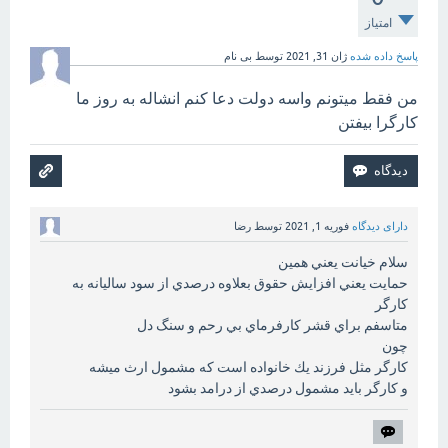
امتیاز
پاسخ داده شده
ژان 31, 2021
توسط
بی نام
من فقط میتونم واسه دولت دعا کنم انشاله به روز ما
کارگرا بیفتن
دارای دیدگاه
فوریه 1, 2021
توسط
رضا
سلام خيانت يعني همين
حمايت يعني افزايش حقوق بعلاوه درصدي از سود ساليانه به
كارگر
متاسفم براي قشر كارفرماي بي رحم و سنگ دل
چون
كارگر مثل فرزند يك خانواده است كه مشمول ارث ميشه
و كارگر بايد مشمول درصدي از درامد بشود