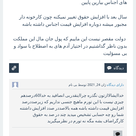
های اجناس بیارین پایین
سال بعد با افزایش حقوق تغییر نمیکنه چون کارخونه دار
مجبور میشه دوباره افزایش قیمت اجناس داشته باشه
دولت مقصر نیست این ماییم که پول جان مال این مملکت
بدون ناظر گذاشتیم در اختیار آدم های به اصطلاح با سواد و
بی مسؤلیت
دارای دیدگاه
ژان 24, 2021
توسط
بی نام
خداایشالاازتون نگذره چرااینقدربی انصافید به خدا60درصدهم
چیزی نیست با این تورم ماهیچ جنسی نداریم که زیرصددرصد
افزایش قیمت داشته باشه همه بالاصددر صدد افزایش داشتنه
شما رو چه حسابی تشخیص میدید چند در صد به حقوق
کارگراضاف بشه مگه نه تورم در نظرمیگیرید