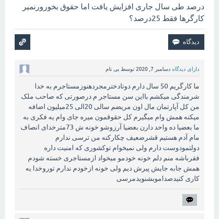
درصد طی سال جاری افزایش یافت اما حقوق بخورورنمیر
کارگرها فقط 25درصد؟
دارای دیدگاه
دسامبر 7, 2020
توسط
بی نام
ما کارگریم 50 سال دارم دوتادخترمجردهنوزمستاجرم به خدا
شرمندگی میکشم بااین سن مستاجر م درصورتی که صاحب ملک
من کل آپارتمان مال اون مریضم سالی 20الی 25میلیون اضافه
میکنه همش وام میگیرم کل حقوقمون میره جای وام یه فکری به
ما بعضیا ده واحد دارن بعضیا آرزوشو خونه ش 73مترخدای انصاف
مام آدم هستیم قشرضعیف چکارکنه من ترسی ندارم
دولتمودوست دارم ولی نمیخوام توکشوری که امنیت داره
فقرباشه منم دلم خونه خودمو میخواد ازمستاجری خسته شودم
همش جابه جایش پیرش دیم ولی خونه ازخودم ندارم توروخدا یه
کاری کنیدصداموبشنویدمرسی