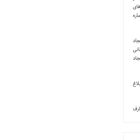
های
اره
جاد
انی
جاد
لاغ
رف