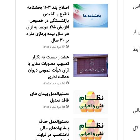
براساس
اصلاح بند ۳‏-۱۱ بخشنامه
تنقیح و تلخیص
بازنشستگی در خصوص
افزایش ۵‏‏‏‏‏‏‏‏‏/۲ درصد به ازای
نون تنظیم بخشی از
هر سال بیمه پردازی مازاد
بر ۳۰‏ سال
۱۶ مرداد‌ماه ۱۴۰۵
بط
هشدار نسبت به تکرار
تصویب مصوبات مغایر با
آرای هیأت عمومی دیوان
عدالت اداری
۱۵ مرداد‌ماه ۱۴۰۵
دستورالعمل پیمان های
فاقد تعدیل
۱۵ مرداد‌ماه ۱۴۰۵
۷۲.ط مورخ ۲۲ /۴ /۱۳۸۱ شورای عالی
دستورالعمل حذف
طالعات لازم جهت تعیین قیمت تمام شده فعالیت‌ها، موضوع جزﺀ (۲) بند (ب) تبصره (۴) قانون بودجه سال ۱۳۸۲ کل
پيشنهادهای مالی
نامتناسب در فرايند