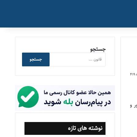
جستجو
جستجو
419
یزی کشور و
نوشته های تازه