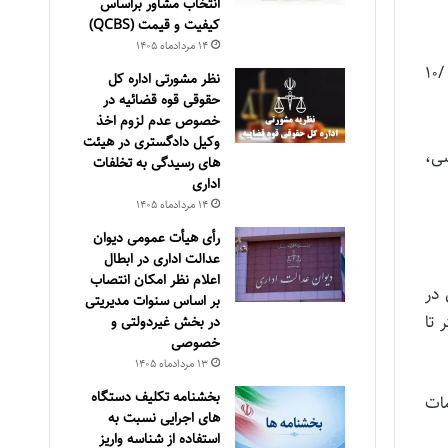
انتخاب مشاور براساس
كيفيت و قيمت (QCBS)
۱۴ مرداد‌ماه ۱۴۰۵
ر- پرداخت هزینه‌های مربوط جهت ارزیابی عملکرد دستگاههای اجرایی، موضوع تصویب نامه شماره ۴۴۶۴۲/ت۲۷۷۰۱هـ مورخ ۲۸ /۱۰
نظر مشورتی اداره کل
حقوقی قوه قضائیه در
خصوص عدم لزوم اخذ
وکیل دادگستری در هیئت
شی،
های رسیدگی به تخلفات
اداری
۱۴ مرداد‌ماه ۱۴۰۵
رأی هیأت عمومی دیوان
عدالت اداری در ابطال
اعلام نظر امکان انتصاب
 در
بر اساس سنوات مدیریتی
 تا
در بخش غیردولتی و
خصوصی
۱۳ مرداد‌ماه ۱۴۰۵
بخشنامه تکلیف دستگاه
مات
های اجرایی نسبت به
استفاده از شناسه واریز