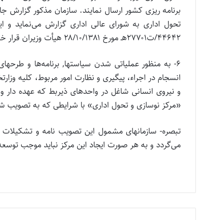
برنامه ریزی کشور ارسال نمایند. سازمان مذکور گزارش جامع
تحول اداری به شورای عالی اداری گزارش می‌نماید و ا
۴۴۶۴۲/ت۲۷۷۰۱هـ مورخ ۲۸/۱۰/۱۳۸۱ هیأ‌ت و‌زیران قرار خواهد گرفت.
۶- به منظور عملیاتی شدن سیاستها, برنامه‌ها و طرحها
انسجام در اجراء، پیگیری و نظارت امور مربوط، کلیه و‌زارت
و نیرو‌ی انسانی شاغل در و‌احدهای ذیربط که عهده دار و
«مرکز نوسازی و تحول اداری» با شرایطی که به تصویب شور
تبصره- سازمانهای مشمول این تصویب نامه و تشکیلات مرک
می‌گردد و به هر صورت ایجاد این مرکز نباید موجب توسع