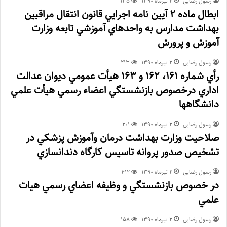
رسول رضایی
۲ تیر‌ماه ۱۳۹۰
135
ابطال ماده 2 آيين نامه اجرايي قانون انتقال مراقبين
بهداشت مدارس به واحدهاي آموزشي تابعه وزارت
آموزش و پرورش
رسول رضایی
۲ تیر‌ماه ۱۳۹۰
213
رأي شماره 161، 162 و 163 هيأت عمومي ديوان عدالت
اداري درخصوص بازنشستگي اعضاء رسمي هيأت علمي
دانشگاهها
رسول رضایی
۲ تیر‌ماه ۱۳۹۰
201
صلاحيت وزارت بهداشت درمان وآموزش پزشكي در
تشخيص صدور پروانه تاسيس كارگاه دندانسازي
رسول رضایی
۲ تیر‌ماه ۱۳۹۰
412
در خصوص بازنشستگي و وظيفه اعضاي رسمي هيات
علمي
رسول رضایی
۲ تیر‌ماه ۱۳۹۰
158