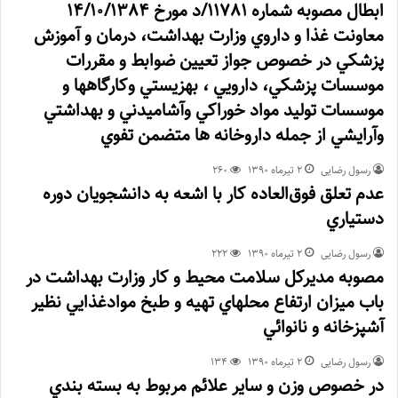
ابطال مصوبه شماره 11781/د مورخ 14/10/1384
معاونت غذا و داروي وزارت بهداشت، درمان و آموزش
پزشكي در خصوص جواز تعيين ضوابط و مقررات
موسسات پزشكي، دارويي ، بهزيستي وكارگاهها و
موسسات توليد مواد خوراكي وآشاميدني و بهداشتي
وآرايشي از جمله داروخانه ها متضمن تفوي
رسول رضایی
۲ تیر‌ماه ۱۳۹۰
260
عدم تعلق فوق‌العاده كار با اشعه به دانشجويان دوره
دستياري
رسول رضایی
۲ تیر‌ماه ۱۳۹۰
222
مصوبه مديركل سلامت محيط و كار وزارت بهداشت در
باب ميزان ارتفاع محلهاي تهيه و طبخ موادغذايي نظير
آشپزخانه و نانوائي
رسول رضایی
۲ تیر‌ماه ۱۳۹۰
134
در خصوص وزن و ساير علائم مربوط به بسته بندي