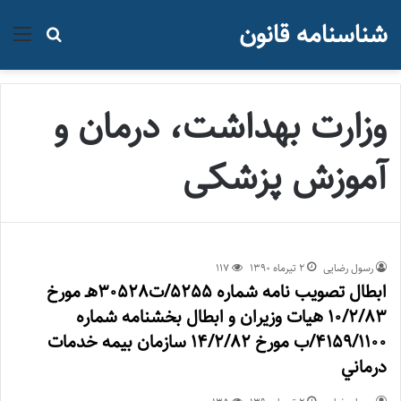
شناسنامه قانون
منو
جستجو ب
وزارت بهداشت، درمان و
آموزش پزشکی
رسول رضایی
۲ تیر‌ماه ۱۳۹۰
117
ابطال تصويب نامه شماره 5255/ت30528هـ مورخ
10/2/83 هيات وزيران و ابطال بخشنامه شماره
4159/1100/ب مورخ 14/2/82 سازمان بيمه خدمات
درماني