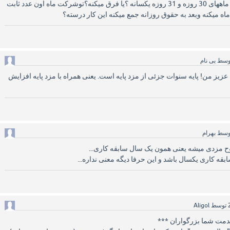
ببخشید اون عدد ثابت برای ماههای 30 روزه و 31 روزه یکسانه ؟یا فرق میکنه؟توشرکت ماه اون عدد ثابت
ماه میکنه وبعد به حقوق روزانه جمع میکنه این کار درسته؟
وسط
بی نام
یز من! پایه سنوات جزئی از مزد پایه است‌. یعنی همراه با مزد پایه افزایش
وسط
بهرام
مزدی میشه یعنی همون یک سال سابقه کاری...
قه کاری یکسال باشد و این حرفا دیگه معنی نداره...
توسط
Aligol
دمت شما بزرگواران ***