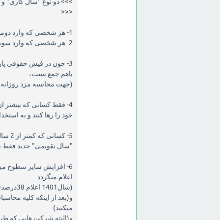
>>> دو نوع "سال کاری" و 
<<<
1- هر شخصی که وارد دومین "سال کاری" خودش میشه "پایه سنوات" به آن شخص تعلق میگیرد،
2- هر شخصی که وارد سومین "سال کاری" خودش میشه در دسته "سایر سطوح مزدی" قرار میگیره،
3- چون در فیش حقوقی پایه
باهم جمع بست،
(جهت محاسبه مزد روزانه 
4- فقط کسانی که بیشتر ا
خود را رها کنند و به است
5- کس
"سال تقویمی" جدید فقط با یک درصد
6- افزایش سایر سطوح مزد
اعلام میگردد
(سال1401 اعلام 38درصد+مبلغ171,722ريال روزانه)
و(بعد از اینکه کلیه محاسبا
میکنند)
و(البته شرکت هایی که طرح