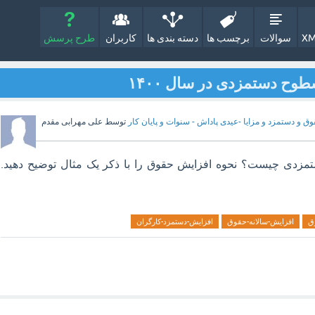
XM
سوالات
برچسب ها
دسته بندی ها
کاربران
طرح پرسش
ح دستمزدی در سال ۱۴۰۰
ق و دستمزد و مزایا -عیدی پاداش - سنوات و پایان کار
توسط
علی مهرابی مقدم
مزدی چیست؟ نحوه افزایش حقوق را با ذکر یک مثال توضیح دهید.
ق
افزایش-سالانه-حقوق
افزایش-دستمزد-کارگران