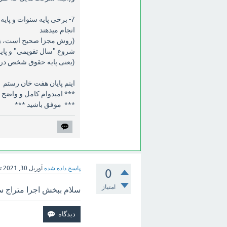
7- برخی پایه سنوات و پا
انجام میدهند
(روش مجزا صحیح است، زیر
شروع "سال تقویمی" و پایه
(یعنی پایه حقوق شخص در فروردین1401 و پایه سنوات آن در تیر
اینم پایان هفت خان رستم :
*** امیدوام کامل و واضح 
*** موفق باشید ***
پاسخ داده شده
آوریل 30, 2021
ت
0
امتیاز
سلام ببخش اجرا متراج 