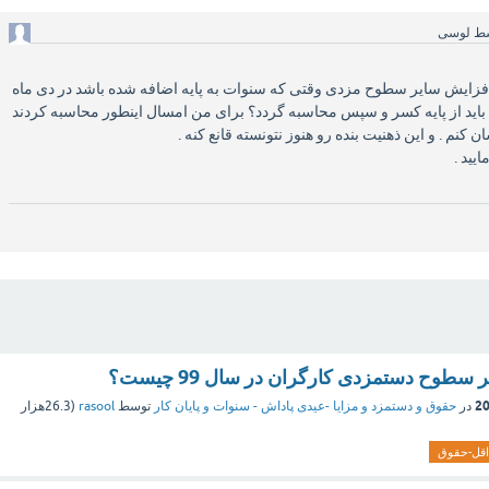
سط
لوسی
ایش سایر سطوح مزدی وقتی که سنوات به پایه اضافه شده باشد در دی ماه
ات باید از پایه کسر و سپس محاسبه گردد؟ برای من امسال اینطور محاسبه کردند
 کنم . و این ذهنیت بنده رو هنوز نتونسته قانع کنه .
یید .
سطوح دستمزدی کارگران در سال 99 چیست؟
در
حقوق و دستمزد و مزایا -عیدی پاداش - سنوات و پایان کار
توسط
rasool
(
26.3هزار
قل-حقوق