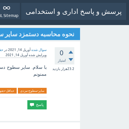
پرسش و پاسخ اداری و استخدامی
L Sitemap
نحوه محاسبه دستمزد سایر سطو
سوال شده
آوریل 14, 2021
در
حقو
0
ویرایش شده
آوریل 14, 2021
امتیاز
با سلام. سایر سطوح دست
23.2هزار
بازدید
ممنونم
سایر-سطوح-مزدی
حداقل-حقو