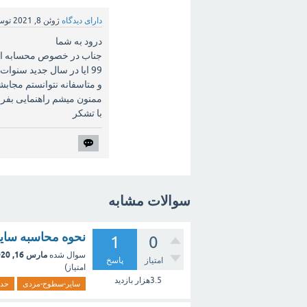
دارای دیدگاه
ژوئن 8, 2021
تو
درود به شما
جناب در خصوص محسابه افز
99 ایا در سال جدید سنو
و متاسفانه نتوانستم مجابشان
ممنون میشم راهنمایی بفرما
با تشکر
سوالات مشابه
نحوه محاسبه سایر 
1
0
مارس 16, 2020
سوال شده
امتیاز
پاسخ
امتیاز)
3.5هزار
بازدید
سایر-سطوح-مزدی
حدا