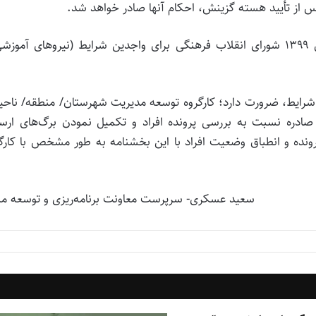
س از تأیید هسته گزینش، احکام آنها صادر خواهد شد.
۵- سپردن سند تعهد مطابق تبصره ۴ مصوبه ۸۳۳ سال ۱۳۹۹ شورای انقلاب فرهنگی برای واجدین شرایط (نیروهای آمو
شرایط، ضرورت دارد؛ کارگروه توسعه مدیریت شهرستان/ منطقه/ ناحی
 صادره نسبت به بررسی پرونده افراد و تکمیل نمودن برگ‌های ارس
ده و انطباق وضعیت افراد با این بخشنامه به طور مشخص با کارگر
سعید عسکری- سرپرست معاونت برنامه‌ریزی و توسعه من