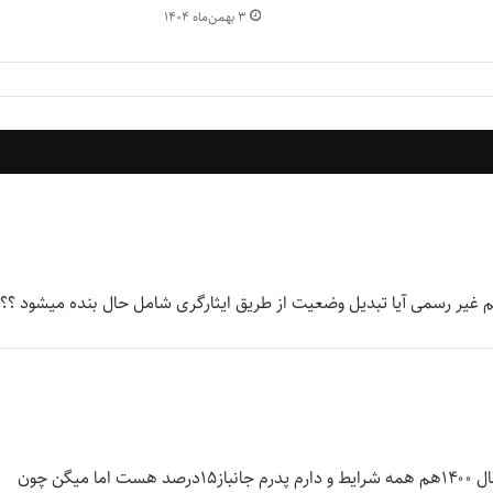
۳ بهمن‌ماه ۱۴۰۴
 غیر رسمی آیا تبدیل وضعیت از طریق ایثارگری شامل حال بنده میشود ؟؟
سلام من ازسال ۹۵به بعد کلاس نهضت دارم غیر ازسال ۹۹،سال ۱۴۰۰هم همه شرایط و دارم پدرم جانباز۱۵درصد هست اما میگن چون