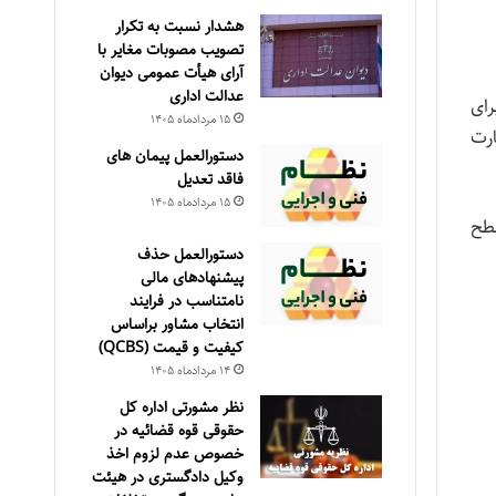
هشدار نسبت به تکرار
تصویب مصوبات مغایر با
آرای هیأت عمومی دیوان
عدالت اداری
ای
۱۵ مرداد‌ماه ۱۴۰۵
ارت
دستورالعمل پیمان های
فاقد تعدیل
۱۵ مرداد‌ماه ۱۴۰۵
سطح
دستورالعمل حذف
پيشنهادهای مالی
نامتناسب در فرايند
انتخاب مشاور براساس
كيفيت و قيمت (QCBS)
۱۴ مرداد‌ماه ۱۴۰۵
نظر مشورتی اداره کل
حقوقی قوه قضائیه در
خصوص عدم لزوم اخذ
وکیل دادگستری در هیئت