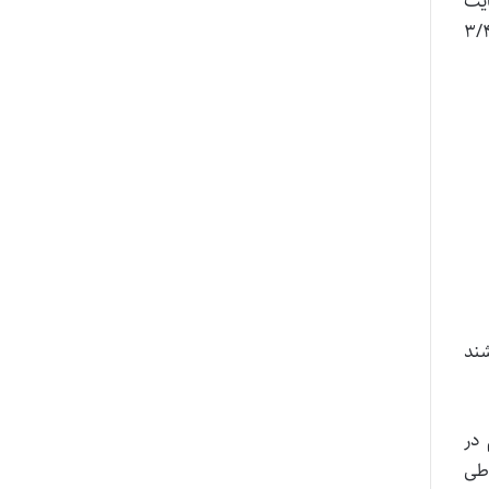
رکننده گواهی (به شرح ذیل) که در فاصله زمانی ۳۱/۶/۱۵۹ لغایت
های حق علیه باطل اعزام شده و قید عبارت خدمت در جبهه نیز الزامی می‌باشد و برای رزمندگان موظف ۳/۴
 باشند
 در
هت طی