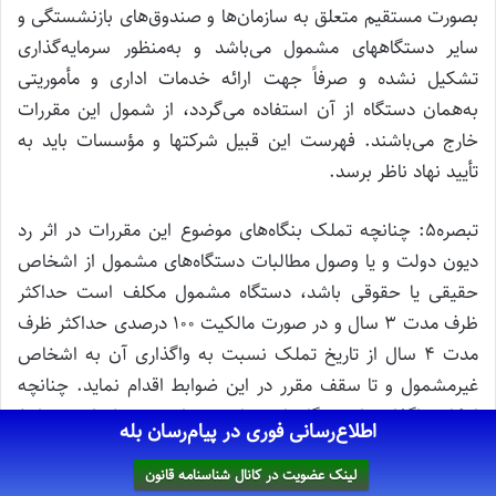
بصورت مستقیم متعلق به سازمان‌ها و صندوق‌های بازنشستگی و
سایر دستگاههای مشمول می‌باشد و به‌منظور سرمایه‌گذاری
تشکیل نشده و صرفاً جهت ارائه خدمات اداری و مأموریتی
به‌همان دستگاه از آن استفاده می‌گردد، از شمول این مقررات
خارج می‌باشند. فهرست این قبیل شرکتها و مؤسسات باید به
تأیید نهاد ناظر برسد.
تبصره۵: چنانچه تملک بنگاه‌های موضوع این مقررات در اثر رد
دیون دولت و یا وصول مطالبات دستگاه‌های مشمول از اشخاص
حقیقی یا حقوقی باشد، دستگاه مشمول مکلف است حداکثر
ظرف مدت ۳ سال و در صورت مالکیت ۱۰۰ درصدی حداکثر ظرف
مدت ۴ سال از تاریخ تملک نسبت به واگذاری آن به اشخاص
غیرمشمول و تا سقف مقرر در این ضوابط اقدام نماید. چنانچه
امکان واگذاری این بنگاه‌ها و سایر بندهای مشمول این ضوابط
اطلاع‌رسانی فوری در پیام‌رسان بله
(مطابق با فهرست زمان‌بندی) به لحاظ نبودن متقاضی میسور
نباشد دستگاه مشمول مکلف است فرآیند واگذاری را هر شش
لینک عضویت در کانال شناسنامه قانون