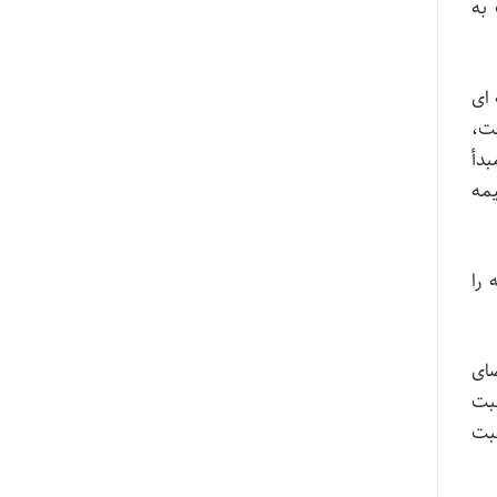
به
ای
ت،
بدأ
مه
را
ضای
بت
بت