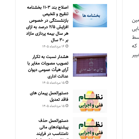
اصلاح بند ۳‏-۱۱ بخشنامه
تنقیح و تلخیص
ین
بازنشستگی در خصوص
افزایش ۵‏‏‏‏‏‏‏‏‏/۲ درصد به ازای
ایی
هر سال بیمه پردازی مازاد
وسط
بر ۳۰‏ سال
 که
۱۶ مرداد‌ماه ۱۴۰۵
ییر
هشدار نسبت به تکرار
تصویب مصوبات مغایر با
آرای هیأت عمومی دیوان
عدالت اداری
۱۵ مرداد‌ماه ۱۴۰۵
دستورالعمل پیمان های
فاقد تعدیل
۱۵ مرداد‌ماه ۱۴۰۵
دستورالعمل حذف
پيشنهادهای مالی
نامتناسب در فرايند