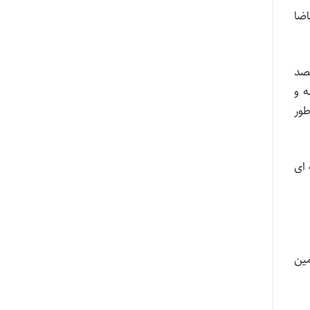
اضا
صد
ه و
ور
 ای
مین