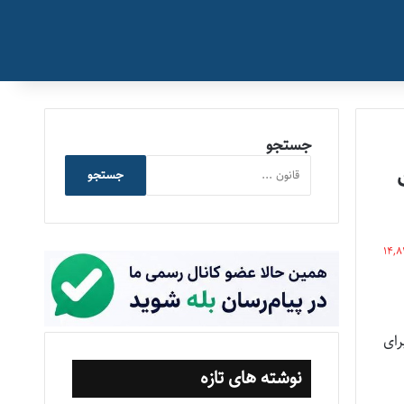
جستجو
یریت
جستجو
14,8
وری برای
نوشته های تازه