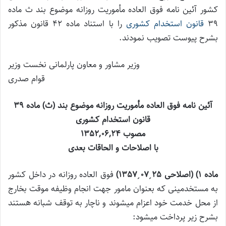
کشور آئین نامه فوق العاده مأموریت روزانه موضوع بند ث ماده
39
قانون استخدام کشوری
را با استناد ماده 42 قانون مذکور
بشرح پیوست تصویب نمودند.
وزیر مشاور و معاون پارلمانی نخست وزیر
قوام صدری
آئین نامه فوق العاده مأموریت روزانه موضوع بند (ث) ماده ۳۹
قانون استخدام کشوری
مصوب 1352,06,24
با اصلاحات و الحاقات بعدی
ماده 1) (اصلاحی 25
ˏ
07
ˏ
1357)
فوق العاده روزانه در داخل کشور
به مستخدمینی که بعنوان مامور جهت انجام وظیفه موقت بخارج
از محل خدمت خود اعزام میشوند و ناچار به توقف شبانه هستند
بشرح زیر پرداخت میشود: