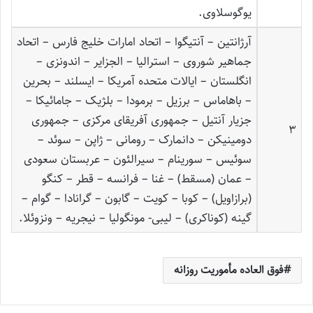
یوگوسلاوی.
آرژانتین – آنتیگوا – اتحاد امارات خلیج فارس – اتحاد
جماهیر شوروی – استرالیا – الجزایر – اندونزی –
انگلستان – ایالات متحده آمریکا – ایسلند – بحرین
– باهاماس – برزیل – برمودا – بلژیک – جامائیکا –
جزیار آنتیل – جمهوری آفریقای مرکزی – جمهوری
3
دومینیکن – دانمارک – رومانی – ژاپن – سوئد –
سوئیس – سورینام – سیرالئون – عربستان سعودی
– عمان (مسقط) – غنا – فرانسه – قطر – کنگو
(برازاویل) – کوبا – کویت – گابون – گرانادا – گوام –
گینه (کوناکری) – لیبی- مونگولیا – نیجریه – ونزوئلا.
فوق العاده مأموریت روزانه