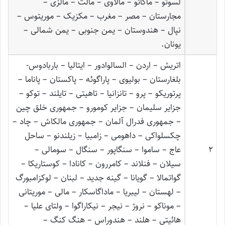
لسوتو – ماکائو – مالاوی – مالت – مالزی –
مجارستان – مصر – مغرب – مکزیک – موریتوس –
نپال – هندوستان – یمن جنوبی – یمن شمالی –
یونان.
اتریش – اردن – السالوادور – ایتالیا – باربادوس-
بلغارستان – بولیوی – پاراگوئه – پاکستان – پاناما –
پرتوریکو – پرو – تانزانیا – تاهیتی – تایلند – توکو –
جزایر سلیمان – جزایر کومورو – جمهوری خلق چین
– جمهوری فدرال آلمان – جمهوری مالکاش – چاد –
چکسلواکی – داهومی – زامبیا – زیلندنو – ساحل
2
عاج – ساموا – سنگاپور – سنگال – سومالی –
سیلان – فنلاند – کامررون – کانادا – کوستاریکا –
گواتمالا – گویانا – گینه جدید – لبنان – لوکزامبورگ
– لهستان – لیبریا – ماداگاسکار – مالی – موریتانی
– موناکو – نروژ – نیجر – نیکاراگوا – ولتای علیا –
هائیتی – هلند – هندوراس – هنگ کنگ –