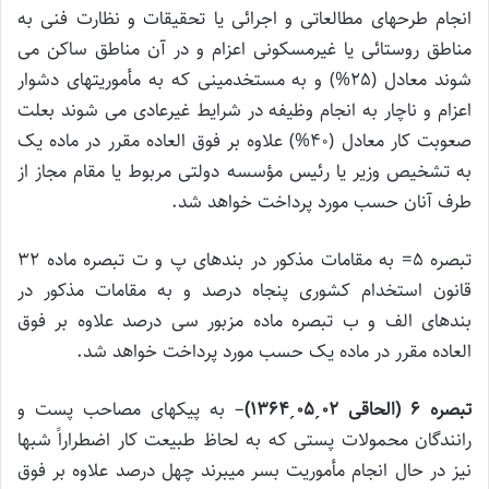
انجام طرحهای مطالعاتی و اجرائی یا تحقیقات و نظارت فنی به
مناطق روستائی یا غیرمسکونی اعزام و در آن مناطق ساکن می
شوند معادل (25%) و به مستخدمینی که به مأموریتهای دشوار
اعزام و ناچار به انجام وظیفه در شرایط غیرعادی می شوند بعلت
صعوبت کار معادل (40%) علاوه بر فوق العاده مقرر در ماده یک
به تشخیص وزیر یا رئیس مؤسسه دولتی مربوط یا مقام مجاز از
طرف آنان حسب مورد پرداخت خواهد شد.
تبصره 5= به مقامات مذکور در بندهای پ و ت تبصره ماده 32
قانون استخدام کشوری پنجاه درصد و به مقامات مذکور در
بندهای الف و ب تبصره ماده مزبور سی درصد علاوه بر فوق
العاده مقرر در ماده یک حسب مورد پرداخت خواهد شد.
تبصره 6 (الحاقی 02
ˏ
05
ˏ
1364)
– به پیکهای مصاحب پست و
رانندگان محمولات پستی که به لحاظ طبیعت کار اضطراراً شبها
نیز در حال انجام مأموریت بسر میبرند چهل درصد‌ علاوه بر فوق