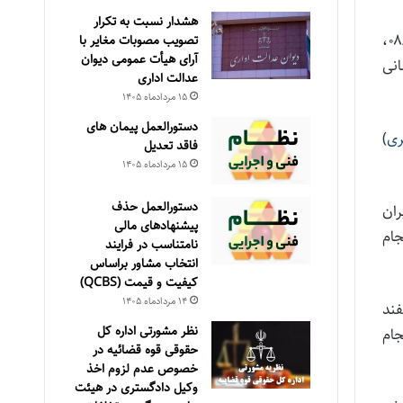
هشدار نسبت به تکرار
و مطابق نامه با شماره ۹۰۷۹۰ مورخ ۰۸/۱۰/۱۴۰۴،
تصویب مصوبات مغایر با
آرای هیأت عمومی دیوان
انی
عدالت اداری
۱۵ مرداد‌ماه ۱۴۰۵
دستورالعمل پیمان های
ری
)
فاقد تعدیل
۱۵ مرداد‌ماه ۱۴۰۵
دستورالعمل حذف
ران
پيشنهادهای مالی
نی در کانال بله حکمرانی داده‌مبنا به نشانی @datadriven_arogv1 انجام
نامتناسب در فرايند
انتخاب مشاور براساس
كيفيت و قيمت (QCBS)
۱۴ مرداد‌ماه ۱۴۰۵
فند
نظر مشورتی اداره کل
جام
حقوقی قوه قضائیه در
خصوص عدم لزوم اخذ
وکیل دادگستری در هیئت