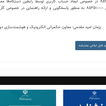
شایان ذکر است سرکار خانم فاطمی با شماره ۸۵۳۵۱۳۴۶ در خصوص ایجاد حساب کاربری توسط رابطین دستگاه‌ها 
می‌گردند. همچنین مرکز تماس سازمان با شماره تماس ۸۵۳۵۱۰۰۰۰ به منظور پاسخگویی و ارائه راهنمایی در خصوص 
پژمان امید مقدمی- معاون حکمرانی الکترونیک و هوشمندسازی دو
ود فایل ابلاغی بخشنامه