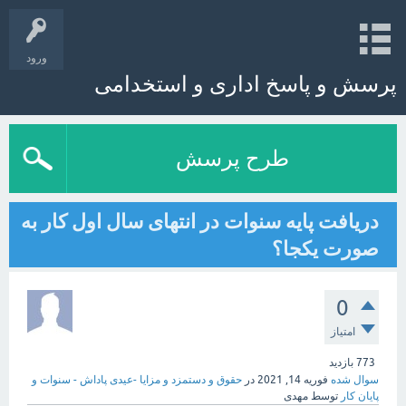
ورود
پرسش و پاسخ اداری و استخدامی
طرح پرسش
دریافت پایه سنوات در انتهای سال اول کار به
صورت یکجا؟
0
امتیاز
773
بازدید
سوال شده
فوریه 14, 2021
در
حقوق و دستمزد و مزایا -عیدی پاداش - سنوات و
پایان کار
توسط
مهدی