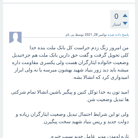
0
امتیاز
پاسخ داده شده
نوامبر 28, 2021
توسط
بی نام
من امروز زنگ زدم حراست کل بانک ملت بنده خدا
کلی تحویل گرفت و گفت حق دارین بانک ملت هم جزءتبدیل
وضعیت خانواده ایثارگران هست ولی یکسری مقاومت داره
میشه باید دید زور بنیاد شهید بهشون میرسه یا نه.ولی ابراز
امیدواری کرد که انشالا بشه.
امید تون به خدا توکل کنین و پیگیر باشین.انشالا تمام شرکتی
ها تبدیل وضعیت شن.
ولی تو این شرایط احتمال تبدیل وضعیت ایثارگران زیاده و
دولت جدید و ریس بنیاد شهید سخت پیگیرن.
تازه اومدن مدیر عامل جدید سبب خیره.