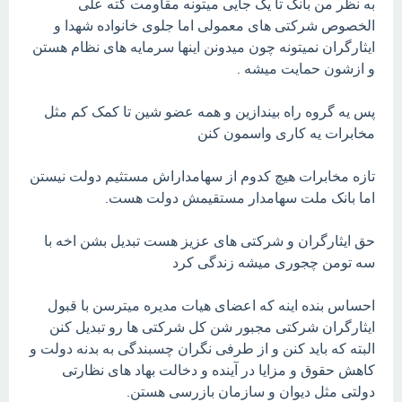
به نظر من بانک تا یک جایی میتونه مقاومت کته علی
الخصوص شرکتی های معمولی اما جلوی خانواده شهدا و
ایثارگران نمیتونه چون میدونن اینها سرمایه های نظام هستن
و ازشون حمایت میشه .
پس یه گروه راه بیندازین و همه عضو شین تا کمک کم مثل
مخابرات یه کاری واسمون کنن
تازه مخابرات هیچ کدوم از سهامداراش مستثیم دولت نیستن
اما بانک ملت سهامدار مستقیمش دولت هست.
حق ایثارگران و شرکتی های عزیز هست تبدیل بشن اخه با
سه تومن چجوری میشه زندگی کرد
احساس بنده اینه که اعضای هیات مدیره میترسن با قبول
ایثارگران شرکتی مجبور شن کل شرکتی ها رو تبدیل کنن
البته که باید کنن و از طرفی نگران چسبندگی به بدنه دولت و
کاهش حقوق و مزایا در آینده و دخالت بهاد های نظارتی
دولتی مثل دیوان و سازمان بازرسی هستن.