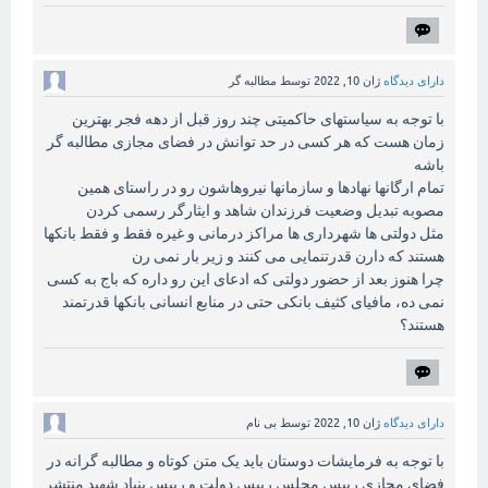
دارای دیدگاه
ژان 10, 2022
توسط
مطالبه گر
با توجه به سیاستهای حاکمیتی چند روز قبل از دهه فجر بهترین
زمان هست که هر کسی در حد توانش در فضای مجازی مطالبه گر
باشه
تمام ارگانها نهادها و سازمانها نیروهاشون رو در راستای همین
مصوبه تبدیل وضعیت فرزندان شاهد و ایثارگر رسمی کردن
مثل دولتی ها شهرداری ها مراکز درمانی و غیره فقط و فقط بانکها
هستند که دارن قدرتنمایی می کنند و زیر بار نمی رن
چرا هنوز بعد از حضور دولتی که ادعای این رو داره که باج به کسی
نمی ده، مافیای کثیف بانکی حتی در منابع انسانی بانکها قدرتمند
هستند؟
دارای دیدگاه
ژان 10, 2022
توسط
بی نام
با توجه به فرمایشات دوستان باید یک متن کوتاه و مطالبه گرانه در
فضای مجازی رییس مجلس رییس دولت و رییس بنیاد شهید منتشر