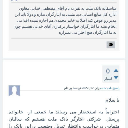
متاسفانه بانک ملت یه نفر به نام آقای مصطفی خدایی معاون
اداره کل منابع انسانی دید مثبتی به ایثارگران نداره و دولا باید این
مدیر رو عوض کنه اصلا به خانم محمدی هم اجازه نمیده اقدامی
انجام بشه ما ایثارگران خواستار برکناری آقای خدایی هستیم چون
به ما ایثارگران هیچ احترامی نمیزاره
0
امتیاز
پاسخ داده شده
ژان 12, 2022
توسط
بی نام
با سلام
احتراماً به استحضار می رساند ما جمعی از خانواده
پرسنل شرکتی ایثارگر بانک ملت هستیم که سالیان
متمادی درخواست وانتظار تبدیل وضعیت دراین بانک را