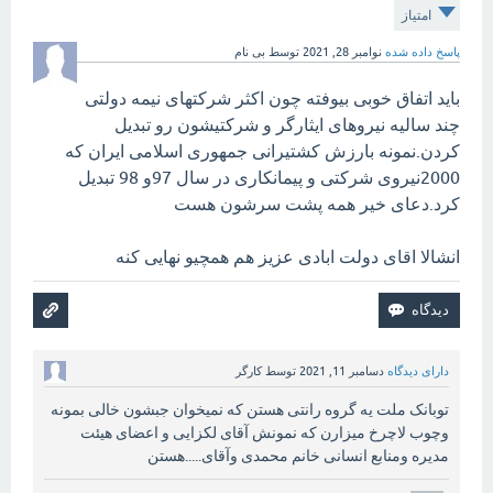
امتیاز
پاسخ داده شده
نوامبر 28, 2021
توسط
بی نام
باید اتفاق خوبی بیوفته چون اکثر شرکتهای نیمه دولتی
چند سالیه نیروهای ایثارگر و شرکتیشون رو تبدیل
کردن.نمونه بارزش کشتیرانی جمهوری اسلامی ایران که
2000نیروی شرکتی و پیمانکاری در سال 97و 98 تبدیل
کرد.دعای خیر همه پشت سرشون هست
انشالا اقای دولت ابادی عزیز هم همچیو نهایی کنه
دارای دیدگاه
دسامبر 11, 2021
توسط
کارگر
توبانک ملت یه گروه رانتی هستن که نمیخوان جبشون خالی بمونه
وچوب لاچرخ میزارن که نمونش آقای لکزایی و اعضای هیئت
مدیره ومنابع انسانی خانم محمدی وآقای.....هستن