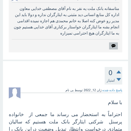
متاسفانه بانک ملت یه نفر به نام آقای مصطفی خدایی معاون
اداره کل منابع انسانی دید مثبتی به ایثارگران نداره و دولا باید این
مدیر رو عوض کنه اصلا به خانم محمدی هم اجازه نمیده اقدامی
انجام بشه ما ایثارگران خواستار برکناری آقای خدایی هستیم چون
به ما ایثارگران هیچ احترامی نمیزاره
0
امتیاز
پاسخ داده شده
ژان 12, 2022
توسط
بی نام
با سلام
احتراماً به استحضار می رساند ما جمعی از خانواده
پرسنل شرکتی ایثارگر بانک ملت هستیم که سالیان
متمادی درخواست وانتظار تبدیل وضعیت دراین بانک را