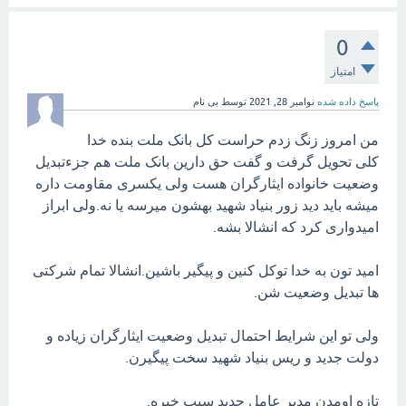
0
امتیاز
پاسخ داده شده
نوامبر 28, 2021
توسط
بی نام
من امروز زنگ زدم حراست کل بانک ملت بنده خدا
کلی تحویل گرفت و گفت حق دارین بانک ملت هم جزءتبدیل
وضعیت خانواده ایثارگران هست ولی یکسری مقاومت داره
میشه باید دید زور بنیاد شهید بهشون میرسه یا نه.ولی ابراز
امیدواری کرد که انشالا بشه.
امید تون به خدا توکل کنین و پیگیر باشین.انشالا تمام شرکتی
ها تبدیل وضعیت شن.
ولی تو این شرایط احتمال تبدیل وضعیت ایثارگران زیاده و
دولت جدید و ریس بنیاد شهید سخت پیگیرن.
تازه اومدن مدیر عامل جدید سبب خیره.