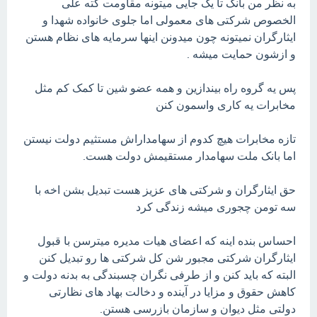
به نظر من بانک تا یک جایی میتونه مقاومت کته علی
الخصوص شرکتی های معمولی اما جلوی خانواده شهدا و
ایثارگران نمیتونه چون میدونن اینها سرمایه های نظام هستن
و ازشون حمایت میشه .
پس یه گروه راه بیندازین و همه عضو شین تا کمک کم مثل
مخابرات یه کاری واسمون کنن
تازه مخابرات هیچ کدوم از سهامداراش مستثیم دولت نیستن
اما بانک ملت سهامدار مستقیمش دولت هست.
حق ایثارگران و شرکتی های عزیز هست تبدیل بشن اخه با
سه تومن چجوری میشه زندگی کرد
احساس بنده اینه که اعضای هیات مدیره میترسن با قبول
ایثارگران شرکتی مجبور شن کل شرکتی ها رو تبدیل کنن
البته که باید کنن و از طرفی نگران چسبندگی به بدنه دولت و
کاهش حقوق و مزایا در آینده و دخالت بهاد های نظارتی
دولتی مثل دیوان و سازمان بازرسی هستن.