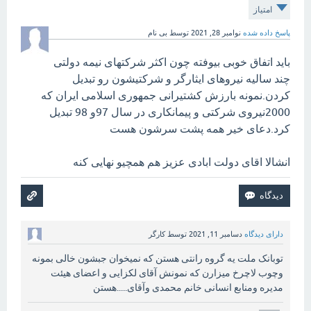
امتیاز
پاسخ داده شده
نوامبر 28, 2021
توسط
بی نام
باید اتفاق خوبی بیوفته چون اکثر شرکتهای نیمه دولتی
چند سالیه نیروهای ایثارگر و شرکتیشون رو تبدیل
کردن.نمونه بارزش کشتیرانی جمهوری اسلامی ایران که
2000نیروی شرکتی و پیمانکاری در سال 97و 98 تبدیل
کرد.دعای خیر همه پشت سرشون هست
انشالا اقای دولت ابادی عزیز هم همچیو نهایی کنه
دارای دیدگاه
دسامبر 11, 2021
توسط
کارگر
توبانک ملت یه گروه رانتی هستن که نمیخوان جبشون خالی بمونه
وچوب لاچرخ میزارن که نمونش آقای لکزایی و اعضای هیئت
مدیره ومنابع انسانی خانم محمدی وآقای.....هستن