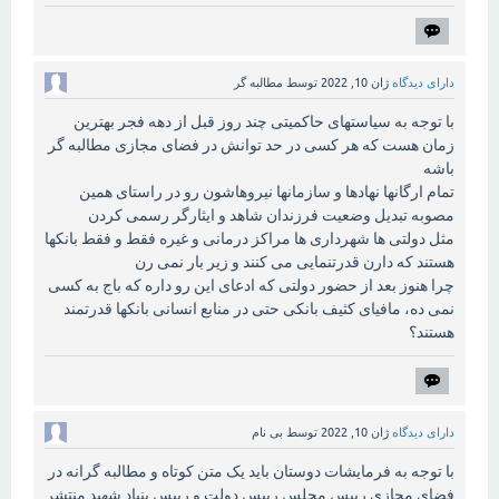
دارای دیدگاه
ژان 10, 2022
توسط
مطالبه گر
با توجه به سیاستهای حاکمیتی چند روز قبل از دهه فجر بهترین
زمان هست که هر کسی در حد توانش در فضای مجازی مطالبه گر
باشه
تمام ارگانها نهادها و سازمانها نیروهاشون رو در راستای همین
مصوبه تبدیل وضعیت فرزندان شاهد و ایثارگر رسمی کردن
مثل دولتی ها شهرداری ها مراکز درمانی و غیره فقط و فقط بانکها
هستند که دارن قدرتنمایی می کنند و زیر بار نمی رن
چرا هنوز بعد از حضور دولتی که ادعای این رو داره که باج به کسی
نمی ده، مافیای کثیف بانکی حتی در منابع انسانی بانکها قدرتمند
هستند؟
دارای دیدگاه
ژان 10, 2022
توسط
بی نام
با توجه به فرمایشات دوستان باید یک متن کوتاه و مطالبه گرانه در
فضای مجازی رییس مجلس رییس دولت و رییس بنیاد شهید منتشر