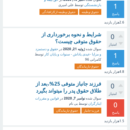
1
بازنشستگی
توسط
علی امیری
حقوق-وظیفه
حقوق-وظیفه-ازکارافتادگی
پاسخ
2.6هزار
بازدید
شرایط و نحوه برخورداری از
0
حقوق متوفی چیست؟
امتیاز
ژوئیه 21, 2020
سوال شده
در
حقوق و دستمزد
1
و مزایا -عیدی پاداش - سنوات و پایان کار
توسط
کامرانی 96
پاسخ
حقوق-بازماندگان
4.8هزار
بازدید
فرزند جانباز متوفی 25%،بعد از
0
طلاق حقوق پدر را میتواند بگیرد
امتیاز
نوامبر 7, 2020
سوال شده
در
قوانین و مقررات
0
ایثارگران
توسط
بی نام
فرزند-جانباز
حقوق-بازماندگان
پاسخ
1.5هزار
بازدید