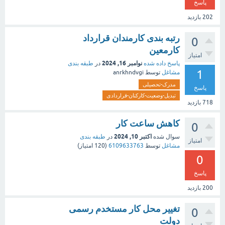
پاسخ
202
بازدید
رتبه بندی کارمندان قرارداد
0
کارمعین
امتیاز
نوامبر 16, 2024
پاسخ داده شده
در
طبقه بندی
1
مشاغل
توسط
anrkhndvgi
مدرک-تحصیلی
پاسخ
تبدیل-وضعیت-کارکنان-قراردادی
718
بازدید
کاهش ساعت کار
0
اکتبر 10, 2024
سوال شده
در
طبقه بندی
امتیاز
مشاغل
توسط
6109633763
(
120
امتیاز)
0
پاسخ
200
بازدید
تغییر محل کار مستخدم رسمی
0
دولت