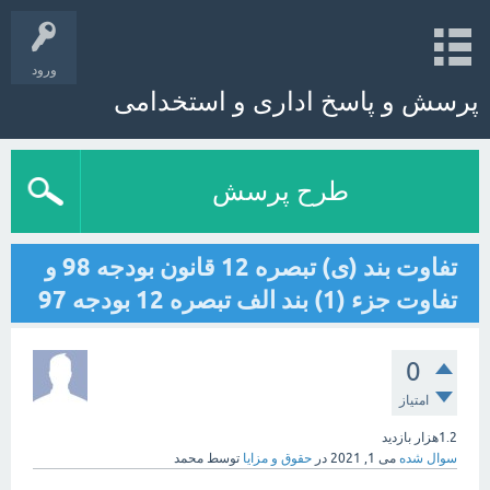
ورود
پرسش و پاسخ اداری و استخدامی
طرح پرسش
تفاوت بند (ی) تبصره 12 قانون بودجه 98 و
تفاوت جزء (1) بند الف تبصره 12 بودجه 97
0
امتیاز
1.2هزار
بازدید
سوال شده
می 1, 2021
در
حقوق و مزایا
توسط
محمد