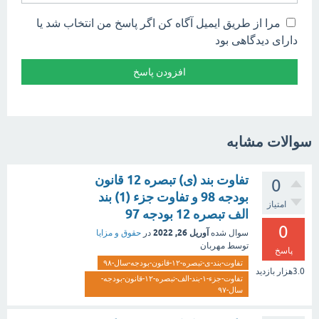
مرا از طریق ایمیل آگاه کن اگر پاسخ من انتخاب شد یا
دارای دیدگاهی بود
سوالات مشابه
تفاوت بند (ی) تبصره 12 قانون
0
بودجه 98 و تفاوت جزء (1) بند
امتیاز
الف تبصره 12 بودجه 97
0
آوریل 26, 2022
سوال شده
در
حقوق و مزایا
توسط
مهربان
پاسخ
تفاوت-بند-ی-تبصره-۱۲-قانون-بودجه-سال-۹۸
3.0هزار
بازدید
تفاوت-جزء-۱-بند-الف-تبصره-۱۲-قانون-بودجه-
سال-۹۷