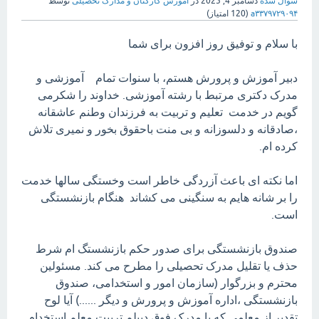
سوال شده
دسامبر 4, 2025
در
آموزش کارکنان و مدارک تحصیلی
توسط
a۳۳۷۹۷۲۹۰۹۴
(
120
امتیاز)
با سلام و توفیق روز افزون برای شما
دبیر آموزش و پرورش هستم، با سنوات تمام آموزشی و
مدرک دکتری مرتبط با رشته آموزشی. خداوند را شکرمی
گویم در خدمت تعلیم و تربیت به فرزندان وطنم عاشقانه
،صادقانه و دلسوزانه و بی منت باحقوق بخور و نمیری تلاش
کرده ام.
اما نکته ای باعث آزردگی خاطر است وخستگی سالها خدمت
را بر شانه هایم به سنگینی می کشاند هنگام بازنشستگی
است.
صندوق بازنشستگی برای صدور حکم بازنشستگ ام شرط
حذف یا تقلیل مدرک تحصیلی را مطرح می کند. مسئولین
محترم و بزرگوار (سازمان امور و استخدامی، صندوق
بازنشستگی ،اداره آموزش و پرورش و دیگر ......) آیا لوح
تقدیر از معلمی که با مدرک فوق دیپلم تربیت معلم استخدام