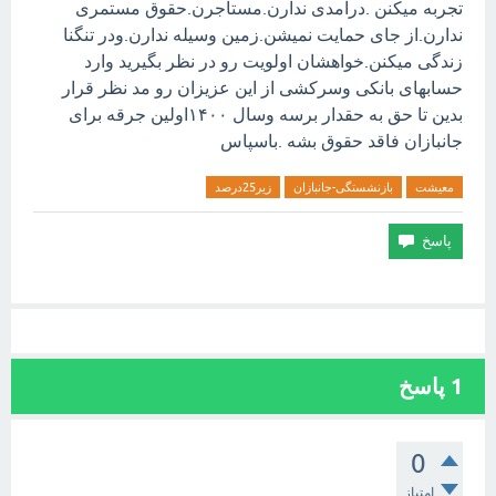
تجربه میکنن .درامدی ندارن.مستاجرن.حقوق مستمری
ندارن.از جای حمایت نمیشن.زمین وسیله ندارن.ودر تنگنا
زندگی میکنن.خواهشان اولویت رو در نظر بگیرید وارد
حسابهای بانکی وسرکشی از این عزیزان رو مد نظر قرار
بدین تا حق به حقدار برسه وسال ۱۴۰۰اولین جرقه برای
جانبازان فاقد حقوق بشه .باسپاس
معیشت
بازنشستگی-جانبازان
زیر25درصد
1
پاسخ
0
امتیاز