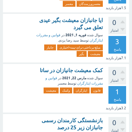
معسرورزمندگان
معسر
1.5هزار
بازدید
ایا جانبازان معیشت بگیر عیدی
0
تعلق می گیرد
امتیاز
فوریه 1, 2021
سوال شده
در
قوانین و مقررات
3
ایثارگران
توسط
سید رضا یزدی
مبلغ-پرداختی-برای-بیمه-اختیاری
جانباز
پاسخ
معیشت
بگیر
7.1هزار
بازدید
کمک معیشت جانیازان در ساتا
0
مارس 22, 2021
سوال شده
در
قوانین و
امتیاز
مقررات ایثارگران
توسط
معسر
1
قانون
ایثارگران
وکمک
معیشت
پاسخ
3.2هزار
بازدید
بازنشستگی کارمندان رسمی
0
جانبازان زیر 25 درصد
امتیاز