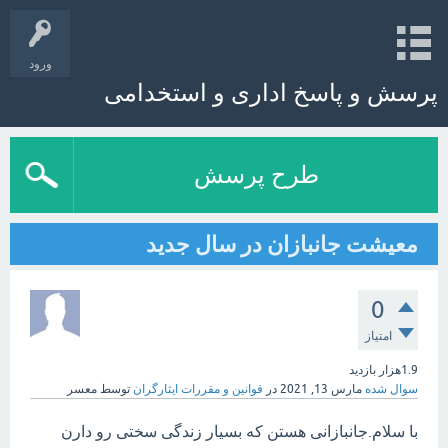
ورود
پرسش و پاسخ اداری و استخدامی
طرح پرسش
معیشت جانبازان در سال جدید
0
امتیاز
1.9هزار
بازدید
سوال شده
مارس 13, 2021
در
قوانین و مقررات ایثارگران
توسط
معسر
با سلام.جانبازانی هستن که بسیار زندگی سختی رو دارن