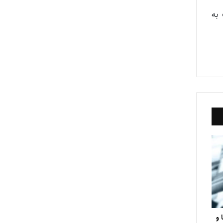
 به
 و