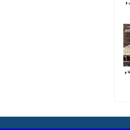
 و
 و