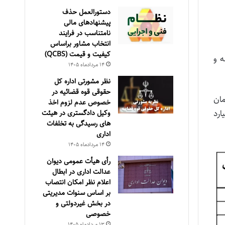
دستورالعمل حذف
پيشنهادهای مالی
نامتناسب در فرايند
انتخاب مشاور براساس
كيفيت و قيمت (QCBS)
مه و
۱۴ مرداد‌ماه ۱۴۰۵
نظر مشورتی اداره کل
حقوقی قوه قضائیه در
مان
خصوص عدم لزوم اخذ
رد
وکیل دادگستری در هیئت
های رسیدگی به تخلفات
اداری
۱۴ مرداد‌ماه ۱۴۰۵
رأی هیأت عمومی دیوان
عدالت اداری در ابطال
اعلام نظر امکان انتصاب
بر اساس سنوات مدیریتی
در بخش غیردولتی و
خصوصی
۱۳ مرداد‌ماه ۱۴۰۵