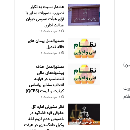
هشدار نسبت به تکرار
تصویب مصوبات مغایر با
آرای هیأت عمومی دیوان
عدالت اداری
۱۵ مرداد‌ماه ۱۴۰۵
دستورالعمل پیمان های
فاقد تعدیل
۱۵ مرداد‌ماه ۱۴۰۵
ین)
دستورالعمل حذف
پيشنهادهای مالی
نامتناسب در فرايند
انتخاب مشاور براساس
رت
كيفيت و قيمت (QCBS)
علام
۱۴ مرداد‌ماه ۱۴۰۵
نظر مشورتی اداره کل
حقوقی قوه قضائیه در
خصوص عدم لزوم اخذ
وکیل دادگستری در هیئت