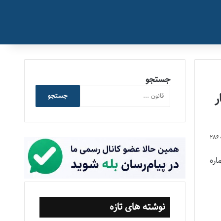
جستجو
ر
جستجو
286
 کار معین) در سال ۱۳۹۸ (رأی شماره
نوشته های تازه