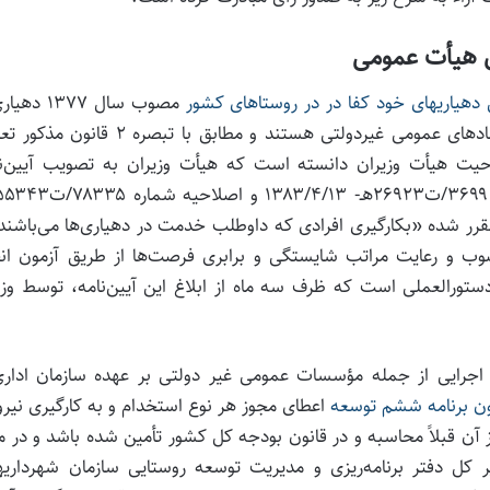
 هیأت عمومی
دهیاریهای خود کفا در در روستاهای کشور
مصوب سال ۱۳۷۷ ده
شخصیت حقوقی مستقل داشته و در زمره سازمانها و نهادهای عمومی غیردولتی هستند و مطابق با تبصره 
احیت هیأت وزیران دانسته است که هیأت وزیران به تصویب آیین‌نا
ب تبصره ۳ ماده ۱ آن آیین‌نامه مقرر شده «بکارگیری افرادی که داوطلب خدمت در دهیاری‌ها می‌باشن
ب و رعایت مراتب شایستگی و برابری فرصت‌ها از طریق آزمون انج
تورالعملی است که ظرف سه ماه از ابلاغ این آیین‌نامه، توسط وز
ای اجرایی از جمله مؤسسات عمومی غیر دولتی بر عهده سازمان ادار
ون برنامه ششم توسعه
اعطای مجوز هر نوع استخدام و به کارگیری نیرو
 آن قبلاً محاسبه و در قانون بودجه کل کشور تأمین شده باشد و در م
 کل دفتر برنامه‌ریزی و مدیریت توسعه روستایی سازمان شهرداریه