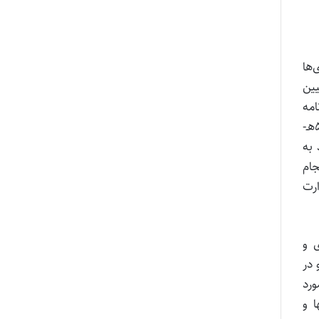
یاری‌ها
۲ قانون مذکور تعیین
مه
استخدامی اقدام کرده است (موضوع تصویب‌نامه شماره ۳۶۹۹/ت۲۶۹۲۳هـ- ۱۳۸۳/۴/۱۳ و اصلاحیه شماره ۷۸۳۳۵/ت۵۵۳۴۳هـ-
د به
ام
ارت
ی و
 در
ورد
ا و