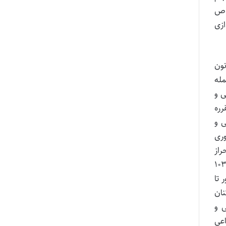
خاص
ازی
یر دولتی با استقلال اداری و مالی است که به موجب ماده ۱۱۷ قانون
مله
ن تامین اجتماعی و
رره
وابط سنی و
ری
از
تگی کارکنان سازمان در صورتی که پیش از موعد باشد بایستی حسب قانون مزبور اقدام گردد. حسب تبصره یک ماده ۱۰۳
تا
ارکنان
 و
انون تامین اجتماعی