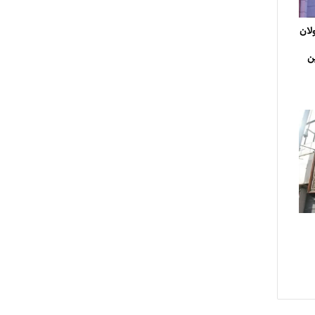
لان
ن