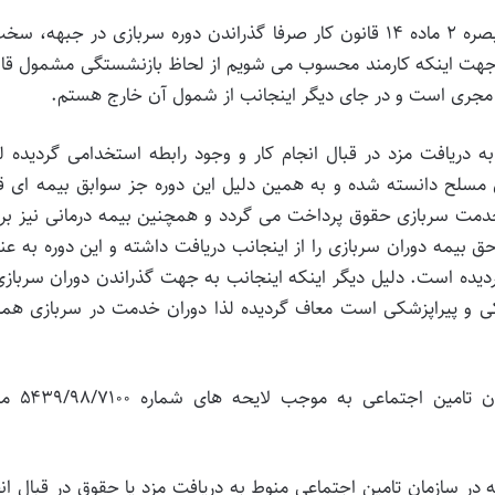
۲- در دستورالعمل معترض عنه از یک طرف مستند به تبصره ۲ ماده ۱۴ قانون کار صرفا گذراندن دوره سربازی در جبهه،
به جهت اینکه کارمند محسوب می شویم از لحاظ بازنشستگی مشمول قا
 مجری است و در جای دیگر اینجانب از شمول آن خارج هستم.
نوط به دریافت مزد در قبال انجام کار و وجود رابطه استخدامی گردیده 
 مسلح دانسته شده و به همین دلیل این دوره جز سوابق بیمه ای ق
مت سربازی حقوق پرداخت می گردد و همچنین بیمه درمانی نیز برقر
ق بیمه دوران سربازی را از اینجانب دریافت داشته و این دوره به عن
یده است. دلیل دیگر اینکه اینجانب به جهت گذراندن دوران سربازی
ی و پیراپزشکی است معاف گردیده لذا دوران خدمت در سربازی همان
* در پاسخ به شکایت مذکور، مدیر کل حقوقی سازمان
اعی ایجاد سابقه در سازمان تامین اجتماعی منوط به دریافت مزد یا حقوق در قبال ان