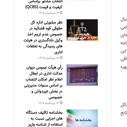
انتخاب مشاور براساس
كيفيت و قيمت (QCBS)
۱۴ مرداد‌ماه ۱۴۰۵
بال
نظر مشورتی اداره کل
امی
حقوقی قوه قضائیه در
خصوص عدم لزوم اخذ
‌ای
وکیل دادگستری در هیئت
امه
های رسیدگی به تخلفات
این
اداری
ن تامین اجتماعی و ماده واحده قانون اصلاح تبصره ۲ الحاقی
۱۴ مرداد‌ماه ۱۴۰۵
هره
رأی هیأت عمومی دیوان
عدالت اداری در ابطال
اعلام نظر امکان انتصاب
بر اساس سنوات مدیریتی
در بخش غیردولتی و
خصوصی
۱۳ مرداد‌ماه ۱۴۰۵
ائل
امر تابع
بخشنامه تکلیف دستگاه
های اجرایی نسبت به
استفاده از شناسه واریز