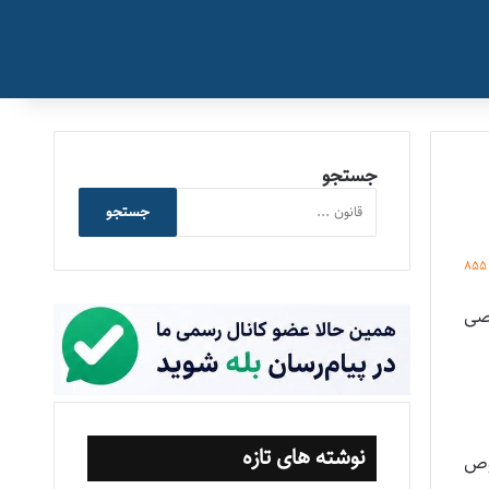
جستجو
جستجو
855
ورخ ۵/۸/۱۳۹۹ هیئت تخصصی
نوشته های تازه
درخصوص