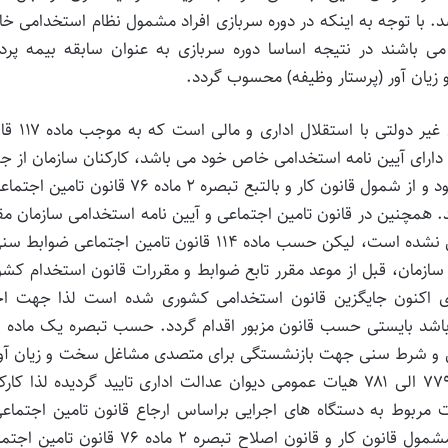
اشد. با توجه به اینکه در دوره سربازی افراد مشمول نظام استخدامی 
 می باشند در نتیجه اساسا دوره سربازی به عنوان سابقه بیمه پرد
یان آور (پرستار وظیفه) محسوب گردد.
۲- از آنجایی که سازمان تامین اجتماعی یک نهاد عمومی غ
رای آیین نامه استخدامی خاص خود می باشد، کارکنان سازمان از ج
پرستاران رسمی و پیمانی مشمول این آیین نامه خواهند بود و از شمول قانون کار و بالتبع تبصره ۲ ماده ۷۶ قانو
. همچنین در قانون تامین اجتماعی و آیین نامه استخدامی سازمان مق
ای در خصوص احراز بازنشستگی پیش از موعد پیش بینی نشده است، لیکن حسب ماده ۱۱۴ قانون تامین اجتماعی ض
مان، قبل از موعد مقرر تابع ضوابط و مقررات قانون استخدام کشو
 اکنون جایگزین قانون استخدامی کشوری شده است لذا جهت احر
بازنشس
ل و شرط سنی جهت بازنشستگی برای متصدی مشاغل سخت و زیان آور 
پنج سال کمتر می باشدکه این امر وفق دادنامه شماره ۷۷۹ الی ۷۸۱ هیات عمومی دیوان عدالت اداری تایید گردیده لذا ک
مربوط به دستگاه های اجرایی براساس ارجاع قانون تامین اجتماعی
کسانی که وفق ماده ۲۰ آیین نامه استخدامی مذکور که مشمول قانون کار و قانون اصلاح تبصره ۲ ماده ۷۶ ق