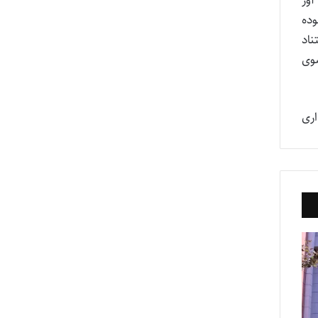
 نموده
ناد
ر از سوی
اری