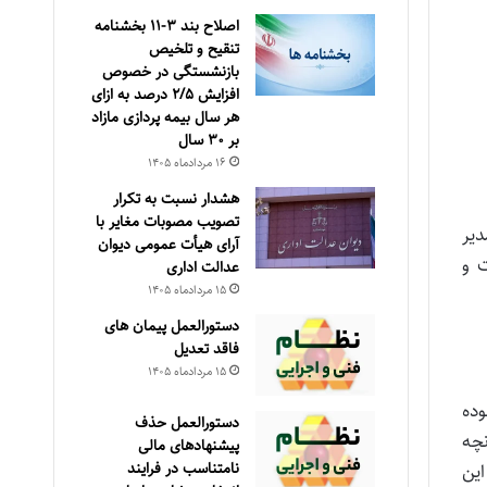
اصلاح بند ۳‏-۱۱ بخشنامه
تنقیح و تلخیص
بازنشستگی در خصوص
افزایش ۵‏‏‏‏‏‏‏‏‏/۲ درصد به ازای
هر سال بیمه پردازی مازاد
بر ۳۰‏ سال
۱۶ مرداد‌ماه ۱۴۰۵
هشدار نسبت به تکرار
تصویب مصوبات مغایر با
ن اجتماعی به خواسته ابطال دستورالعمل شماره ۲۴۲۰۲/۹۷/۱۹۴ مورخ ۹/۱۰/۱۳۹۷ مدیر
آرای هیأت عمومی دیوان
 و
عدالت اداری
۱۵ مرداد‌ماه ۱۴۰۵
دستورالعمل پیمان های
فاقد تعدیل
۱۵ مرداد‌ماه ۱۴۰۵
وده
دستورالعمل حذف
نچه
پيشنهادهای مالی
نامتناسب در فرايند
این