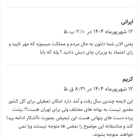
ایرانی
گ
۱۲ شهریور‌ماه ۱۴۰۴ در ۲:۱۰ ب.ظ
ف
ت
یعنی الان شما دلتون به حال مردم و مملکت میسوزه که مهر تایید و
:
رای اعتماد به وزیران چای دبش دادید ؟ وله که بابا
کریم
گ
۱۲ شهریور‌ماه ۱۴۰۴ در ۸:۳۱ ق.ظ
ف
ت
این لایحه چندین سال رفت و آمد دارد امکان تعطیلی برای کل کشور
:
مقدور نیست به بهانه های مختلف ولی برای تهران هست؟!.پشت
پرده دست های پنهانی هست این تبعیض بصورت ناآشکار ادامه پیدا
کند و متاسفانه این موضوع را بعضی ها متوجه نیستند ویا نمی
خواهند متوجه بشوند.