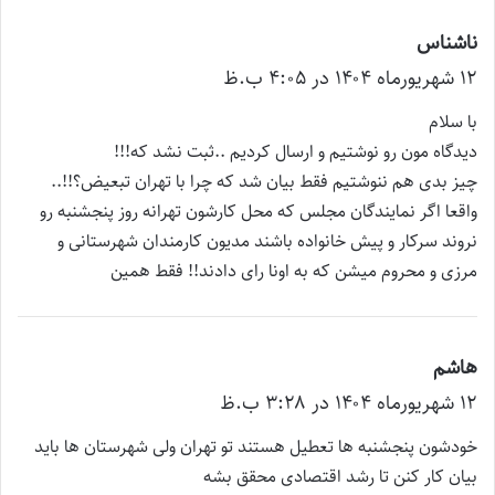
ناشناس
گ
۱۲ شهریور‌ماه ۱۴۰۴ در ۴:۰۵ ب.ظ
ف
ت
با سلام
:
دیدگاه مون رو نوشتیم و ارسال کردیم ..ثبت نشد که!!!
چیز بدی هم ننوشتیم فقط بیان شد که چرا با تهران تبعیض؟!!..
واقعا اگر نمایندگان مجلس که محل کارشون تهرانه روز پنجشنبه رو
نروند سرکار و پیش خانواده باشند مدیون کارمندان شهرستانی و
مرزی و محروم میشن که به اونا رای دادند!! فقط همین
هاشم
گ
۱۲ شهریور‌ماه ۱۴۰۴ در ۳:۲۸ ب.ظ
ف
ت
خودشون پنجشنبه ها تعطیل هستند تو تهران ولی شهرستان ها باید
:
بیان کار کنن تا رشد اقتصادی محقق بشه