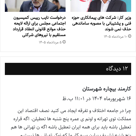
وزیر کار: شرکت های پیمانکاری حوزه
درخواست نایب رییس کمیسیون
فنی و پشتیبانی با مصوبه ساماندهی
اجتماعی مجلس برای ارائه لایحه
حذف نمی شوند
حذف موانع قانونی انعقاد قرارداد
مستقیم با نیروهای شرکتی
۱۰ مرداد‌ماه ۱۴۰۵
۵ مرداد‌ماه ۱۴۰۵
12 دیدگاه
کارمند بیچاره شهرستان
گ
۱۶ شهریور‌ماه ۱۴۰۴ در ۱۱:۰۱ ب.ظ
ف
ت
چرا در جامعه اختلاف و تفرقه ایجاد می کنید نصف اقتصاد این
:
مملکت توی تهرانه و اونم ی عمره پنج شنبه ها تعطیلن. اگه قراره
تعطیل باشه باید برای همه ایران تعطیل باشه اگه ن تهرانی ها هم
پنج شنبه تشریف بیارن سره کار ما که نوکر تهرانی ها نیستیم