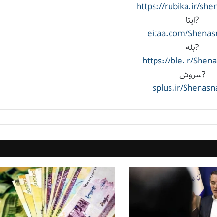
https://rubika.ir/sh
?ایتا
eitaa.com/Shena
?بله
https://ble.ir/She
?سروش
splus.ir/Shenas