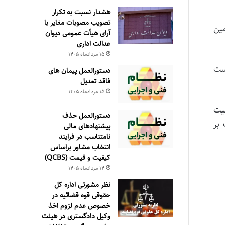
هشدار نسبت به تکرار
تصویب مصوبات مغایر با
مین
آرای هیأت عمومی دیوان
عدالت اداری
۱۵ مرداد‌ماه ۱۴۰۵
است
دستورالعمل پیمان های
فاقد تعدیل
۱۵ مرداد‌ماه ۱۴۰۵
یت
دستورالعمل حذف
 بر
پيشنهادهای مالی
نامتناسب در فرايند
انتخاب مشاور براساس
كيفيت و قيمت (QCBS)
۱۴ مرداد‌ماه ۱۴۰۵
نظر مشورتی اداره کل
حقوقی قوه قضائیه در
خصوص عدم لزوم اخذ
وکیل دادگستری در هیئت