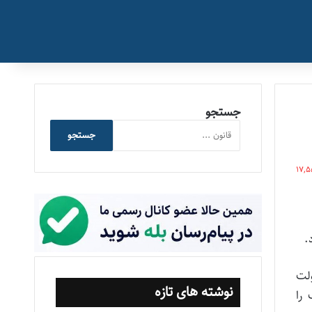
جستجو
جستجو
17,
.
ولت
نوشته های تازه
 را