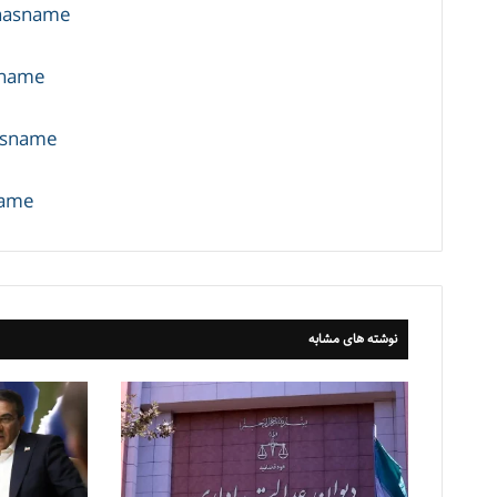
enasname
sname
nasname
name
نوشته های مشابه