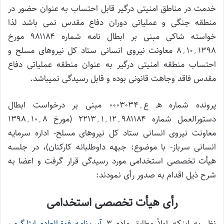
خدمت در مناطق امنیتی درگیر قابل احتساب به عنوان حضور در
منطقه جنگی و عملیاتی دوران دفاع مقدس نمی باشد لذا
خواسته شاکی مبنی بر ابطال نامه شماره ۹۸۱۱۸۴ مورخ
۱۳۹۸؍۱۰؍۸ معاونت نیروی انسانی ستاد کل نیروهای مسلح و
احتساب منطقه امنیتی درگیر به عنوان منطقه عملیاتی دفاع
مقدس فاقد وجاهت قانونی بوده و قابل رسیدگی نمیباشد.
پرونده شماره هـ ع؍۰۰۰۳۰۳۴ مبنی بر درخواست ابطال
دستورالعمل شماره ۹۸۱۱۸۴؍۱۲؍۱؍۲۲۱۳ (مورخ ۸؍۱۰؍۱۳۹۸
معاونت نیروی انسانی ستاد کل نیروهای مسلح- اداره سرمایه
انسانی سرباز- با موضوع: جبهه داوطلبانه کارکنان)، در جلسه
هیأت تخصصی استخدامی مورد رسیدگی قرار گرفت و اعضا به
شرح ذیل اقدام به صدور رأی نمودند:
رأی هیأت تخصصی استخدامی
نظر به اینکه اولاً مطابق ماده ۳
آیین‌نامه فوق‌العاده ایثارگری،