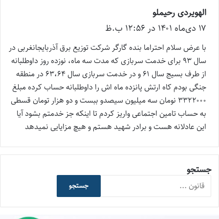
الهویردی رحیملو
گ
۱۷ دی‌ماه ۱۴۰۱ در ۱۲:۵۶ ب.ظ
ف
ت
با عرض سلام احتراما بنده گارگر شرکت توزیع برق آذربایجانغربی در
:
سال ۹۳ برای خدمت سربازی که مدت سه ماه، نوزده روز داوطلبانه
از طرف بسیج سال ۶۱ و در خدمت سربازی سال ۶۳،۶۴ در منطقه
جنگی بودم کاه ارتش پانزده ماه اش را داوطلبانه حساب کرده مبلغ
۳۳۲۲۰۰۰ نومان سه میلیون سیصدو ببست و دو هزار تومان قسطی
به حساب تامین اجتماعی واریز کردم تا اینکه جز خدمتم بشود آیا
این عادلانه هست و برادر شهید هستم و هیچ مزایایی نمیدهد
جستجو
جستجو