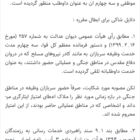
موظفی و سه چهارم ان به عنوان داوطلب منظور گردیده است.
دلایل شاکی برای ابطال مقرره :
۱. مطابق رأی هیأت عمومی دیوان عدالت به شماره ۲۵۷ (مورخ
۱۶؍۲؍۱۳۹۹) و دستور فرمانده معظم کل قوا، سه چهارم مدت
خدمت وظیفه سربازان به مانند کادر نیروهای مسلح که در دروان
دفاع مقدس در مناطق جنگی و عملیاتی حضور داشتند، به عنوان
خدمت داوطلبانه تلقی گردیده است.
لکن مصوبه مورد شکایت، صرفاً حضور سربازان وظیفه در مناطق
جنگی در بازه زمانی مورد نظر را ملاک اعطای امتیاز ایثارگری می­
داند و اشخاصی که در مناطق عملیاتی حاضر بودند، از این امتیاز
محروم شده ­اند.
۲. مطابق بند ۱؍۹ سند راهبردی خدمات رسانی به رزمندگان
(مصوب ۱۳۹۴ هیأت وزیران)، ماده ۳ آیین نامه اجرایی نحوه