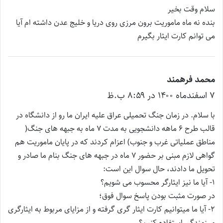
ت
سلام وقت بخیر
:
بنده نه ماه ماموریت برون مرزی روی دریا و خلیج عدن داشته ام آیا
می توانم کارت ایثار بگیرم
محمد فرهمند
گ
۷ اسفند‌ماه ۱۴۰۰ در ۸:۵۹ ب.ظ
ف
ت
با سلام. در زمان جنگ تحمیلی عراق علیه ایران ما رو از دانشگاه در
:
قالب طرح ۶ ماهه دانشجویی به مدت ۷ ماه به جبهه های جنگ(
مناطق عملیاتی غرب و جنوب) اعزام کردند که در پایان ماموریت هم
گواهی لازم مبنی بر حضور ۷ ماه در جبهه های جنگ بنام ما صادر و
تحویل ما دادند، حال سوال این است:
۱- آیا ما نیز ایثارگر محسوب می شویم؟
در صورت مثبت بودن پاسخ سوال فوق؛
۲- آیا ما میتوانیم کارت ایثار گری گرفته و از مزایای مربوط به ایثارگری
و رزمندگی استفاده کنیم؟