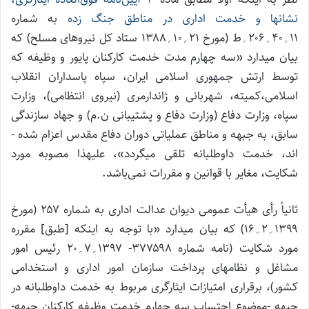
نشان­ها و خدمت اداری در مناطق جنگ ­زده
به شماره
۱۱؍۴۰؍۲۰۶؍ط (مورخ ۲۱؍۱۰؍۱۳۸۸ ستاد کل نیروهای مسلح) که
بیان می­دارد «سه ­چهارم مدت خدمت کارکنان پایور و وظیفه که
توسط ارتش جمهوری اسلامی ایران، سپاه پاسداران انقلاب
اسلامی،کمیته، شهربانی و ژاندارمری (نیروی انتظامی)، وزارت
سپاه، وزارت دفاع (وزارت دفاع و پشتیبانی ن.م) و جهاد سازندگی
سابق، به جبهه و مناطق عملیاتی دوران دفاع مقدس اعزام شده ­
اند، خدمت داوطلبانه تلقی می­گردد»، علیهذا مصوبه مورد
شکایت، مغایر با قوانین و مقررات نمی­‌باشد.
ثانیاً رأی هیأت عمومی دیوان عدالت اداری به شماره ۲۵۷ (مورخ
۱۳۹۹؍۲؍۱۶) که بیان می­دارد «با توجه به اینکه [طبق] مقرره
مورد شکایت (نامه شماره ۳۷۷۵۹۸- ۱۳۹۷؍۷؍۲۰ رئیس امور
مشاغل و نظام­های پرداخت سازمان امور اداری و استخدامی
کشور)، برقراری امتیازات ایثارگری مربوط به خدمت داوطلبانه در
جبهه -موضوع احتساب سه­ چهارم خدمت وظیفه کارکنان جبهه-