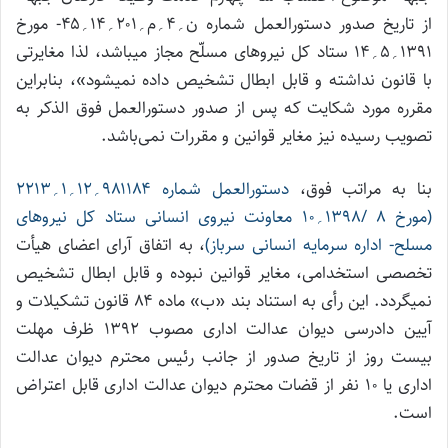
از تاریخ صدور دستورالعمل شماره ن؍۴؍م؍۲۰۱؍۱۴؍۴۵- مورخ
۱۳۹۱؍۵؍۱۴ ستاد کل نیروهای مسلّح مجاز می­باشد، لذا مغایرتی
با قانون نداشته و قابل ابطال تشخیص داده نمی­شود»، بنابراین
مقرره مورد شکایت که پس از صدور دستورالعمل فوق ­الذکر به
تصویب رسیده نیز مغایر قوانین و مقررات نمی­‌باشد.
بنا به مراتب فوق،
دستورالعمل شماره ۹۸۱۱۸۴؍۱۲؍۱؍۲۲۱۳
(مورخ ۸ /۱۳۹۸؍۱۰ معاونت نیروی انسانی ستاد کل نیروهای
مسلح- اداره سرمایه انسانی سرباز)
، به اتفاق آرای اعضای هیأت
تخصصی استخدامی، مغایر قوانین نبوده و قابل ابطال تشخیص
نمی­گردد. این رأی به استناد بند «ب» ماده ۸۴ قانون تشکیلات و
آیین دادرسی دیوان عدالت اداری مصوب ۱۳۹۲ ظرف مهلت
بیست روز از تاریخ صدور از جانب رئیس محترم دیوان عدالت
اداری یا ۱۰ نفر از قضات محترم دیوان عدالت اداری قابل اعتراض
است.