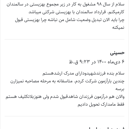
ت
سلام از سال ۹۸ مشغول به کار در زیر مجموع بهزیستی در سالمندان
:
کارمیکنم. قرارداد سالمندان با بهزیستی شرکتی میباشد
چرا باید الان تبدیل وضعیت شامل من نباشه چرا بهزیستی قبول
نمیکنه
حسینی
گ
۶ دی‌ماه ۱۴۰۰ در ۹:۲۳ ق.ظ
ف
ت
سلام بنده فرزندشهیدودارای مدرک ارشدهستم
:
چندین بارآزمون شرکت کردم. متاسفانه به مرحله مصاحبه نمیزارن
برسه
والان هم درآزمون فرزندان شاهدقبول شدم ولی هنوزبلاتکلیف هستم
فقط مامدارک تحویل دادیم