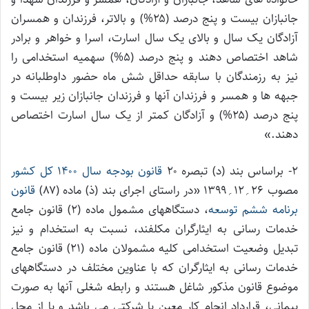
جانبازان بیست و پنج درصد (۲۵%) و بالاتر، فرزندان و همسران
آزادگان یک‌ سال و بالای یک‌ سال اسارت، اسرا و خواهر و برادر
شاهد اختصاص دهند و پنج درصد (۵%) سهمیه استخدامی را
نیز به رزمندگان با سابقه حداقل شش ماه حضور داوطلبانه در
جبهه ها و همسر و فرزندان آنها و فرزندان جانبازان زیر بیست و
پنج درصد (۲۵%) و آزادگان کمتر از یک سال اسارت اختصاص
دهند.»
۲- براساس بند (د) تبصره ۲۰
قانون بودجه سال ۱۴۰۰ کل کشور
مصوب ۲۶؍۱۲؍۱۳۹۹ «در راستای اجرای بند (ذ) ماده (۸۷)
قانون
برنامه ششم توسعه
، دستگاههای مشمول ماده (۲) قانون جامع
خدمات رسانی به ایثارگران مکلفند، نسبت به استخدام و نیز
تبدیل وضعیت استخدامی کلیه مشمولان ماده (۲۱) قانون جامع
خدمات رسانی به ایثارگران که با عناوین مختلف در دستگاههای
موضوع قانون مذکور شاغل هستند و رابطه شغلی آنها به صورت
پیمانی، قرارداد انجام کار معین یا شرکتی می باشد و یا از محل