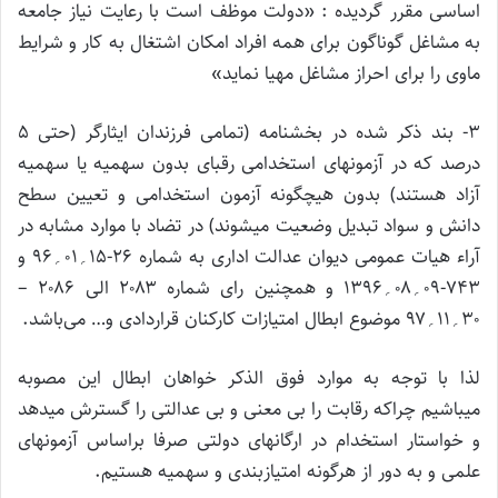
اساسی مقرر گردیده : «دولت موظف است با رعایت نیاز جامعه
به مشاغل گوناگون برای همه افراد امکان اشتغال به کار و شرایط
ماوی را برای احراز مشاغل مهیا نماید»
۳- بند ذکر شده در بخشنامه (تمامی فرزندان ایثارگر (حتی ۵
درصد که در آزمونهای استخدامی رقبای بدون سهمیه یا سهمیه
آزاد هستند) بدون هیچگونه آزمون استخدامی و تعیین سطح
دانش و سواد تبدیل وضعیت میشوند) در تضاد با موارد مشابه در
آراء هیات عمومی دیوان عدالت اداری به شماره ۲۶-۱۵؍۰۱؍۹۶ و
۷۴۳-۰۹؍۰۸؍۱۳۹۶ و همچنین رای شماره ۲۰۸۳ الی ۲۰۸۶ –
۳۰؍۱۱؍۹۷ موضوع ابطال امتیازات کارکنان قراردادی و… می‌باشد.
لذا با توجه به موارد فوق الذکر خواهان ابطال این مصوبه
میباشیم چراکه رقابت را بی معنی و بی عدالتی را گسترش میدهد
و خواستار استخدام در ارگانهای دولتی صرفا براساس آزمونهای
علمی و به دور از هرگونه امتیازبندی و سهمیه هستیم.