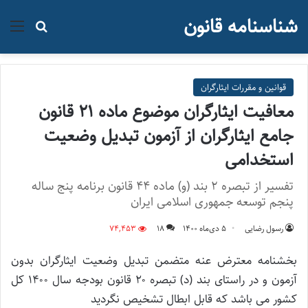
شناسنامه قانون
منو
جستجو ب
قوانین و مقررات ایثارگران
معافیت ایثارگران موضوع ماده ۲۱ قانون
جامع ایثارگران از آزمون تبدیل وضعیت
استخدامی
تفسیر از تبصره ۲ بند (و) ماده ۴۴ قانون برنامه پنج ساله
پنجم توسعه جمهوری اسلامی ایران
رسول رضایی
۵ دی‌ماه ۱۴۰۰
18
74,453
بخشنامه معترض عنه متضمن تبدیل وضعیت ایثارگران بدون
آزمون و در راستای بند (د) تبصره ۲۰ قانون بودجه سال ۱۴۰۰ کل
کشور می باشد که قابل ابطال تشخیص نگردید