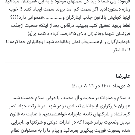
فرموده ولی شما دارید کل سمتهای موجود را به این هموطنان میدهید
وتازه دستوردادید اگر سمت کم آمد بروند سمت ایجاد کنند !! خوب
اینها کجایش باقانون جذب ایثارگران و…………..همخوانی دارد؟؟؟؟
لطفا بروید تحقیق کنید وببینید درقانون بعداز اینکه صحبت ازجذب
فرزندان شهدا وجانبازان بالای ۲۵درصد کرده باکلمه ی(و)
خودایثارگران را ازهمسروفرزندان وخانواده شهدا وجانبازان جداکرده !!
!! باتشکر
علیرضا
گ
۵ دی‌ماه ۱۴۰۰ در ۸:۲۱ ب.ظ
ف
ت
با سلام و صلوات بر محمد و آل محمد، با عرض سلام خدمت شما
:
عزیزان خبرگزاری.اینجانبان تعدادی برادر شهدا در شرکت جهاد نصر
کرمانشاه و شرکتهای تابعه عاجزانه خواهشمندیم با عنایت به قانون
تبدیل وضعیت برادر شهدا که در ادارات دولتی و شرکتها و…اجرایی
شده بصورت فوریت پیگیری بفرمائید و پیام ما را به مسئولان نظام