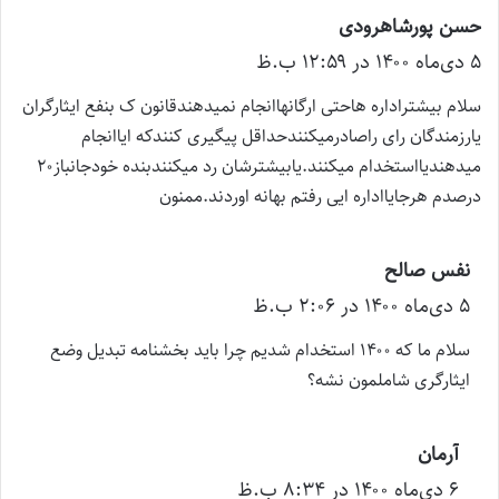
حسن پورشاهرودی
گ
۵ دی‌ماه ۱۴۰۰ در ۱۲:۵۹ ب.ظ
ف
ت
سلام بیشتراداره هاحتی ارگانهاانجام نمیدهندقانون ک بنفع ایثارگران
:
یارزمندگان رای راصادرمیکنندحداقل پیگیری کنندکه ایاانجام
میدهندیااستخدام میکنند.یابیشترشان رد میکنندبنده خودجانباز۲۰
درصدم هرجایااداره ایی رفتم بهانه اوردند.ممنون
نفس صالح
گ
۵ دی‌ماه ۱۴۰۰ در ۲:۰۶ ب.ظ
ف
ت
سلام ما که ۱۴۰۰ استخدام شدیم چرا باید بخشنامه تبدیل وضع
:
ایثارگری شاملمون نشه؟
آرمان
گ
۶ دی‌ماه ۱۴۰۰ در ۸:۳۴ ب.ظ
ف