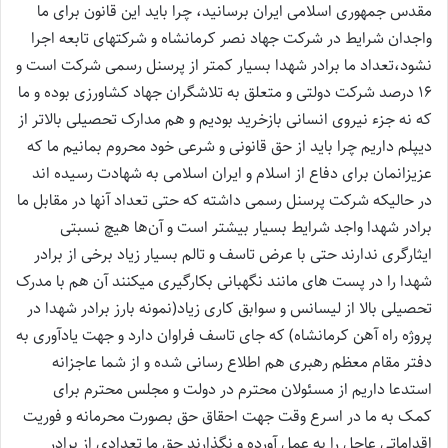
مقدس جمهوری اسلامی ایران برسانید، چرا باید این قانون برای ما
واجدان شرایط در شرکت جهاد نصر کرمانشاه و شرکتهای تابعه اجرا
نشود،تعداد ما برادر شهدا بسیار کمتر از پرسنل رسمی شرکت است و
16 درصد شرکت دولتی و متعلق به تلاشگران جهاد کشاورزی بوده و ما
که نه جزء نیروی انسانی بازخرید بودیم و هم مدارک تحصیلی بالاتر از
دیپلم داریم چرا باید از حق قانونی و شرعی خود محروم بمانیم ما که
عزیزانمان برای دفاع از اسلام و ایران اسلامی به شهادت رسیده اند
در حالیکه شرکت پرسنل رسمی داشته که حتی تعداد آنها در مقابل ما
برادر شهدا واجد شرایط بسیار بیشتر است و آن‌ها هیچ نسبتی
ایثارگری ندارند حتی با عرض تاسف و تالم بسیار زیاد برخی از برادر
شهدا را در پست های مانند نگهبانی بکارگیری میکنند آن هم با مدرک
تحصیلی بالا از لیسانس و سوابق کاری زیاد(نمونه بارز برادر شهدا در
پروژه راه آهن کرمانشاه) که جای تاسف فراوان دارد و جهت یادآوری به
دفتر مقام معظم رهبری هم اطلاع رسانی شده و از شما عاجزانه
استدعا داریم از مسئولان محترم در دولت و مجلس محترم برای
کمک به ما در اسرع وقت جهت احقاق حق بصورت محرمانه و فوریت
اقداماتی عاجل را به عمل آورده و نگذارند حق ما تعدادی از برادر