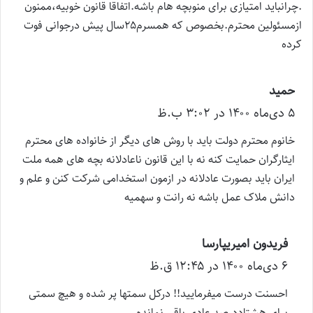
.چرانباید امتیازی برای منوبچه هام باشه.اتفاقا قانون خوبیه،ممنون
ازمسئولین محترم.بخصوص که همسرم۲۵سال پیش درجوانی فوت
کرده
حمید
گ
۵ دی‌ماه ۱۴۰۰ در ۳:۰۲ ب.ظ
ف
ت
خانوم محترم دولت باید با روش های دیگر از خانواده های محترم
:
ایثارگران حمایت کنه نه با این قانون ناعادلانه بچه های همه ملت
ایران باید بصورت عادلانه در ازمون استخدامی شرکت کنن و علم و
دانش ملاک عمل باشه نه رانت و سهمیه
فریدون امیریپارسا
گ
۶ دی‌ماه ۱۴۰۰ در ۱۲:۴۵ ق.ظ
ف
ت
احسنت درست میفرمایید!! درکل سمتها پر شده و هیچ سمتی
:
برای هشتاددرصد عادی باقی نمانده