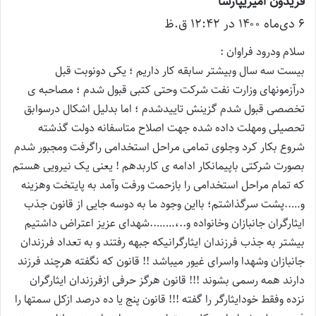
فریدون امیریپارسا
گ
۶ دی‌ماه ۱۴۰۰ در ۱۲:۴۲ ق.ظ
ف
ت
سلام ودرود فراوان :
:
بیست سه سال وبیشتر سابقه کار داریم ؛ یکی دونوبت قبل
درآزمونهای وزارت نفت شرکت وحتی کتبی قبول شدم ؛ مصاحبه ی
تخصصی قبول شدم گزینش تاییدشدم ؛ اما بدلیل اشکال درسوابق
تحصیلی ومهلت داده شده جهت اصلاح متاسفانه دولت گذشته
شروع بکار کرد وجلوی تمامی مراحل استخدامی راگرفت ومجبور شدم
بصورت شرکتی باپیمانکار ادامه ی کاربدهم ! یعنی یک نیرویی هستم
که تمام مراحل استخدامی را بازحمت ورفت وآمد به پایتخت وهزینه
و…..پشت سرگذاشتم؛ بااین وجود ما به دوسه جایی از قانون جذب
ایثارگران جانبازان وخانواده و..،……..شهدای عزیز اعتراض داشتیم
بیشتر به جذب فرزندان ایثارگرانیکه جبهه رفتند و به تعداد فرزندان
جانبازان وشهدا واسرای غیور میباشد !! قانون که نگفته هرچند فرزند
دارند همه رسمی بشوند !!! قانون هرگز حرفی ازفرزندان ایثارگران
نزده وفقط خودایثارگر را گفته !!! قانون پنج یا ده درصد ازکل سمتها را