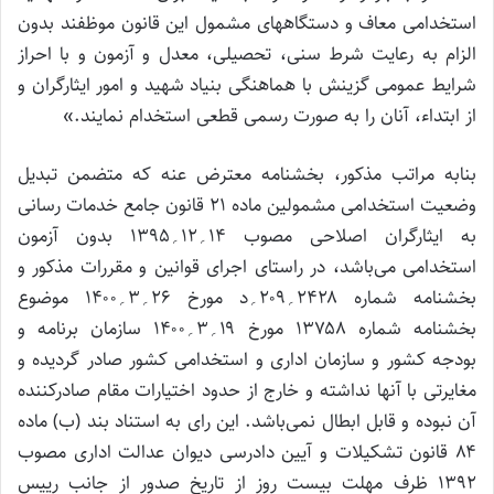
استخدامی معاف و دستگاههای مشمول این قانون موظفند بدون
الزام به رعایت شرط سنی، تحصیلی، معدل و آزمون و با احراز
شرایط عمومی گزینش با هماهنگی بنیاد شهید و امور ایثارگران و
از ابتداء، آنان را به صورت رسمی قطعی استخدام نمایند.»
بنابه مراتب مذکور، بخشنامه معترض عنه که متضمن تبدیل
وضعیت استخدامی مشمولین ماده ۲۱ قانون جامع خدمات‌ رسانی
به ایثارگران اصلاحی مصوب ۱۴؍۱۲؍۱۳۹۵ بدون آزمون
استخدامی می‌باشد، در راستای اجرای قوانین و مقررات مذکور و
بخشنامه شماره ۲۴۲۸؍۲۰۹؍د مورخ ۲۶؍۳؍۱۴۰۰ موضوع
بخشنامه شماره ۱۳۷۵۸ مورخ ۱۹؍۳؍۱۴۰۰ سازمان برنامه و
بودجه کشور و سازمان اداری و استخدامی کشور صادر گردیده و
مغایرتی با آنها نداشته و خارج از حدود اختیارات مقام صادرکننده
آن نبوده و قابل ابطال نمی‌باشد. این رای به استناد بند (ب) ماده
۸۴ قانون تشکیلات و آیین دادرسی دیوان عدالت اداری مصوب
۱۳۹۲ ظرف مهلت بیست روز از تاریخ صدور از جانب رییس