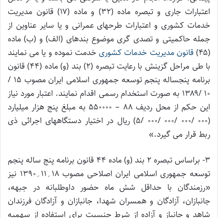
اعتبارات جاری و تبصره ماده (۳۲) و ماده (۱۷) قانون مدیریت
خدمات کشوری و اعتبارات طرحهای عمرانی و یا سایر عناوین از
جمله حاکمیتی و تصدی گری موضوع بندهای (الف) و (ب) ماده
(۴۵)
قانون مدیریت خدمات کشوری
خدمت نموده و یا می نمایند
با طی مراحل گزینش با رعایت تبصره (۲) بند (و) ماده (۴۴) قانون
برنامه پنجساله پنجم توسعه جمهوری اسلامی ایران مصوب ۱۵ /
۱۰ /۱۳۸۹ به صورت استخدام رسمی اقدام نمایند. اعتبار مورد نیاز
این حکم از محل ردیف ۸۸ – ۵۵۰۰۰۰ به مبلغ پنج هزار میلیارد
(۰۰۰ /۰۰۰ /۰۰۰ /۰۰۰ /۵) ریال در اختیار دستگاههای اجرائی ذی
ربط قرار می گیرد.»
۳- براساس تبصره ۲ بند (و) ماده ۴۴ قانون برنامه پنج ساله پنجم
توسعه جمهوری اسلامی ایران اصلاحی مصوب ۱۸؍۱۱؍۱۳۹۰ نیز
«رزمندگان با حداقل شش ماه حضور داوطلبانه در جبهه،
جانبازان، آزادگان و همسران شهدا، جانبازان و آزادگان فرزندان
شاهد و جانباز و آزاده از شرط جنسیت برای استفاده از سهمیه