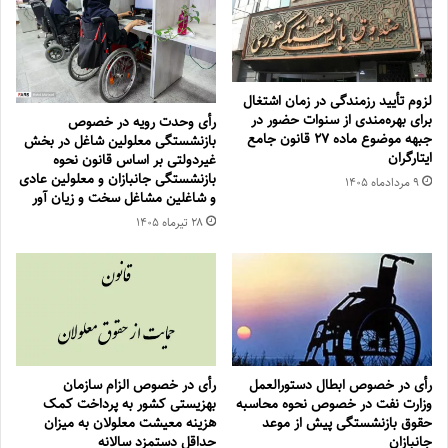
لزوم تأیید رزمندگی در زمان اشتغال
برای بهره‌مندی از سنوات حضور در
رأی وحدت رویه در خصوص
جبهه موضوع ماده ۲۷ قانون جامع
بازنشستگی معلولین شاغل در بخش
ایتارگران
غیردولتی بر اساس قانون نحوه
بازنشستگی جانبازان و معلولین عادی
۹ مرداد‌ماه ۱۴۰۵
و شاغلین مشاغل سخت و زیان آور
۲۸ تیر‌ماه ۱۴۰۵
رأی در خصوص ابطال دستورالعمل
رأی در خصوص الزام سازمان
وزارت نفت در خصوص نحوه محاسبه
بهزیستی کشور به پرداخت کمک
حقوق بازنشستگی پیش از موعد
هزینه معیشت معلولان به میزان
جانبازان
حداقل دستمزد سالانه