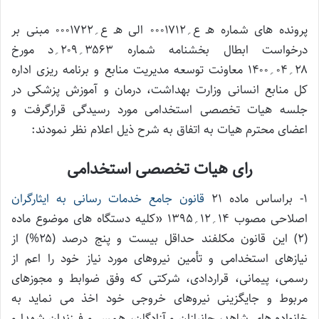
پرونده های شماره هـ ع؍۰۰۰۱۷۱۲ الی هـ ع؍۰۰۰۱۷۲۲ مبنی بر
درخواست ابطال بخشنامه شماره ۳۵۶۳؍۲۰۹؍د مورخ
۲۸؍۰۴؍۱۴۰۰ معاونت توسعه مدیریت منابع و برنامه ریزی اداره
کل منابع انسانی وزارت بهداشت، درمان و آموزش پزشکی در
جلسه هیات تخصصی استخدامی مورد رسیدگی قرارگرفت و
اعضای محترم هیات به اتفاق به شرح ذیل اعلام نظر نمودند:
رای هیات تخصصی استخدامی
۱- براساس ماده ۲۱
قانون جامع خدمات‌ رسانی به ایثارگران
اصلاحی مصوب ۱۴؍۱۲؍۱۳۹۵ «کلیه دستگاه های موضوع ماده
(۲) این قانون مکلفند حداقل بیست و پنج درصد (۲۵%) از
نیازهای استخدامی و تأمین نیروهای مورد نیاز خود را اعم از
رسمی، پیمانی، قراردادی، شرکتی که وفق ضوابط و مجوزهای
مربوط و جایگزینی نیروهای خروجی خود اخذ می‌ نماید به
خانواده‌ های شاهد، جانبازان و آزادگان، همسر و فرزندان شهدا و