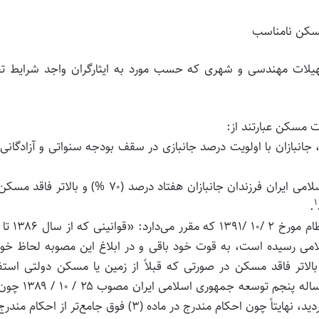
مسکن نامناسب
تسهیلات مهندسی و شهری که حسب مورد به ایثارگران واجد شرایط ت
 مسکن عبارتند از:
، جانبازان با اولویت درصد جانبازی در سقف بودجه سنواتی و آزادگانی
۲- تا پایان قانون برنامه پنجساله پنجم توسعه جمهوری اسلامی ایران فرزندان جانبازان هفتاد درصد (۷۰ %) و بالا
۱
.
ی اسلامی رسیده است، به قوت خود باقی و در ابلاغ این مصوبه لحاظ خو
«فرزندان جانبازان هفتاد درصد (۷۰ %) و بالاتر فاقد مسکن در صورتی که قبلاً از زمین یا مسکن دولتی اس
نکرده‌اند، مندرج در بند «ل» ماده (۴۴) قانون برنامه پنجساله پنجم توسع
نفع ایثارگران است به عنوان بند (ب) تبصره فوق اضافه گردید، نهایتاً چون احکام مندرج در ماده (۳) فوق جامع‌‌تر از ا