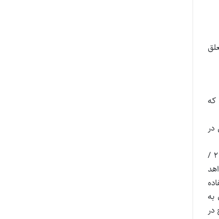
علق
 که
تر فاقد مسکن در
[پاورقی] ۱- به موجب مصوبه مجمع تشخیص مصلحت نظام مورخ ۲ /۱۰ /۱۳۹۱ که مقرر می‌دارد: «قوانینی که از سال ۱۳۸۶ تا ۲ /
اهد
تفاده
ه جمهوری اسلامی ایران مصوب ۲۵ / ۱۰ / ۱۳۸۹ چون به
حکام مندرج در