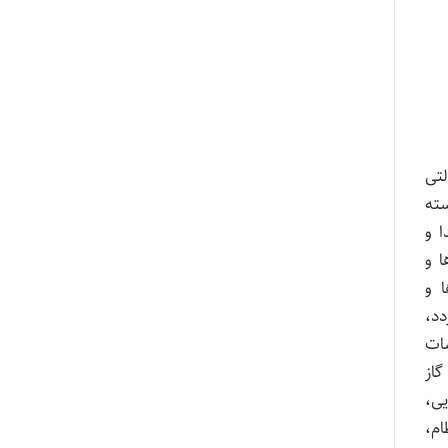
لتی
سته
ا و
ا و
 و
دد،
سات
گاز
ی،
م،