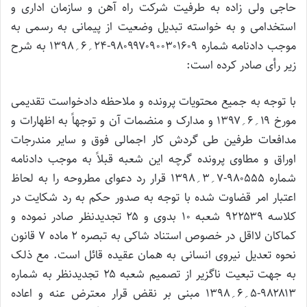
حاجی ولی زاده به طرفیت شرکت راه آهن و سازمان اداری و
استخدامی و به خواسته تبدیل وضعیت از پیمانی به رسمی به
موجب دادنامه شماره ۹۸۰۹۹۷۰۹۰۰۳۰۱۶۰۹-۲۴؍۶؍۱۳۹۸ به شرح
زیر رأی صادر کرده است:
با توجه به جمیع محتویات پرونده و ملاحظه دادخواست تقدیمی
مورخ ۱۹؍۶؍۱۳۹۷ و مدارک و منضمات آن و توجهاً به اظهارات و
مدافعات طرفین طی گردش کار اجمالی فوق و سایر مندرجات
اوراق و مطاوی پرونده گرچه این شعبه قبلاً به موجب دادنامه
شماره ۹۸۰۵۵۵-۷؍۳؍۱۳۹۸ قرار رد دعوای مطروحه را به لحاظ
اعتبار امر قضاوت شده با توجه به صدور حکم به رد شکایت در
کلاسه ۹۲۲۵۳۹ شعبه ۱۰ بدوی و ۲۵ تجدیدنظر صادر نموده و
کماکان لااقل در خصوص استناد شاکی به تبصره ۲ ماده ۷ قانون
نحوه تعدیل نیروی انسانی به همان عقیده قائل است. مع ذلک
به جهت تبعیت ناگزیر از تصمیم شعبه ۲۵ تجدیدنظر به شماره
۹۸۲۸۱۳-۵؍۶؍۱۳۹۸ مبنی بر نقض قرار معترض عنه و اعاده