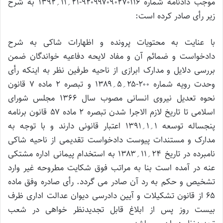
موجب دادنامه شماره ۹۲۰۹۹۷۰۹۰۲۷۰۱۱۶-۲۱؍۱۱؍۱۳۹۲ به شرح
زیر رأی صادر کرده است:
با عنایت به محتویات پرونده و اظهارات شاکی به شرح
دادخواست و ضمائم آن و مفاد لایحه دفاعیه خواندگان ضمن
بررسی دلایل و مدارک ابرازی از ناحیه طرفین نظر به اینکه رأی
وحدت رویه شماره ۲۰۰-۲۵؍۵؍۱۳۸۹ و تبصره ۲ ماده ۷ قانون
نحوه تعدیل نیروی انسانی مصوب سال ۱۳۶۶ مجلس شورای
اسلامی تا تاریخ لازم الاجرا شدن تبصره ۲ ماده ۵۷ قانون برنامه
پنجساله توسعه ۱؍۱؍۱۳۹۱ اعتبار قانونی دارند و با توجه به
مدارک و مستندات پیوست دادخواست تقدیمی از ناحیه شاکی
نامبرده در تاریخ ۲۴؍۱۱؍۱۳۸۳ به استخدام پیمانی اداره مشتکی
عنه در آمده است بنا به مراتب فوق شکایت مطروحه غیر وارد
تشخیص و حکم به رد آن صادر می گردد. رأی صادره وفق ماده
۶۵ از قانون تشکیلات و آیین دادرسی دیوان عدالت اداری ظرف
بیست روز پس از ابلاغ قابل تجدیدنظر خواهی در شعب