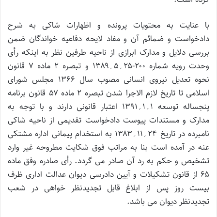
با عنایت به محتویات پرونده و اظهارات شاکی به شرح
دادخواست و ضمائم آن و مفاد لایحه دفاعیه خواندگان ضمن
بررسی دلایل و مدارک ابرازی از ناحیه طرفین نظر به اینکه رأی
وحدت رویه شماره ۲۰۰-۲۵؍۵؍۱۳۸۹ و تبصره ۲ ماده ۷ قانون
نحوه تعدیل نیروی انسانی مصوب سال ۱۳۶۶ مجلس شورای
اسلامی تا تاریخ لازم الاجرا شدن تبصره ۲ ماده ۵۷ قانون برنامه
پنجساله توسعه ۱؍۱؍۱۳۹۱ اعتبار قانونی دارند و با توجه به
مدارک و مستندات پیوست دادخواست تقدیمی از ناحیه شاکی
نامبرده در تاریخ ۲۴؍۱۱؍۱۳۸۳ به استخدام پیمانی اداره مشتکی
عنه در آمده است بنا به مراتب فوق شکایت مطروحه غیر وارد
تشخیص و حکم به رد آن صادر می گردد. رأی صادره وفق ماده
۶۵ از قانون تشکیلات و آیین دادرسی دیوان عدالت اداری ظرف
بیست روز پس از ابلاغ قابل تجدیدنظر خواهی در شعب
تجدیدنظر دیوان می باشد.