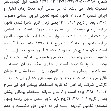
شماره ۹۲۰۹۹۷۰۹۰۵۶۰۰۳۸۸-۱۲؍۱۲؍۱۳۹۲ شعبـه اول تجدیدنظر
قطعیت یافته می باشد که بـر اساس آن، مـدت زمان اعتبار و
اجرای تبصره ۲ ماده ۷ قانون نحوه تعدیل نیروی انسانی مصوب
۱۳۶۶، بعد از تاریخ ۱؍۱؍۱۳۹۰ یعنی زمان لازم الاجرا شدن قانون
برنامه پنجم توسعه نیز تسری پیدا نموده است. بر اساس
برداشت این دسته از شعب دیوان عدالت اداری، با تصویب قانون
برنامه پنجم توسعه که از تاریخ ۱؍۱؍۱۳۹۰ لازم الاجرا گردیده
است حکم مندرج در تبصره ۲ ماده ۷ قانون نحوه تعدیل …، در
خصوص تغییر وضعیت استخدامی همچنان به قوت خود باقی
بوده و نسخ نگردیده است و حقوق مکتسبه آن دسته از
مستخدمین پیمانی بر اساس قانون زمان استخدامشان همچنان
باقی می باشد. در نتیجه چنین موضوعی دعوای آن دسته از
کارکنان شرکت راه آهن که تاریخ استخدام پیمانی آنها نیز مورخ
۲۴؍۱۱؍۱۳۸۳ بوده است و ۸ سال سابقه استخدام پیمانی ایشان
بعد از تاریخ ۱؍۱؍۱۳۹۰ (تاریخ لازم الاجرا شدن قانون برنامه پنجم
توسعه) تکمیل گردیده است نیز به دلیل حق مکتسبه و عدم