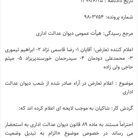
تاریخ دادنامه : ۱۳۹۹/۶/۲۵
شماره پرونده: ۹۸۰۳۷۵۴
مرجع رسیدگی: هیأت عمومی دیوان عدالت اداری
اعلام کننده تعارض: آقایان ۱- رضا قاسمی نژاد ۲- ابراهیم تیموری
۳- محمدعلی دودمان ۴- سیدرحمان خورسندپریزاد ۵- میثم
حاجی ولی زاده
موضوع : اعلام تعارض در آراء صادر شده از شعب دیوان عدالت
اداری
گردش کار: شاکیان به موجب لایحه ای اعلام کرده اند که:
احتراماً مستند به ماده ۸۹ قانون دیوان عدالت اداری به استحضار
می رساند در خصوص موضوع «الزام به تبدیل وضعیت