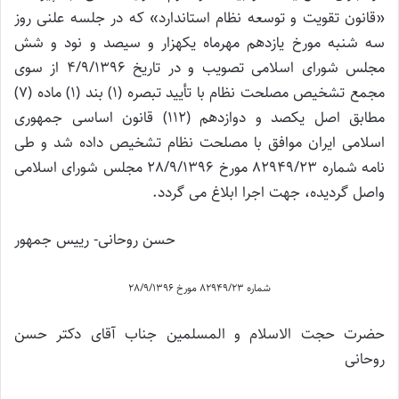
«قانون تقویت و توسعه نظام استاندارد» که در جلسه علنی روز
سه شنبه مورخ یازدهم مهرماه یکهزار و سیصد و نود و شش
مجلس شورای اسلامی تصویب و در تاریخ 4/9/1396 از سوی
مجمع تشخیص مصلحت نظام با تأیید تبصره (1) بند (1) ماده (7)
مطابق اصل یکصد و دوازدهم (112) قانون اساسی جمهوری
اسلامی ایران موافق با مصلحت نظام تشخیص داده شد و طی
نامه شماره 82949/23 مورخ 28/9/1396 مجلس شورای اسلامی
واصل گردیده، جهت اجرا ابلاغ می گردد.
حسن روحانی- رییس جمهور
شماره 82949/23 مورخ 28/9/1396
حضرت حجت الاسلام و المسلمین جناب آقای دکتر حسن
روحانی