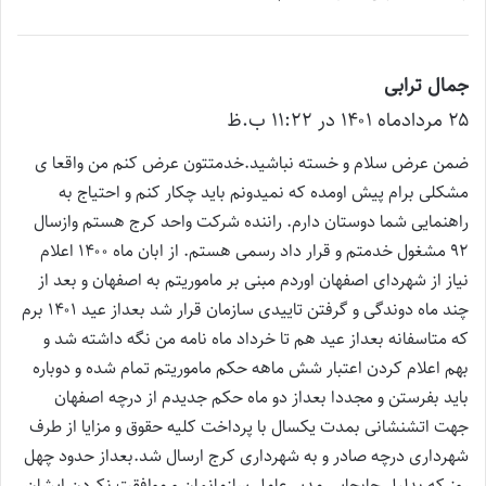
جمال ترابی
گ
۲۵ مرداد‌ماه ۱۴۰۱ در ۱۱:۲۲ ب.ظ
ف
ت
ضمن عرض سلام و خسته نباشید.خدمتتون عرض کنم من واقعا ی
:
مشکلی برام پیش اومده که نمیدونم باید چکار کنم و احتیاج به
راهنمایی شما دوستان دارم. راننده شرکت واحد کرج هستم وازسال
۹۲ مشغول خدمتم و قرار داد رسمی هستم. از ابان ماه ۱۴۰۰ اعلام
نیاز از شهردای اصفهان اوردم مبنی بر ماموریتم به اصفهان و بعد از
چند ماه دوندگی و گرفتن تاییدی سازمان قرار شد بعداز عید ۱۴۰۱ برم
که متاسفانه بعداز عید هم تا خرداد ماه نامه من نگه داشته شد و
بهم اعلام کردن اعتبار شش ماهه حکم ماموریتم تمام شده و دوباره
باید بفرستن و مجددا بعداز دو ماه حکم جدیدم از درچه اصفهان
جهت اتشنشانی بمدت یکسال با پرداخت کلیه حقوق و مزایا از طرف
شهرداری درچه صادر و به شهرداری کرج ارسال شد.بعداز حدود چهل
روز که بدلیل جابجایی مدیر عامل سازمانمان و موافقت نکردن ایشان