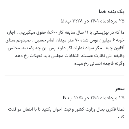
یک بنده خدا
گ
۲۵ مرداد‌ماه ۱۴۰۱ در ۳:۲۸ ب.ظ
ف
ت
ما که در بهزیستی با ۱۱ سال سابقه کار ۵.۶۰۰ حقوق میگیریم. . اجاره
:
خونه ۶ میلیون تومن شده ۷۰ متر میدان امام حسین . نمیدونم مبنای
آقایون چیه . مگر سواد ندارند اکر دارند پس این چه وضعیه. مجلس
وظیفه اش نظارت هست. انتخابات مجلس باید تحولات رخ دهد
وگرنه فاجعه انسانی رخ میده
سحر
گ
۲۵ مرداد‌ماه ۱۴۰۱ در ۲:۵۱ ب.ظ
ف
ت
لطفا فکری بحال وزارت کشور و ثبت احوال بکنید تا با انتقال موافقت
:
کنند