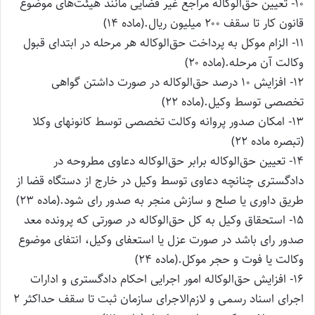
10- تعیین حق‌الوکاله مراجع غیر قضایی مانند هیئت‌های موضوع
قانون کار تا سقف ۲۰۰ میلیون ریال.(ماده ۱۴)
11- الزام موکل به پرداخت حق‌الوکاله هر مرحله در ابتدای قبول
وکالت آن مرحله.(ماده ۲۰)
12- افزایش ۱۰ درصد حق‌الوکاله در صورت داشتن گواهی
تخصصی توسط وکیل.(ماده ۲۲)
13- امکان صدور پروانه وکالت تخصصی توسط کانونهای وکلا
(تبصره ماده ۲۲)
14- تعیین حق‌الوکاله برابر حق‌الوکاله دعاوی مطروحه در
دادگستری چنانچه دعاوی توسط وکیل در خارج از دستگاه قضا از
طریق داوری یا صلح و سازش منجر به صدور رای شود.(ماده ۲۳)
15- استحقاق وکیل به کل حق‌الوکاله در صورتی که پرونده معد
صدور رای باشد در صورت عزل یا استعفای وکیل، انتفای موضوع
وکالت یا فوت و حجر موکل.(ماده ۲۴)
16- افزایش حق‌الوکاله امور اجرایی احکام دادگستری و ادارات
اجرای اسناد رسمی و لازم‌الاجرای سازمان ثبت تا سقف حداکثر ۲