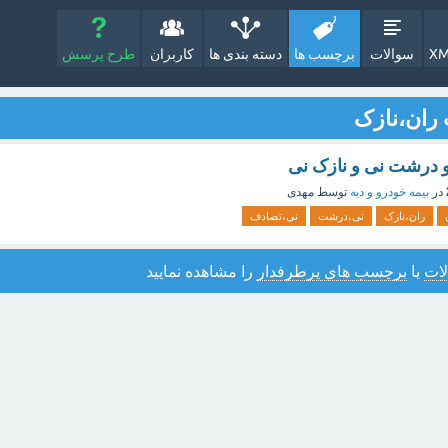
XM
سوالات
برچسب ها
دسته بندی ها
کاربران
طرح پرسش
ران،نازک
 درشت نی و نازک نی
در
بیمه خودرو و دیه
توسط
مهدی
ران،نازک
نی،درشت
نی،تصادف
ات
یا
برچسب های پرطرفدار
را مشاهده نمایید