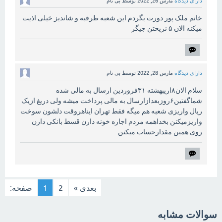
دارای دیدگاه
مارس 26, 2022
توسط
بی نام
خانم ملک پور دورت بگردم این شعبه طرقبه و شاندیز خیلی اذیت
میکنه الان ۵ نریختن جیگر
دارای دیدگاه
مارس 28, 2022
توسط
بی نام
سلام الان۸اریبهشته ۳۱فروردین ارسال به مالی شده
شماگفتین۶روزبعدازارسال به مالی پرداخت میشه ولی دریغ ازیک
ریال واریزی شعبه هم میگه فقط تهران ایناهروقت دلشون سوخت
واریزمیکنن بخداهمه مردم اجاره خونه دارن قسط بانکی دارن
روی همین مقدارحساب میکنن
بعدی »
2
1
صفحه:
سوالات مشابه