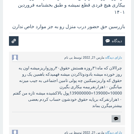
بیکاری هیچ فردی قطع نمیشه و طبق بخشنامه فروردین
۱۴۰۱
بازرسین حق حضور درب منزل رو به جز موارد خاص ندارن
دارای دیدگاه
مارس 21, 2022
توسط
بی نام
چراالان که ماه۳۱روزه هستش حقوق۳۰روزواریزمیشه اون یه
روز خورده میشه بادودوتاکردن میشه فهمیدکه باهمین یک رو
حقوق که واریزنمیکنین چه پولی تامین اجتماعی به جیب میزنه
میانگین ۱۰هزارنفربیمه بیکاری بگیرن
10000×139000=139000000پول بالاکشیده میشه تازه من گفتم
۱۰هزارنفرکه برپایه حقوق خودشون حساب کردم بعضی
بیشترمیگرن بماند
دارای دیدگاه
مارس 21, 2022
توسط
بی نام