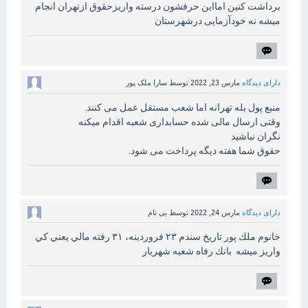
برداشت کنین امااین حرفشون درسته واریزحقوق ازتهران انجام
میشه نه خودآزمایی درشهرستان
دارای دیدگاه
مارس 23, 2022
توسط
سارا ملک پور
منبع پول بله تهرانه اما شعب مستقل عمل می کنند.
وقتی ارسال مالی شده حسابداری شعبه اقدام میکنه
نگران نباشید
حقوق شما هفته دیگه پرداخت می شود.
دارای دیدگاه
مارس 24, 2022
توسط
بی نام
خانوم ملك پور تاريخ سندم ٢٣ فروردينه، ٣١ رفته مالي يعني كي
واريز ميشه بانك رفاه شعبه شهريار