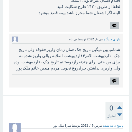
اقدام ایشان غیر قانونی است.
لطفا از طریق ۱۴۲۰ طرح شکایت کنید.
البته اگر اشتغال شما محرز باشد بیمه قطع میشود.
دارای دیدگاه
می 4, 2022
توسط
بی نام
شمامیایین میگین تاریخ چک همان زمان واریزحقوقه ولی تاریخ
چک۱۰اردبهشت الانم۱۴اردیبهشت اصلابه ریالی واریزنشده نه
برای من حتی برای چندنفرازدوستانم تاریخ چک۱۰اردیبهشت بوده
ولی واریزی نداشتن چرادروغ تحویل مردم میدین خانم ملک پور
0
امتیاز
پاسخ داده شده
مارس 19, 2022
توسط
سارا ملک پور