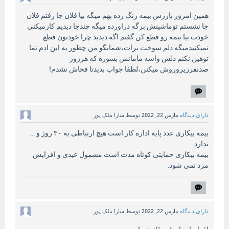
همین امروز بازرس بیمه زنگ زده بهم میگه بیا فلان جا رفتم فلان
جا نشستم توماشینش برگه دراورده میگه چندجا دیدیم کارمیکنی
خودت بیا بیمه رو قطع کن گفتم اگه دیدید چرا خودتون قطع
نمیکنیدمیگه دلم سوخت برات،شمابگو من چطور به این ادم نما
توهین نکنم دلش واسه مامانش بسوزه که هرروز
صدنفرزیروروش میکنن،لطفا جواب بدیدتا فحاش نشدم!
دارای دیدگاه
مارس 22, 2022
توسط
سارا ملک پور
بیمه بیکاری عدد پایه اداره کار است هیچ ارتباطی به ۳۰ روز و ...
ندارد.
بیمه بیکاری حمایتی کوتاه مدت است مشمول عیدی و افزایش
مزد نمی شود.
دارای دیدگاه
مارس 22, 2022
توسط
سارا ملک پور