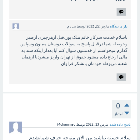
دارای دیدگاه
مارس 22, 2022
توسط
بی نام
باسلام خدمت سرکار خانم ملک پور،قبل ازهرچیزی ازصبر
وحوصله شما درقبال پاسخ به سوالات دوستان ممنون وسپاس
گذارم،میخواستم از خدمتتون سوال کنم آیا بعداز اینکه سند به
مالی ارجاع داده میشود حقوق از تهران واریز میشودیا ازهمان
شعبه مربوطه خودمان.باتشکر فراوان.
0
امتیاز
پاسخ داده شده
مارس 23, 2022
توسط
Mohammad
سلام خسته نباشید.من الان متوجه حرف شمانشدم