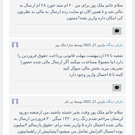
سلام خانم ملک پور برای من ۲۰ ام سند خورد ۲۸ ام ارسال به
مالی شد و تا همین الان تو سایت زده ارسال به مالی به نظرتون
کی امکان داره واریز بشه؟ممنون
دارای دیدگاه
مارس 21, 2022
توسط
سارا ملک پور
شعبه تا ۲۷ اردیبهشت مهلت قانونی پرداخت حقوق فروردین را
دارد.اما معمولا مساعدت میکنند اگر ارسال مالی شده حضورا
تشریف ببرید بخش مالی سوال کنید
البته تا ۵ احتمال واریز وجود دارد
دارای دیدگاه
مارس 21, 2022
توسط
بی نام
سلام خانم ملک پور وقت بخیر خسته نباشید،من ازشعبه دورود
لرستان مزاحم شدم زنگ زدم ۱۴۲۰ میگن ۳۰ فروردین ارسال به
مالی شده احتمال داره ۵ واریز بشه برام، حقوق پارسالم ۳میلیون
بوده امسال افزایش شامل من میشود؟پیشاپیش از راهنماییتون