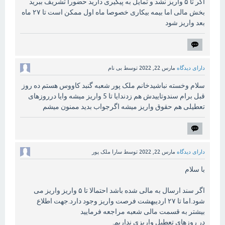
اگر تا ۵ واریز نشد و تمایل به پیگیری دارید حضورا تشریف ببرید
بخش مالی اما بیمه بیکاری خصوصا ماه اول ممکن است تا ۲۷ ماه
بعد واریز شود
دارای دیدگاه
مارس 22, 2022
توسط
بی نام
سلام وخسته نباشیدخانم ملک پور شعبه گنبد کاووس هستم ده روز
قبل برام سندوتاییدش هم زدندایا تا 5 واریز میشه وایا درروزهای
تعطیلی هم حقوق واریز میشه اگرجواب بدید ممنون میشم
دارای دیدگاه
مارس 22, 2022
توسط
سارا ملک پور
با سلام
اگر سند ارسال به مالی شده باشد احتمالا تا ۵ واریز واریز می
شود.اما تا ۲۷ اردیبهشت فرصت واریز وجود دارد.جهت اطلاع
بیشتر به قسمت مالی شعبه مراجعه فرمایید
در روزهای تعطیل واریزی نداریم.