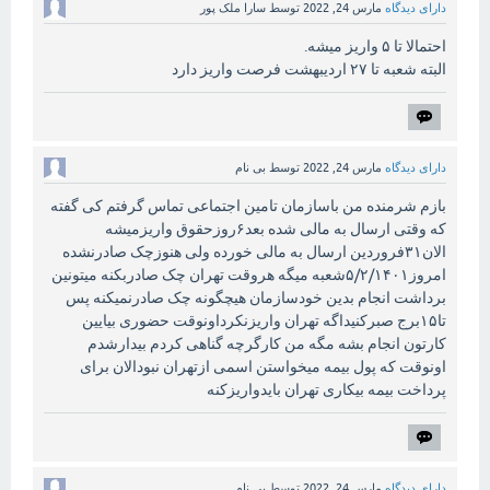
دارای دیدگاه
مارس 24, 2022
توسط
سارا ملک پور
احتمالا تا ۵ واریز میشه.
البته شعبه تا ۲۷ اردیبهشت فرصت واریز دارد
دارای دیدگاه
مارس 24, 2022
توسط
بی نام
بازم شرمنده من باسازمان تامین اجتماعی تماس گرفتم کی گفته
که وقتی ارسال به مالی شده بعد۶روزحقوق واریزمیشه
الان۳۱فروردین ارسال به مالی خورده ولی هنوزچک صادرنشده
امروز۵/۲/۱۴۰۱شعبه میگه هروقت تهران چک صادربکنه میتونین
برداشت انجام بدین خودسازمان هیچگونه چک صادرنمیکنه پس
تا۱۵برج صبرکنیداگه تهران واریزنکرداونوقت حضوری بیایین
کارتون انجام بشه مگه من کارگرچه گناهی کردم بیدارشدم
اونوقت که پول بیمه میخواستن اسمی ازتهران نبودالان برای
پرداخت بیمه بیکاری تهران بایدواریزکنه
دارای دیدگاه
مارس 24, 2022
توسط
بی نام