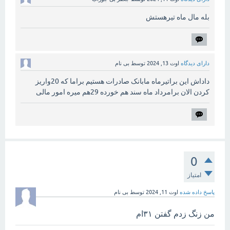
بله مال ماه تیرهستش
دارای دیدگاه
اوت 13, 2024
توسط
بی نام
داداش این براتیرماه مابانک صادرات هستیم براما که 20واریز
کردن الان برامرداد ماه سند هم خورده 29هم میره امور مالی
0
امتیاز
پاسخ داده شده
اوت 11, 2024
توسط
بی نام
من زنگ زدم گفتن ۳۱ام