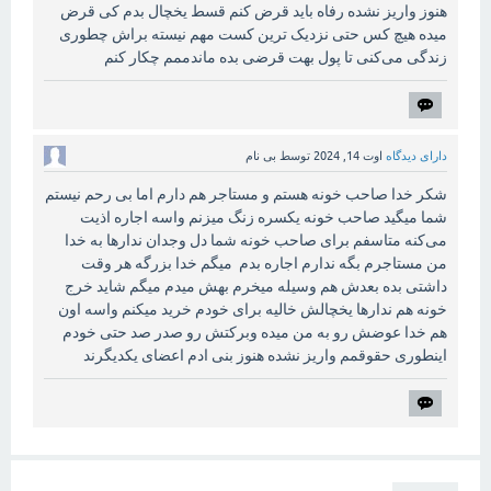
هنوز واریز نشده رفاه باید قرض کنم قسط یخچال بدم کی قرض
میده هیچ کس حتی نزدیک ترین کست مهم نیسته براش چطوری
زندگی می‌کنی تا پول بهت قرضی بده ماندممم چکار کنم
دارای دیدگاه
اوت 14, 2024
توسط
بی نام
شکر خدا صاحب خونه هستم و مستاجر هم دارم اما بی رحم نیستم
شما میگید صاحب خونه یکسره زنگ میزنم واسه اجاره اذیت
می‌کنه متاسفم برای صاحب خونه شما دل وجدان ندارها به خدا
من مستاجرم بگه ندارم اجاره بدم میگم خدا بزرگه هر وقت
داشتی بده بعدش هم وسیله میخرم بهش میدم میگم شاید خرج
خونه هم ندارها یخچالش خالیه برای خودم خرید میکنم واسه اون
هم خدا عوضش رو به من میده وبرکتش رو صدر صد حتی خودم
اینطوری حقوقمم واریز نشده هنوز بنی ادم اعضای یکدیگرند