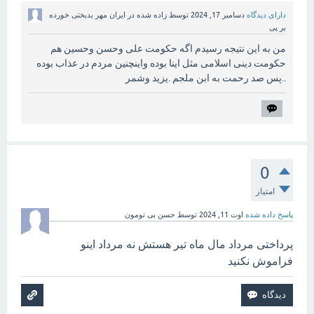
دارای دیدگاه
دسامبر 17, 2024
توسط
زاده شده در ایران مهر بدبختی خورده
بر پی
من به این نتیجه رسیدم اگه حکومت علی وحسن وحسین هم
حکومت دینی اسلامی مثل اینا بوده واینچنین مردم در عذاب بوده
..پس صد رحمت به ابن ملجم .یزید وشمر
0
امتیاز
پاسخ داده شده
اوت 11, 2024
توسط
حسن بی تومون
پرداختی مرداد مال ماه تیر هستش نه مرداد اینو
فراموش نکنید