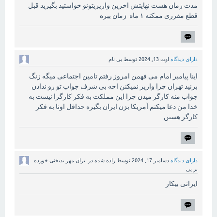
مدت زمان هست نهایتش اخرین واریزیتونو خواستید بگیرید قبل
قطع مقرری ممکنه ۱ ماه زمان ببره
دارای دیدگاه
اوت 13, 2024
توسط
بی نام
اینا پیامبر امام می فهمن امروز رفتم تامین اجتماعی میگه زنگ
بزنید تهران چرا واریز نمیکنن اخه بی شرف جواب تو رو ندادن
جواب منه کارگر میدن چرا این مملکت به فکر کارگرا نیست به
خدا من دعا میکنم آمریکا بزن ایران بگیره حداقل اونا به فکر
کارگر هستن
دارای دیدگاه
دسامبر 17, 2024
توسط
زاده شده در ایران مهر بدبختی خورده
بر پی
ایرانی بیکار