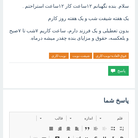
سلام. بنده نگهبانم ۱۲ساعت کار ۱۲ساعت استراحتم .
یک هفته شیفت شب و یک هفته روز کارم
بدون تعطیلی و یک فرزند دارم، ساعت کاریم ۷شب تا ۷صبح
و بلعکسه، حقوق و مزایای بنده چقدر میشه درماه.
فوق-العاده-نوبت-کاری
شیفت،نوبت
نوبت-کاری
پاسخ شما
قلم
اندازه
قالب