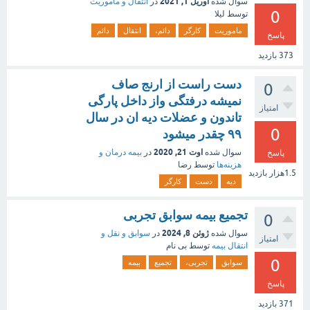
آوریل 1, 2021
سوال شده
در
انتقال و مأموریت
0
توسط
لیلا
ماموریت
کارگر
دائم،
انتقال
دائم
پاسخ
373
بازدید
دست راست از ارنج صاف
0
نمیشه درفتگی واز داخل پارگی
امتیاز
تاندون و عضلات دیه ان در سال
0
۹۹ چقدر میشود
اوت 21, 2020
سوال شده
در
بیمه درمان و
پاسخ
هزینه‌ها
توسط
رضا
1.5هزار
بازدید
دیه
دست
کارگر
تجمیع بیمه سوابق تجربی
0
ژوئن 8, 2024
سوال شده
در
سوابق و نقل و
امتیاز
انتقال بیمه‌
توسط
بی نام
0
سوابق
تجربی،
تجمیع
بیمه
پاسخ
371
بازدید