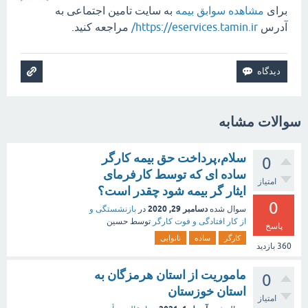
برای
مشاهده سوابق بیمه
به سایت تامین اجتماعی به
آدرس
https://eservices.tamin.ir/
مراجعه کنید.
سوالات مشابه
سلام،پرداخت حق بیمه کارگر
0
ساده ای که توسط کارفرمای
امتیاز
ایثار گر بیمه شود چقدر است؟
0
دسامبر 29, 2020
سوال شده
در
بازنشستگی و
از کار افتادگی و فوت کارگر
توسط
حسین
پاسخ
کارگر
ساده
نانوایی
360
بازدید
ماموریت از استان هرمزگان به
0
استان خوزستان
امتیاز