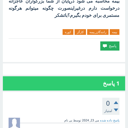
بیمه محاسبه می شود درپایان از شما بزرگواران عاجزانه
درخواست دارم درغیراینصورت چگونه میتوانم هرگونه
مستمری برای خودم بگیرم؟باتشکر
بیمه
رانندگان_بیمه
کارگر
کوره
1
پاسخ
0
امتیاز
پاسخ داده شده
می 23, 2024
توسط
بی نام