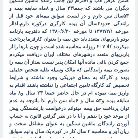
ضمن عرض ادب و احترام این جانب راننده ماشین سنگین
دیگران می باشند که جمعا۲۳ سال و ۸ماه سابقه بیمه و
۵۳سال سن دارم و در لیست سوابق بیمه‌ای خود قبل از
رانندگی حدود۴سال آن بیمه کارگری درکوره دارم،لذااز
مورخه ۱۳۷۲/۲/۱ تا مورخه ۱۳۸۰/۶/۳۰ که دفترچه بارنامه
بودو باربریهای متعدد باید حق بیمه را بعنوان کارفرما پرداخت
میکردند کلا ۲۰۷ روزانه محاسبه شده است و چون بارها را از
باربریهای متعدد درشهرهای مختلف ایران دریافت میکردم
جمع کردن باقی مانده آنها امکان پذیر نیست بعداز آن بیمه را
بصورت بیمه رانندگانی که مالک وسیله نقلیه شخص حقیقی
بوده و کارگاه به معنای فیزیکی وجود نداشته و شرایط
تخصیص کد کارگاه تامین اجتماعی را نداشته باشند اقدام به
واریز بیمه نموده ام در حال حاضر جمعا ۲۳ سال و۸ ماه
سابقه بیمه و۵۳ سال و ۶ماه سن دارم لذا باتوجه به عدم
توان پرداخت حق بیمه میتوانم درخواست بازنشستگی پیش
از موعد خود را بدهم و آیا با در نظر گرفتن قانون به حساب
آوردن رانندگان ماشین سنگین به عنوان مشاغل سخت و
زیان آور و محاسبه ۴ سال کار در کوره یک سال و نیم سوابق