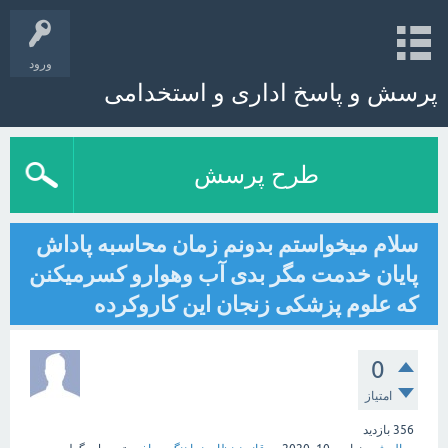
ورود
پرسش و پاسخ اداری و استخدامی
طرح پرسش
سلام میخواستم بدونم‌ زمان محاسبه پاداش
پایان خدمت مگر بدی آب وهوارو کسرمیکنن
که علوم پزشکی زنجان این کاروکرده
0
امتیاز
356
بازدید