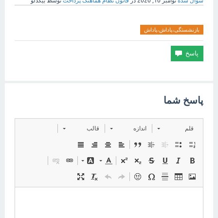
سوال شده
نوامبر 10, 2020
در
قانون نظام هماهنگ پرداخت
توسط
بیگدلو
بازنشستگی،پاداش،پاداش
پاسخ شما
قلم
اندازه
قالب