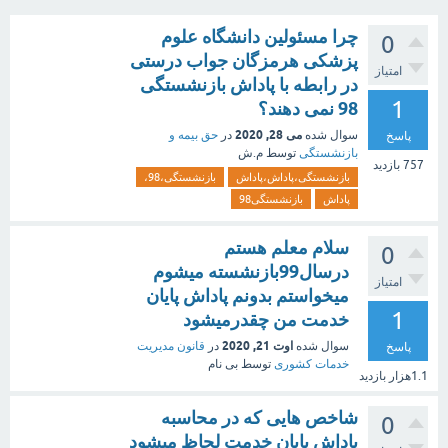
چرا مسئولین دانشگاه علوم
0
پزشکی هرمزگان جواب درستی
امتیاز
در رابطه با پاداش بازنشستگی
1
98 نمی دهند؟
می 28, 2020
سوال شده
در
حق بیمه و
پاسخ
بازنشستگی
توسط
م.ش
757
بازدید
بازنشستگی،پاداش،پاداش
بازنشستگی،98،
پاداش
بازنشستگی98
سلام معلم هستم
0
درسال99بازنشسته میشوم
امتیاز
میخواستم بدونم پاداش پایان
1
خدمت من چقدرمیشود
اوت 21, 2020
سوال شده
در
قانون مدیریت
پاسخ
خدمات کشوری
توسط
بی نام
1.1هزار
بازدید
شاخص هایی که در محاسبه
0
پاداش پایان خدمت لحاظ میشود