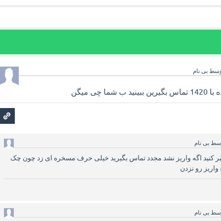
وسط
بی نام
ا چی میگن
سط
بی نام
 نگفتن میگن تا ۲۰ صبر کنید اگه واریز نشد مجدد تماس بگیرید خیلی حرف مسخره ای زد چون چک
واریز رو نزدن
سط
بی نام