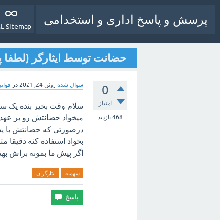
پرسش و پاسخ اداری و استخدامی
L Sitemap
حضانت توسط ایثارگر (لطفا پ
سوال شده
ژوئن 24, 2021
در
قوانی
0
امتیاز
سلام وقت بخیر بنده یک سو
468
بازدید
درصورتی که حضانتش با پدر
بخواد استفاده کنه دقیقا م
اگر پیش ما بمونه براش ب
سهمیه
ایثارگران