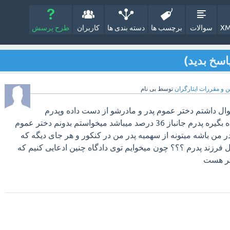
XM
سوالات
برچسب ها
دسته بندی ها
کاربران
طرح پرسش
اسخ بدید)
ن و مقررات ایثارگران
توسط
بی نام
ال داشتم دختر عموم پدر و مادرشو از دست داده وپدرم
میخواد حضانتش رو بر عهده بگیره پدرم جانباز 36 درصد میباشد میخواستم بدونم دختر عموم
 من باشه میتونه از سهمیه پدر من در کنکور و هر جای دیگه که
ثل فرزند پدرم ؟؟؟ چون میخوایم توی دادگاه چنین ادعایی کنیم که
هتر هست