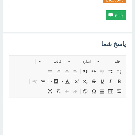
نرخ-ریالی-دیه
پاسخ شما
قلم
اندازه
قالب